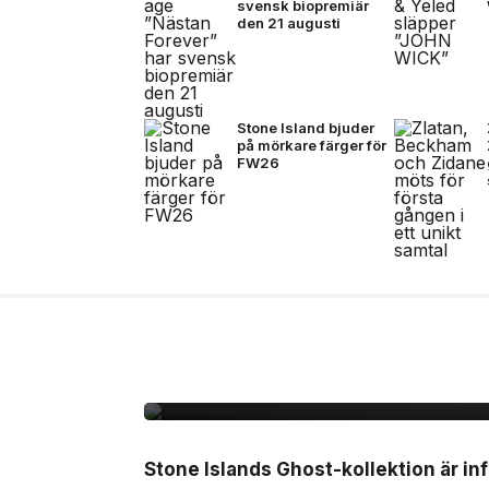
svensk biopremiär
den 21 augusti
Stone Island bjuder
på mörkare färger för
FW26
8 jul, 2026
MODE
Stone Island omarbeta
sommaren
Stone Islands Ghost-kollektion är inf