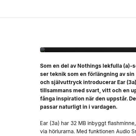
7 jul, 2026
NYHETER
Nothing lanserar Ear 
Som en del av Nothings lekfulla (a)-s
ser teknik som en förlängning av sin
och självuttryck introducerar Ear (3a
tillsammans med svart, vitt och en up
fånga inspiration när den uppstår. D
passar naturligt in i vardagen.
Ear (3a) har 32 MB inbyggt flashminne, v
via hörlurarna. Med funktionen Audio 