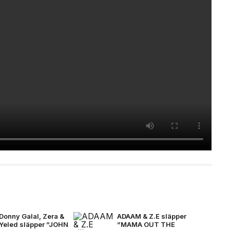
Donny Galal, Zera &
ADAAM & Z.E släpper
Yeled släpper ”JOHN
”MAMA OUT THE