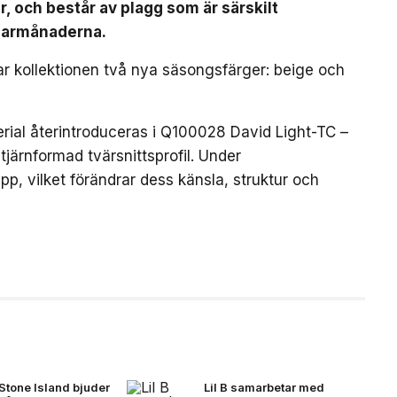
r, och består av plagg som är särskilt
marmånaderna.
rar kollektionen två nya säsongsfärger: beige och
erial återintroduceras i Q100028 David Light-TC –
järnformad tvärsnittsprofil. Under
p, vilket förändrar dess känsla, struktur och
Stone Island bjuder
Lil B samarbetar med