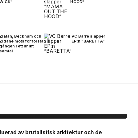
WICK”
HOOD”
Zlatan, Beckham och
VC Barre släpper
Zidane möts för första
EP:n ”BARETTA”
gången i ett unikt
samtal
r Ghost-linjen för
luerad av brutalistisk arkitektur och de