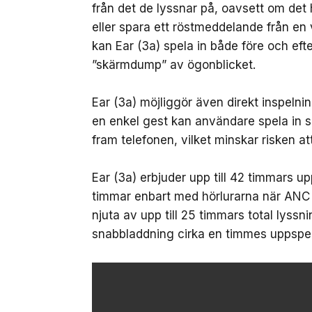
från det de lyssnar på, oavsett om det 
eller spara ett röstmeddelande från en
kan Ear (3a) spela in både före och ef
”skärmdump” av ögonblicket.
Ear (3a) möjliggör även direkt inspeln
en enkel gest kan användare spela in sa
fram telefonen, vilket minskar risken att
Ear (3a) erbjuder upp till 42 timmars u
timmar enbart med hörlurarna när ANC
njuta av upp till 25 timmars total lyssni
snabbladdning cirka en timmes uppspel