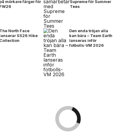
på mörkare färger för
Supreme för Summer
FW26
Tees
The North Face
Den enda tröjan alla
lanserar SS26 Hike
kan bära – Team Earth
Collection
lanseras inför
fotbolls-VM 2026