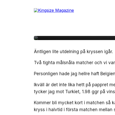
Skip
to
the
content
2 juli, 2024
SPORT
Dagens EM-tips (2/7)
Äntligen lite utdelning på kryssen igår.
Två tighta målsnåla matcher och vi var 
Personligen hade jag hellre haft Belgi
Ikväll är det inte lika hett på pappret 
tycker jag mot Turkiet, 1.98 ggr på vins
Kommer bli mycket kort i matchen så kan
kryss i halvtid i första matchen mell