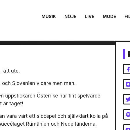
MUSIK
NÖJE
LIVE
MODE
FI
rätt ute.
en och Slovenien vidare men men..
men uppstickaren Österrike har fint spelvärde
t är taget!
 vara värt ett sidospel och självklart kolla på
an succélaget Rumänien och Nederländerna.