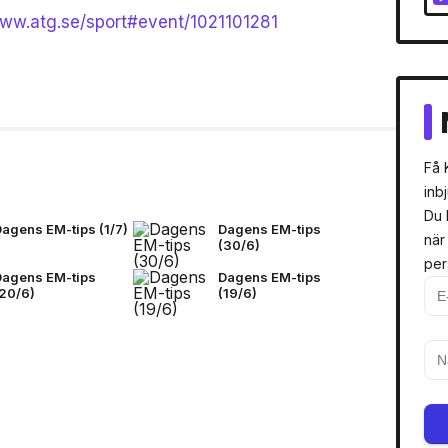
www.atg.se/sport#event/1021101281
Få 
inb
Du 
Dagens EM-tips (1/7)
Dagens EM-tips
när
(30/6)
per
Dagens EM-tips
Dagens EM-tips
(20/6)
(19/6)