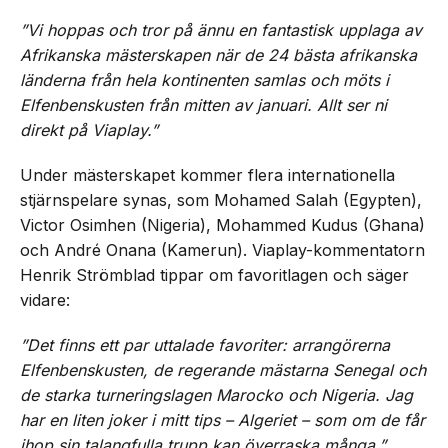
”Vi hoppas och tror på ännu en fantastisk upplaga av
Afrikanska mästerskapen när de 24 bästa afrikanska
länderna från hela kontinenten samlas och möts i
Elfenbenskusten från mitten av januari. Allt ser ni
direkt på Viaplay.”
Under mästerskapet kommer flera internationella
stjärnspelare synas, som Mohamed Salah (Egypten),
Victor Osimhen (Nigeria), Mohammed Kudus (Ghana)
och André Onana (Kamerun). Viaplay-kommentatorn
Henrik Strömblad tippar om favoritlagen och säger
vidare:
”Det finns ett par uttalade favoriter: arrangörerna
Elfenbenskusten, de regerande mästarna Senegal och
de starka turneringslagen Marocko och Nigeria. Jag
har en liten joker i mitt tips – Algeriet – som om de får
ihop sin talangfulla trupp kan överraska många.”