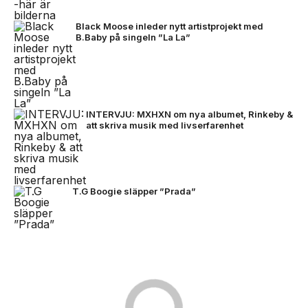
Black Moose inleder nytt artistprojekt med
B.Baby på singeln ”La La”
INTERVJU: MXHXN om nya albumet, Rinkeby &
att skriva musik med livserfarenhet
T.G Boogie släpper ”Prada”