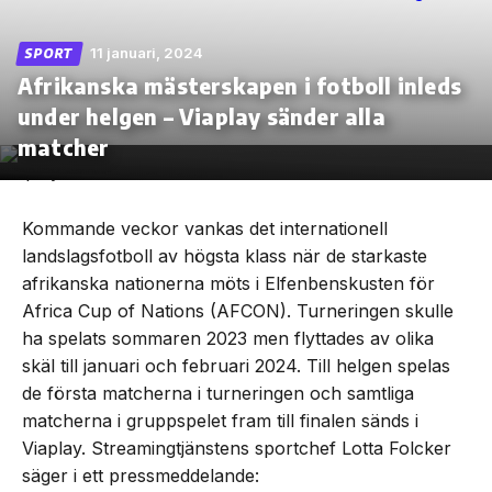
11 januari, 2024
SPORT
Afrikanska mästerskapen i fotboll inleds
under helgen – Viaplay sänder alla
Skip
to
matcher
the
content
Kommande veckor vankas det internationell
landslagsfotboll av högsta klass när de starkaste
afrikanska nationerna möts i Elfenbenskusten för
Africa Cup of Nations (AFCON). Turneringen skulle
ha spelats sommaren 2023 men flyttades av olika
skäl till januari och februari 2024. Till helgen spelas
de första matcherna i turneringen och samtliga
matcherna i gruppspelet fram till finalen sänds i
Viaplay. Streamingtjänstens sportchef Lotta Folcker
säger i ett pressmeddelande: