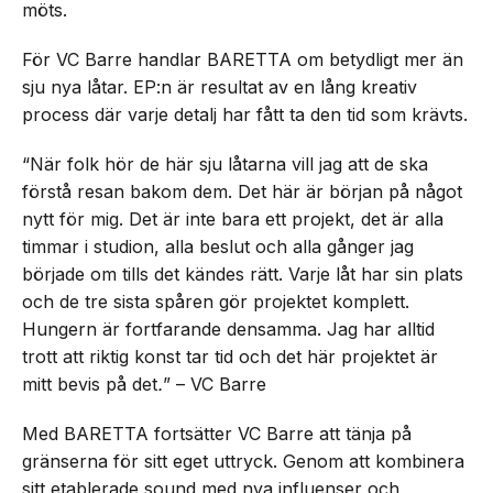
möts.
För VC Barre handlar BARETTA om betydligt mer än
sju nya låtar. EP:n är resultat av en lång kreativ
process där varje detalj har fått ta den tid som krävts.
“När folk hör de här sju låtarna vill jag att de ska
förstå resan bakom dem. Det här är början på något
nytt för mig. Det är inte bara ett projekt, det är alla
timmar i studion, alla beslut och alla gånger jag
började om tills det kändes rätt. Varje låt har sin plats
och de tre sista spåren gör projektet komplett.
Hungern är fortfarande densamma. Jag har alltid
trott att riktig konst tar tid och det här projektet är
mitt bevis på det
.
” – VC Barre
Med BARETTA fortsätter VC Barre att tänja på
gränserna för sitt eget uttryck. Genom att kombinera
sitt etablerade sound med nya influenser och