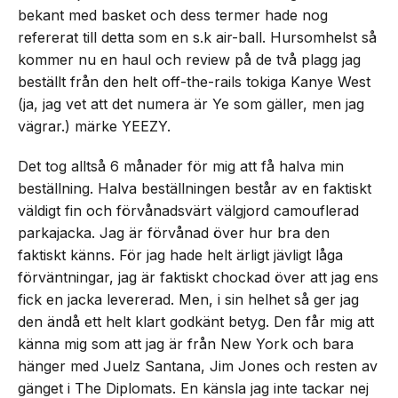
bekant med basket och dess termer hade nog
refererat till detta som en s.k air-ball. Hursomhelst så
kommer nu en haul och review på de två plagg jag
beställt från den helt off-the-rails tokiga Kanye West
(ja, jag vet att det numera är Ye som gäller, men jag
vägrar.) märke YEEZY.
Det tog alltså 6 månader för mig att få halva min
beställning. Halva beställningen består av en faktiskt
väldigt fin och förvånadsvärt välgjord camouflerad
parkajacka. Jag är förvånad över hur bra den
faktiskt känns. För jag hade helt ärligt jävligt låga
förväntningar, jag är faktiskt chockad över att jag ens
fick en jacka levererad. Men, i sin helhet så ger jag
den ändå ett helt klart godkänt betyg. Den får mig att
känna mig som att jag är från New York och bara
hänger med Juelz Santana, Jim Jones och resten av
gänget i The Diplomats. En känsla jag inte tackar nej