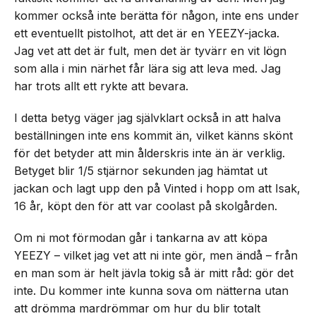
kommer också inte berätta för någon, inte ens under
ett eventuellt pistolhot, att det är en YEEZY-jacka.
Jag vet att det är fult, men det är tyvärr en vit lögn
som alla i min närhet får lära sig att leva med. Jag
har trots allt ett rykte att bevara.
I detta betyg väger jag självklart också in att halva
beställningen inte ens kommit än, vilket känns skönt
för det betyder att min ålderskris inte än är verklig.
Betyget blir 1/5 stjärnor sekunden jag hämtat ut
jackan och lagt upp den på Vinted i hopp om att Isak,
16 år, köpt den för att var coolast på skolgården.
Om ni mot förmodan går i tankarna av att köpa
YEEZY – vilket jag vet att ni inte gör, men ändå – från
en man som är helt jävla tokig så är mitt råd: gör det
inte. Du kommer inte kunna sova om nätterna utan
att drömma mardrömmar om hur du blir totalt