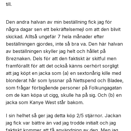
till.
Den andra halvan av min beställning fick jag för
några dagar sen ett bekräftelsemejl om att den blivit
skickad. Alltså ungefär 7 hela månader efter
beställningen gjordes, inte så bra va. Den här halvan
av beställningen skyller jag helt och hållet på
Breznaken. Dels för att den faktiskt är skitful men
framförallt för att det också känns oerhört sorgligt
att jag köpt en jacka som (a) en sextonårig kille med
blonderat hår som lyssnar på Nettspend och Bladee,
som frågar förbigående personer på Folkungagatan
om de kan köpa ut cigg, skulle ha på sig. Och (b) en
jacka som Kanye West står bakom.
I sin helhet så ger jag detta köp 2/5 stjärnor. Jackan
jag fick var bättre än vad jag trodde initialt och jag
faktiskt kommer att få användning av den. Men jag