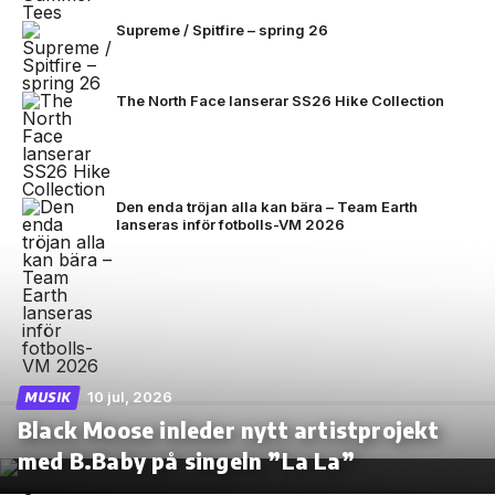
Supreme / Spitfire – spring 26
The North Face lanserar SS26 Hike Collection
Den enda tröjan alla kan bära – Team Earth
lanseras inför fotbolls-VM 2026
10 jul, 2026
MUSIK
Black Moose inleder nytt artistprojekt
med B.Baby på singeln ”La La”