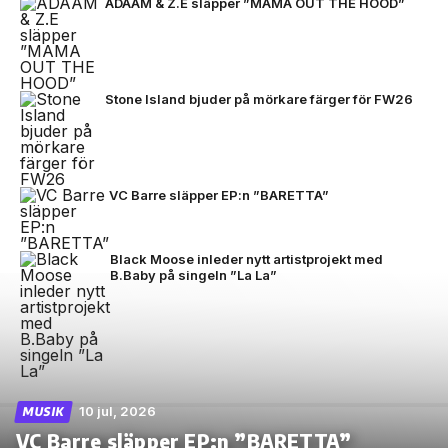
ADAAM & Z.E släpper ”MAMA OUT THE HOOD”
Stone Island bjuder på mörkare färger för FW26
VC Barre släpper EP:n ”BARETTA”
Black Moose inleder nytt artistprojekt med
B.Baby på singeln ”La La”
10 jul, 2026
MUSIK
VC Barre släpper EP:n ”BARETTA”