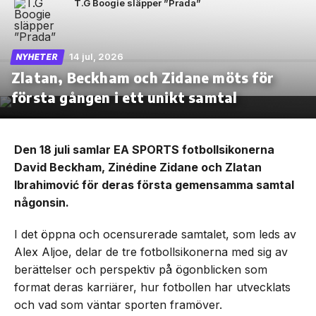
T.G Boogie släpper ”Prada”
14 jul, 2026
NYHETER
Zlatan, Beckham och Zidane möts för
första gången i ett unikt samtal
Den 18 juli samlar EA SPORTS fotbollsikonerna
David Beckham, Zinédine Zidane och Zlatan
Ibrahimović för deras första gemensamma samtal
någonsin.
I det öppna och ocensurerade samtalet, som leds av
Alex Aljoe, delar de tre fotbollsikonerna med sig av
berättelser och perspektiv på ögonblicken som
format deras karriärer, hur fotbollen har utvecklats
och vad som väntar sporten framöver.