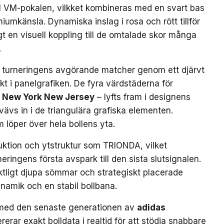
till VM-pokalen, vilkket kombineras med en svart bas
iumkänsla. Dynamiska inslag i rosa och rött tillför
gt en visuell koppling till de omtalade skor många
.
 turneringens avgörande matcher genom ett djärvt
kt i panelgrafiken. De fyra värdstäderna för
New York New Jersey
– lyfts fram i designens
ävs in i de triangulära grafiska elementen.
m löper över hela bollens yta.
uktion och ytstruktur som TRIONDA, vilket
neringens första avspark till den sista slutsignalen.
ktligt djupa sömmar och strategiskt placerade
ynamik och en stabil bollbana.
med den senaste generationen av
adidas
rerar exakt bolldata i realtid för att stödja snabbare