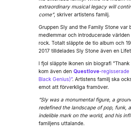
extraordinary musical legacy will conti
come”
, skriver artistens familj.
Gruppen Sly and the Family Stone var b
medlemmar och introducerade världen f
rock. Totalt släppte de tio album och 1
2017 tilldelades Sly Stone även en Li
I fjol släppte ikonen sin biografi ”Than
kom även den
Questlove
-regisserade
Black Genius)”
. Artistens familj ska oc
emot att förverkliga framöver.
”Sly was a monumental figure, a groun
redefined the landscape of pop, funk, a
indelible mark on the world, and his in
familjens uttalande.