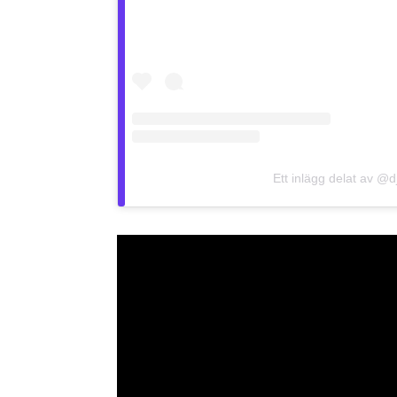
Ett inlägg delat av @d