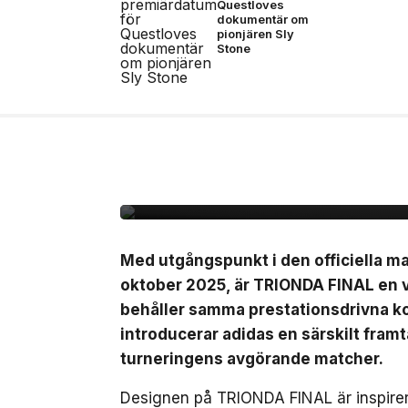
Questloves
dokumentär om
pionjären Sly
Stone
7 jul, 2026
NYHETER
Adidas presenterar Tr
matchbollen för semi-
finalmatcherna i VM
Med utgångspunkt i den officiella 
oktober 2025, är TRIONDA FINAL en 
behåller samma prestationsdrivna ko
introducerar adidas en särskilt fra
turneringens avgörande matcher.
Designen på TRIONDA FINAL är inspirer