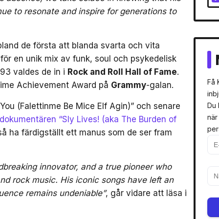
nue to resonate and inspire for generations to
land de första att blanda svarta och vita
ör en unik mix av funk, soul och psykedelisk
993 valdes de in i
Rock and Roll Hall of Fame
.
Få 
fetime Achievement Award på
Grammy
-galan.
inb
k You (Falettinme Be Mice Elf Agin)” och senare
Du 
när
 dokumentären “Sly Lives! (aka The Burden of
per
kså ha färdigställt ett manus som de ser fram
dbreaking innovator, and a true pioneer who
nd rock music. His iconic songs have left an
fluence remains undeniable”
, går vidare att läsa i