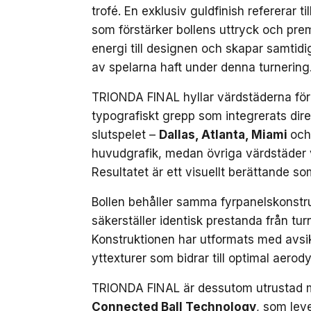
trofé. En exklusiv guldfinish refererar 
som förstärker bollens uttryck och prem
energi till designen och skapar samtidi
av spelarna haft under denna turnering
TRIONDA FINAL hyllar värdstäderna för
typografiskt grepp som integrerats dire
slutspelet –
Dallas, Atlanta, Miami
och
huvudgrafik, medan övriga värdstäder v
Resultatet är ett visuellt berättande so
Bollen behåller samma fyrpanelskonstr
säkerställer identisk prestanda från tur
Konstruktionen har utformats med avsi
yttexturer som bidrar till optimal aerod
TRIONDA FINAL är dessutom utrustad 
Connected Ball Technology
, som leve