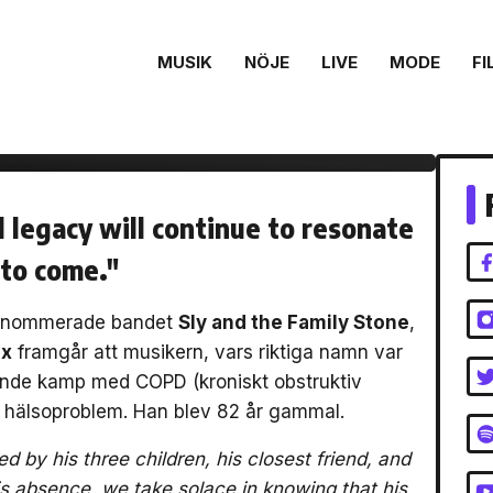
MUSIK
NÖJE
LIVE
MODE
FI
one har gått bort –
l legacy will continue to resonate
 to come."
renommerade bandet
Sly and the Family Stone
,
x
framgår att musikern, vars riktiga namn var
ende kamp med COPD (kroniskt obstruktiv
 hälsoproblem. Han blev 82 år gammal.
 by his three children, his closest friend, and
s absence, we take solace in knowing that his