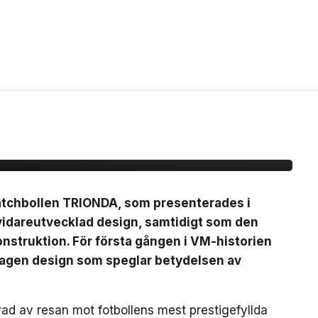
ionda Final –
, brons- &
matchbollen TRIONDA, som presenterades i
vidareutvecklad design, samtidigt som den
nstruktion. För första gången i VM-historien
mtagen design som speglar betydelsen av
ad av resan mot fotbollens mest prestigefyllda