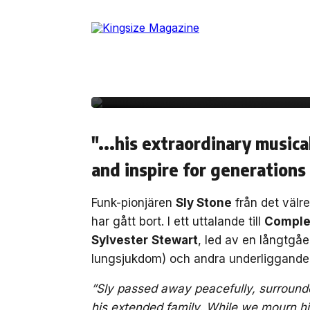
Skip
to
10 juni, 2025
SAMHÄLLE
the
Funk-pionjären Sly St
content
blev 82 år gammal
"...his extraordinary musica
and inspire for generations
Funk-pionjären
Sly Stone
från det väl
har gått bort. I ett uttalande till
Comple
Sylvester
Stewart
, led av en långtgå
lungsjukdom) och andra underliggande
”Sly passed away peacefully, surrounded
his extended family. While we mourn hi