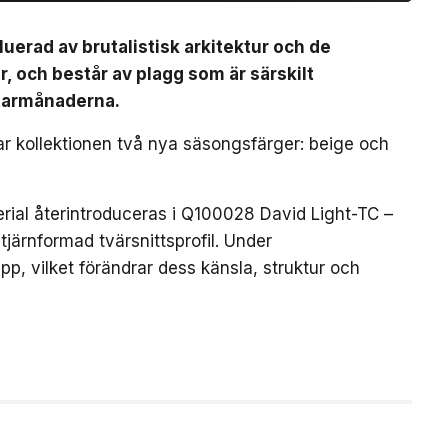
luerad av brutalistisk arkitektur och de
r, och består av plagg som är särskilt
marmånaderna.
rar kollektionen två nya säsongsfärger: beige och
erial återintroduceras i Q100028 David Light-TC –
järnformad tvärsnittsprofil. Under
p, vilket förändrar dess känsla, struktur och