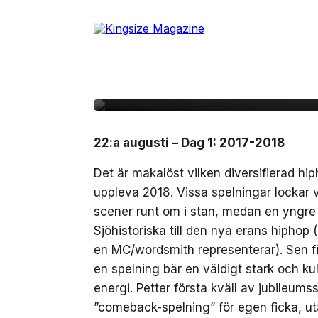
Skip
to
23 augusti, 2018
RECENSION
the
Konsertrecension – Pe
content
på Mosebacketerassen
22:a augusti – Dag 1: 2017-2018
Det är makalöst vilken diversifierad hi
uppleva 2018. Vissa spelningar lockar 
scener runt om i stan, medan en yngre 
Sjöhistoriska till den nya erans hiphop 
en MC/wordsmith representerar). Sen fi
en spelning bär en väldigt stark och kul
energi. Petter första kväll av jubileum
”comeback-spelning” för egen ficka, u