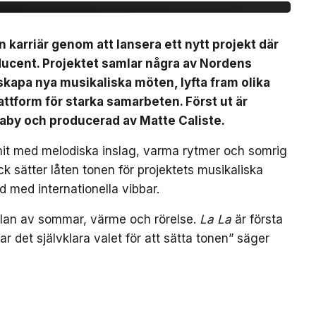
n karriär genom att lansera ett nytt projekt där
ducent. Projektet samlar några av Nordens
t skapa nya musikaliska möten, lyfta fram olika
ttform för starka samarbeten. Först ut är
Baby och producerad av Matte Caliste.
bhit med melodiska inslag, varma rytmer och somrig
k sätter låten tonen för projektets musikaliska
d med internationella vibbar.
nslan av sommar, värme och rörelse.
La La
är första
var det självklara valet för att sätta tonen” säger