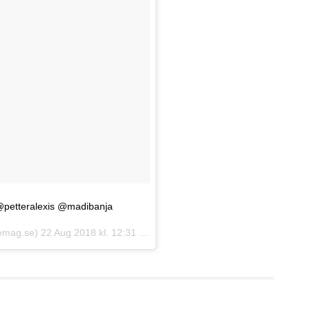
@petteralexis @madibanja
emag.se)
22 Aug 2018 kl. 12:31 PDT