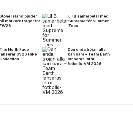
Stone Island bjuder
Lil B samarbetar med
på mörkare färger för
Supreme för Summer
FW26
Tees
The North Face
Den enda tröjan alla
lanserar SS26 Hike
kan bära – Team Earth
Collection
lanseras inför
fotbolls-VM 2026
ytt artistprojekt med
 La”