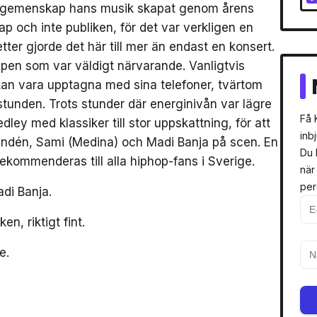
 gemenskap hans musik skapat genom årens
p och inte publiken, för det var verkligen en
er gjorde det här till mer än endast en konsert.
pen som var väldigt närvarande. Vanligtvis
kan vara upptagna med sina telefoner, tvärtom
tunden. Trots stunder där energinivån var lägre
Få 
ley med klassiker till stor uppskattning, för att
inb
Sandén, Sami (Medina) och Madi Banja på scen. En
Du 
ekommenderas till alla hiphop-fans i Sverige.
när
per
di Banja.
ken, riktigt fint.
e.