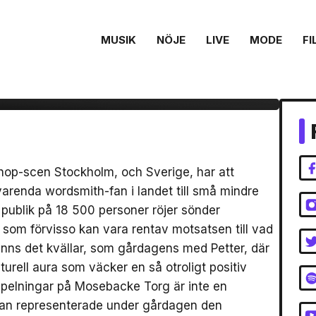
MUSIK
NÖJE
LIVE
MODE
FI
tter 20-årsjubileum
 22:a augusti
phop-scen Stockholm, och Sverige, har att
varenda wordsmith-fan i landet till små mindre
publik på 18 500 personer röjer sönder
( som förvisso kan vara rentav motsatsen till vad
nns det kvällar, som gårdagens med Petter, där
turell aura som väcker en så otroligt positiv
sspelningar på Mosebacke Torg är inte en
tan representerade under gårdagen den