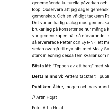
genomgående kulturella påverkan och
lopp. Observera att jag säger gemenska
gemenskap. Och en väldigt tacksam Pett
Det var en härlig dialog med gemenska
brukar jag på konserter se hur många 
var gemenskapen här så närvarande i s
så levererade Petter och Eye-N-I ett med
sedan övergå till nya hits med Molly 
stark inledning dessa fem kvällar som r
Bästa låt:
”Toppen av ett berg” med Ma
Detta minns vi:
Petters tacktal till publi
Publiken:
Äldre, mogen och närvarand
// Artin Hojat
Foto. Artin Hojat