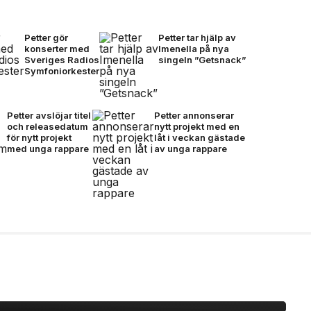
Petter gör
Petter tar hjälp av
konserter med
Imenella på nya
Sveriges Radios
singeln ”Getsnack”
Symfoniorkester
Petter avslöjar titel
Petter annonserar
och releasedatum
nytt projekt med en
för nytt projekt
låt i veckan gästade
med unga rappare
av unga rappare
r Ghost-linjen för