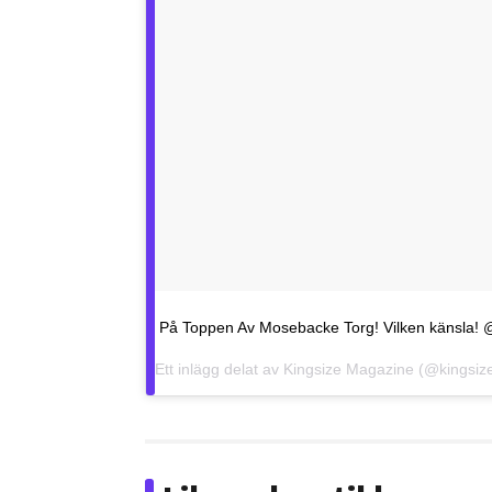
På Toppen Av Mosebacke Torg! Vilken känsla! 
Ett inlägg delat av
Kingsize Magazine
(@kingsiz