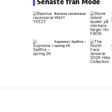
Senaste från Mode
Rasmus recenserar
YEEZY
Supreme / Spitfire –
spring 26
10 jul, 2026
MUSIK
Black Moose inleder n
B.Baby på singeln ”La