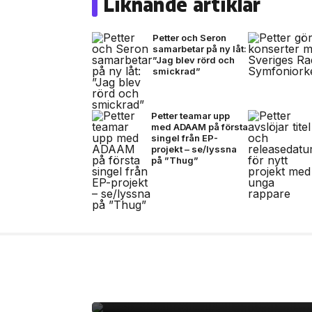
Liknande artiklar
Petter och Seron
samarbetar på ny låt:
”Jag blev rörd och
smickrad”
Petter teamar upp
med ADAAM på första
singel från EP-
projekt – se/lyssna
på ”Thug”
8 jul, 2026
MODE
Stone Island omarbeta
sommaren