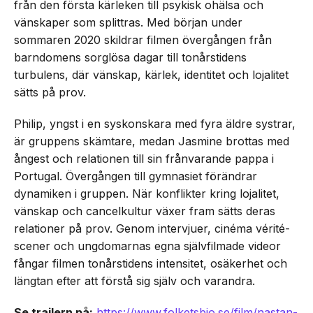
från den första kärleken till psykisk ohälsa och
vänskaper som splittras. Med början under
sommaren 2020 skildrar filmen övergången från
barndomens sorglösa dagar till tonårstidens
turbulens, där vänskap, kärlek, identitet och lojalitet
sätts på prov.
Philip, yngst i en syskonskara med fyra äldre systrar,
är gruppens skämtare, medan Jasmine brottas med
ångest och relationen till sin frånvarande pappa i
Portugal. Övergången till gymnasiet förändrar
dynamiken i gruppen. När konflikter kring lojalitet,
vänskap och cancelkultur växer fram sätts deras
relationer på prov. Genom intervjuer, cinéma vérité-
scener och ungdomarnas egna självfilmade videor
fångar filmen tonårstidens intensitet, osäkerhet och
längtan efter att förstå sig själv och varandra.
Se trailern på:
https://www.folketsbio.se/film/nastan-