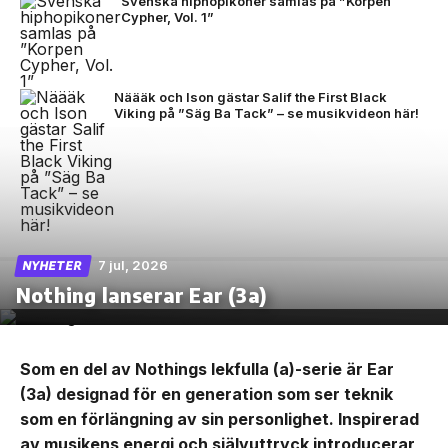
Svenska hiphopikoner samlas på ”Korpen
Cypher, Vol. 1”
Näääk och Ison gästar Salif the First Black
Viking på ”Säg Ba Tack” – se musikvideon här!
7 jul, 2026
NYHETER
Nothing lanserar Ear (3a)
Som en del av Nothings lekfulla (a)-serie är Ear
(3a) designad för en generation som ser teknik
som en förlängning av sin personlighet. Inspirerad
av musikens energi och självuttryck introducerar