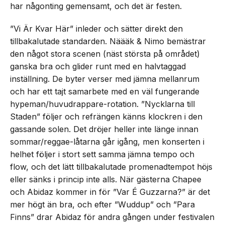
har någonting gemensamt, och det är festen.
”Vi Är Kvar Här” inleder och sätter direkt den
tillbakalutade standarden. Näääk & Nimo bemästrar
den något stora scenen (näst största på området)
ganska bra och glider runt med en halvtaggad
inställning. De byter verser med jämna mellanrum
och har ett tajt samarbete med en väl fungerande
hypeman/huvudrappare-rotation. ”Nycklarna till
Staden” följer och refrängen känns klockren i den
gassande solen. Det dröjer heller inte länge innan
sommar/reggae-låtarna går igång, men konserten i
helhet följer i stort sett samma jämna tempo och
flow, och det lätt tillbakalutade promenadtempot höjs
eller sänks i princip inte alls. När gästerna Chapee
och Abidaz kommer in för ”Var É Guzzarna?” är det
mer högt än bra, och efter ”Wuddup” och ”Para
Finns” drar Abidaz för andra gången under festivalen