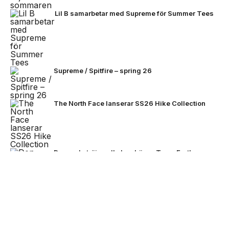
Lil B samarbetar med Supreme för Summer Tees
Supreme / Spitfire – spring 26
The North Face lanserar SS26 Hike Collection
Den enda tröjan alla kan bära – Team Earth
lanseras inför fotbolls-VM 2026
NEXT UP
Stone Island bjuder på mörkare
färger för FW26