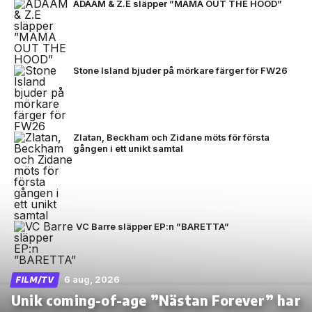
ADAAM & Z.E släpper ”MAMA OUT THE HOOD”
Stone Island bjuder på mörkare färger för FW26
Zlatan, Beckham och Zidane möts för första
gången i ett unikt samtal
VC Barre släpper EP:n ”BARETTA”
6 aug, 2026
FILM/TV
Unik coming-of-age ”Nästan Forever” har