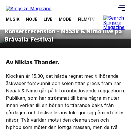
MUSIK
NÖJE
LIVE
MODE
FILM/TV
VIDEOS
ÖV
30 juni, 2013
KONSERT
Konsertrecension – Näääk & Nimo live på
Skip
to
Bråvalla Festival
the
content
Av Niklas Thander.
Klockan är 15.30, det hårda regnet med tillhörande
åskväder försvunnit och solen tittar precis fram när
Näääk & Nimo går på till öronbedövande reggaehorn.
Publiken, som har strömmat till bara några minuter
innan verkar till en början fortfarande bakis från
gårdagen och festivallerans lukt gör sig påmind i allas
näsor. Två världar möts i den cleana scen och
hiphop som möter den lortiga massan, men de två