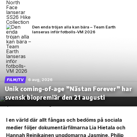
Den enda tröjan alla kan bära – Team Earth
lanseras inför fotbolls-VM 2026
6 aug, 2026
FILM/TV
Unik coming-of-age ”Nästan Forever” har
svensk biopremiär den 21 augusti
I en värld där allt fångas och bedöms på sociala
medier följer dokumentärfilmarna Lia Hietala och
Hannah Reinikainen ungdomarna Jasmine, Philip