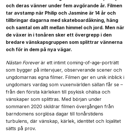
och deras vänner under fem avgörande år. Filmen
tar avstamp när Philip och Jasmine är 14 år och
tillbringar dagarna med skateboardåkning, häng
och samtal om allt mellan himmel och jord. Men när
de växer in i tonåren sker ett övergrepp i den
bredare vänskapsgruppen som splittrar vännerna
och för in dem på nya vägar.
Nästan Forever
är ett intimt coming-of-age-porträtt
som bygger på intervjuer, observerande scener och
ungdomarnas egna filmer. Filmen ger en unik inblick i
ungdomars vardag som vuxenvärlden sällan får se –
från den första kärleken till psykisk ohälsa och
vänskaper som splittras. Med början under
sommaren 2020 skildrar filmen övergången från
barndomens sorglösa dagar till tonårstidens
turbulens, där vänskap, kärlek, identitet och lojalitet
sätts på prov.