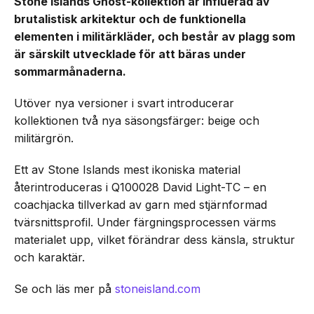
Stone Islands Ghost-kollektion är influerad av
brutalistisk arkitektur och de funktionella
elementen i militärkläder, och består av plagg som
är särskilt utvecklade för att bäras under
sommarmånaderna.
Utöver nya versioner i svart introducerar
kollektionen två nya säsongsfärger: beige och
militärgrön.
Ett av Stone Islands mest ikoniska material
återintroduceras i Q100028 David Light-TC – en
coachjacka tillverkad av garn med stjärnformad
tvärsnittsprofil. Under färgningsprocessen värms
materialet upp, vilket förändrar dess känsla, struktur
och karaktär.
Se och läs mer på
stoneisland.com