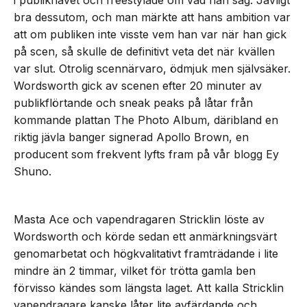
i publikhavet och freestylade om vad han såg. Jävligt
bra dessutom, och man märkte att hans ambition var
att om publiken inte visste vem han var när han gick
på scen, så skulle de definitivt veta det när kvällen
var slut. Otrolig scennärvaro, ödmjuk men självsäker.
Wordsworth gick av scenen efter 20 minuter av
publikflörtande och sneak peaks på låtar från
kommande plattan The Photo Album, däribland en
riktig jävla banger signerad Apollo Brown, en
producent som frekvent lyfts fram på vår blogg Ey
Shuno.
Masta Ace och vapendragaren Stricklin löste av
Wordsworth och körde sedan ett anmärkningsvärt
genomarbetat och högkvalitativt framträdande i lite
mindre än 2 timmar, vilket för trötta gamla ben
förvisso kändes som längsta laget. Att kalla Stricklin
vapendragare kanske låter lite avfärdande och