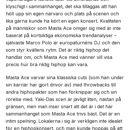
klyschigt i sammanhanget, det ska tilläggas att han
höll upp sin egen närvaro och plats på scenen och
lika gärna kunde ha kört en egen konsert. Kvaliteten
på människor som Masta Ace omger sig med är inte
baserat på kortsiktiga ekonomiska trendanalyser –
självaste Marco Polo är europaturnéns DJ och den
som styr kvällens rytm. Det är riktig hiphop det
handlar om, och Masta Ace med vänner vill visa
precis hur bra riktig hiphop kan vara.
Masta Ace varvar sina klassiska cuts (som han under
sin karriär har gjort drivor av) med throwbacks till
andra hiphopakter som han förknippar sig och sin
rörelse med. Yaki-Das scen är jävligt liten, nästan på
gränsen, men man inser snart att det är i det här
sammanhanget som Masta Ace trivs bäst. Det är en
intim spelning. Lokalerna i sig är verkligen inte idealet
för en hiphopkonsert, och man kunde hoppas på att