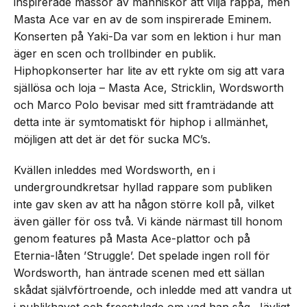
inspirerade massor av människor att vilja rappa, men
Masta Ace var en av de som inspirerade Eminem.
Konserten på Yaki-Da var som en lektion i hur man
äger en scen och trollbinder en publik.
Hiphopkonserter har lite av ett rykte om sig att vara
själlösa och loja – Masta Ace, Stricklin, Wordsworth
och Marco Polo bevisar med sitt framträdande att
detta inte är symtomatiskt för hiphop i allmänhet,
möjligen att det är det för sucka MC’s.
Kvällen inleddes med Wordsworth, en i
undergroundkretsar hyllad rappare som publiken
inte gav sken av att ha någon större koll på, vilket
även gäller för oss två. Vi kände närmast till honom
genom features på Masta Ace-plattor och på
Eternia-låten ’Struggle’. Det spelade ingen roll för
Wordsworth, han äntrade scenen med ett sällan
skådat självförtroende, och inledde med att vandra ut