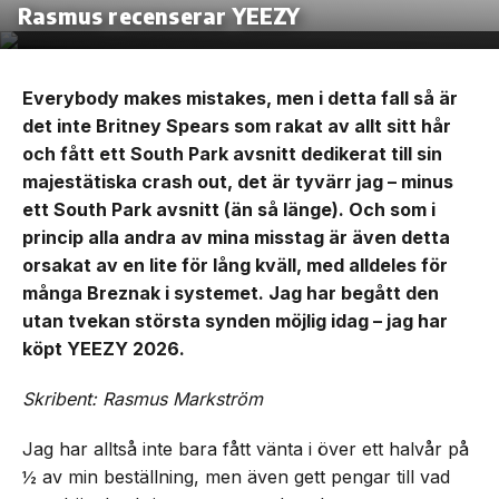
Rasmus recenserar YEEZY
Everybody makes mistakes, men i detta fall så är
det inte Britney Spears som rakat av allt sitt hår
och fått ett South Park avsnitt dedikerat till sin
majestätiska crash out, det är tyvärr jag – minus
ett South Park avsnitt (än så länge). Och som i
princip alla andra av mina misstag är även detta
orsakat av en lite för lång kväll, med alldeles för
många Breznak i systemet. Jag har begått den
utan tvekan största synden möjlig idag – jag har
köpt YEEZY 2026.
Skribent: Rasmus Markström
Jag har alltså inte bara fått vänta i över ett halvår på
½ av min beställning, men även gett pengar till vad