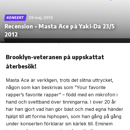
29 maj, 2012
KONSERT
Recension – Masta Ace på Yaki-Da 23/5
Skip
2012
to
the
content
Brooklyn-veteranen på uppskattat
återbesök!
Masta Ace är verkligen, trots det slitna uttrycket,
någon som kan beskrivas som ”Your favorite
rapper’s favorite rapper” – född med en mikrofon i
hand och svettband över tinningarna. I över 20 år
har han gjort vad han gör bäst och med egna händer
hjälpt till att forma hiphopen, som han gång på gång
under konserten förklarar sin kärlek till. Eminem