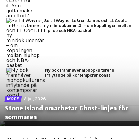
Se Lil Wayne, LeBron James och LL Cool J i
ny minidokumentär – om kopplingen mellan
hiphop och NBA-basket
Ny bok framhäver hiphopkulturens
inflytande på kontemporär konst
8 jul, 2026
MODE
Stone Island omarbetar Ghost-linjen för
sommaren