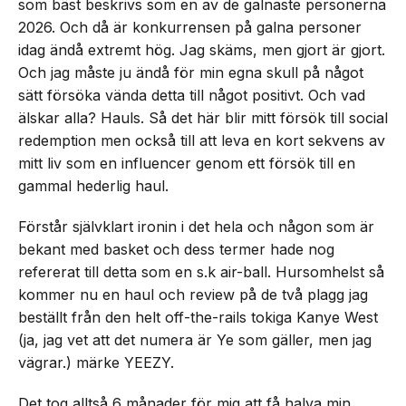
som bäst beskrivs som en av de galnaste personerna
2026. Och då är konkurrensen på galna personer
idag ändå extremt hög. Jag skäms, men gjort är gjort.
Och jag måste ju ändå för min egna skull på något
sätt försöka vända detta till något positivt. Och vad
älskar alla? Hauls. Så det här blir mitt försök till social
redemption men också till att leva en kort sekvens av
mitt liv som en influencer genom ett försök till en
gammal hederlig haul.
Förstår självklart ironin i det hela och någon som är
bekant med basket och dess termer hade nog
refererat till detta som en s.k air-ball. Hursomhelst så
kommer nu en haul och review på de två plagg jag
beställt från den helt off-the-rails tokiga Kanye West
(ja, jag vet att det numera är Ye som gäller, men jag
vägrar.) märke YEEZY.
Det tog alltså 6 månader för mig att få halva min