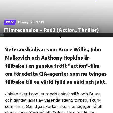
15 augusti, 2013
FILM
Skip
Filmrecension – Red2 (Action, Thriller)
to
the
content
Veteranskådisar som Bruce Willis, John
Malkovich och Anthony Hopkins är
tillbaka i en ganska trött "action"-film
om föredetta CIA-agenter som nu tvingas
tillbaka till en värld fylld av våld och jakt.
Jakten sker i cool europeisk stadsmiljö och Bruce
och gänget jagas av varenda agent, torped, skurk
som finns. Samtliga skurkar skulle antagligen få ett
stort minusstreck på ett IQ-test, förutom Helen