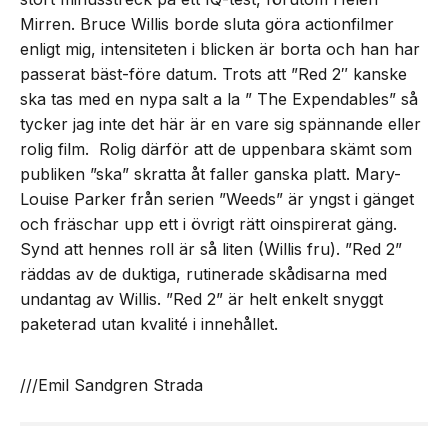
Mirren. Bruce Willis borde sluta göra actionfilmer
enligt mig, intensiteten i blicken är borta och han har
passerat bäst-före datum. Trots att ”Red 2″ kanske
ska tas med en nypa salt a la ” The Expendables” så
tycker jag inte det här är en vare sig spännande eller
rolig film. Rolig därför att de uppenbara skämt som
publiken ”ska” skratta åt faller ganska platt. Mary-
Louise Parker från serien ”Weeds” är yngst i gänget
och fräschar upp ett i övrigt rätt oinspirerat gäng.
Synd att hennes roll är så liten (Willis fru). ”Red 2”
räddas av de duktiga, rutinerade skådisarna med
undantag av Willis. ”Red 2” är helt enkelt snyggt
paketerad utan kvalité i innehållet.
///Emil Sandgren Strada