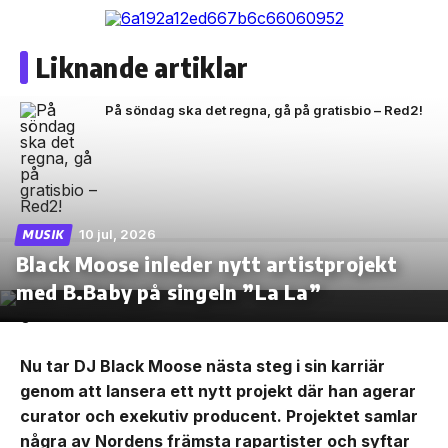
Liknande artiklar
På söndag ska det regna, gå på gratisbio – Red2!
10 jul, 2026
MUSIK
Black Moose inleder nytt artistprojekt
med B.Baby på singeln ”La La”
Nu tar DJ Black Moose nästa steg i sin karriär
genom att lansera ett nytt projekt där han agerar
curator och exekutiv producent. Projektet samlar
några av Nordens främsta rapartister och syftar