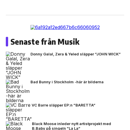
Senaste från Musik
Donny Galal, Zera & Yeled släpper ”JOHN WICK”
Bad Bunny i Stockholm -här är bilderna
VC Barre släpper EP:n ”BARETTA”
Black Moose inleder nytt artistprojekt med
B.Baby på singeln ”La La”