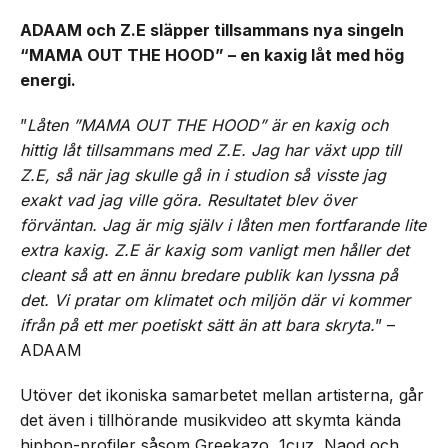
ADAAM och Z.E släpper tillsammans nya singeln
“MAMA OUT THE HOOD” – en kaxig låt med hög
energi.
”
Låten ”MAMA OUT THE HOOD” är en kaxig och
hittig låt tillsammans med Z.E. Jag har växt upp till
Z.E, så när jag skulle gå in i studion så visste jag
exakt vad jag ville göra. Resultatet blev över
förväntan. Jag är mig själv i låten men fortfarande lite
extra kaxig. Z.E är kaxig som vanligt men håller det
cleant så att en ännu bredare publik kan lyssna på
det. Vi pratar om klimatet och miljön där vi kommer
ifrån på ett mer poetiskt sätt än att bara skryta.
” –
ADAAM
Utöver det ikoniska samarbetet mellan artisterna, går
det även i tillhörande musikvideo att skymta kända
hiphop-profiler såsom Greekazo, 1cuz, Naod och