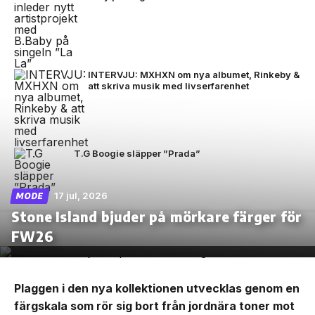
INTERVJU: MXHXN om nya albumet, Rinkeby &
att skriva musik med livserfarenhet
T.G Boogie släpper ”Prada”
17 jul, 2026
MODE
Stone Island bjuder på mörkare färger för
FW26
Plaggen i den nya kollektionen utvecklas genom en
färgskala som rör sig bort från jordnära toner mot