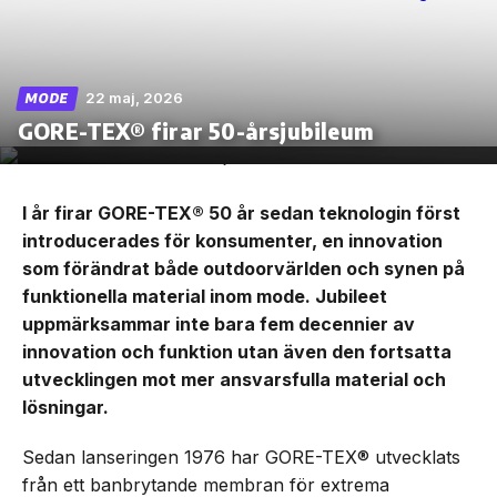
22 maj, 2026
MODE
Skip
GORE-TEX® firar 50-årsjubileum
to
the
content
I år firar GORE-TEX® 50 år sedan teknologin först
introducerades för konsumenter, en innovation
som förändrat både outdoorvärlden och synen på
funktionella material inom mode. Jubileet
uppmärksammar inte bara fem decennier av
innovation och funktion utan även den fortsatta
utvecklingen mot mer ansvarsfulla material och
lösningar.
Sedan lanseringen 1976 har GORE-TEX® utvecklats
från ett banbrytande membran för extrema