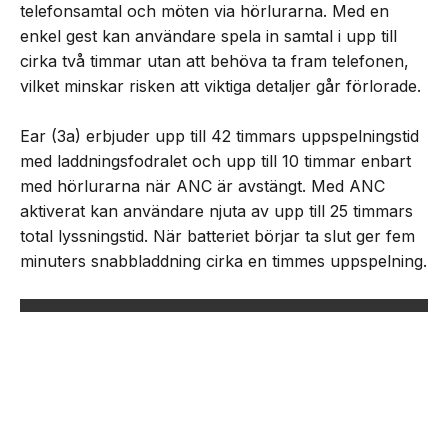
telefonsamtal och möten via hörlurarna. Med en
enkel gest kan användare spela in samtal i upp till
cirka två timmar utan att behöva ta fram telefonen,
vilket minskar risken att viktiga detaljer går förlorade.
Ear (3a) erbjuder upp till 42 timmars uppspelningstid
med laddningsfodralet och upp till 10 timmar enbart
med hörlurarna när ANC är avstängt. Med ANC
aktiverat kan användare njuta av upp till 25 timmars
total lyssningstid. När batteriet börjar ta slut ger fem
minuters snabbladdning cirka en timmes uppspelning.
NEXT UP
Nothing lanserar Ear (3a)