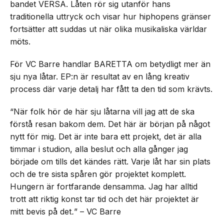
bandet VERSA. Låten rör sig utanför hans
traditionella uttryck och visar hur hiphopens gränser
fortsätter att suddas ut när olika musikaliska världar
möts.
För VC Barre handlar BARETTA om betydligt mer än
sju nya låtar. EP:n är resultat av en lång kreativ
process där varje detalj har fått ta den tid som krävts.
“När folk hör de här sju låtarna vill jag att de ska
förstå resan bakom dem. Det här är början på något
nytt för mig. Det är inte bara ett projekt, det är alla
timmar i studion, alla beslut och alla gånger jag
började om tills det kändes rätt. Varje låt har sin plats
och de tre sista spåren gör projektet komplett.
Hungern är fortfarande densamma. Jag har alltid
trott att riktig konst tar tid och det här projektet är
mitt bevis på det
.
” – VC Barre