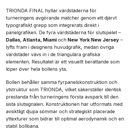
TRIONDA FINAL hyllar värdstäderna för
turneringens avgörande matcher genom ett djärvt
typografiskt grepp som integrerats direkt i
panelgrafiken. De fyra värdstäderna för slutspelet –
Dallas, Atlanta, Miami
och
New York New Jersey
–
lyfts fram i designens huvudgrafik, medan övriga
värdstäder vävs in i de triangulära grafiska
elementen. Resultatet är ett visuellt berättande som
löper över hela bollens yta.
Bollen behåller samma fyrpanelskonstruktion och
ytstruktur som TRIONDA, vilket säkerställer identisk
prestanda från turneringens första avspark till den
sista slutsignalen. Konstruktionen har utformats med
avsiktligt djupa sömmar och strategiskt placerade
yttexturer som bidrar till optimal aerodynamik och en
stabil bollbana.