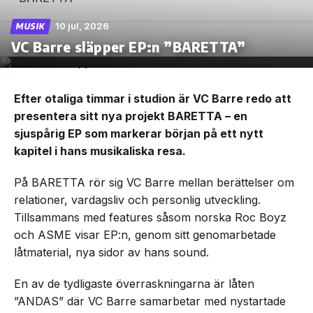
10 jul, 2026
MUSIK
VC Barre släpper EP:n ”BARETTA”
Efter otaliga timmar i studion är VC Barre redo att
presentera sitt nya projekt BARETTA – en
sjuspårig EP som markerar början på ett nytt
kapitel i hans musikaliska resa.
På BARETTA rör sig VC Barre mellan berättelser om
relationer, vardagsliv och personlig utveckling.
Tillsammans med features såsom norska Roc Boyz
och ASME visar EP:n, genom sitt genomarbetade
låtmaterial, nya sidor av hans sound.
En av de tydligaste överraskningarna är låten
”ANDAS” där VC Barre samarbetar med nystartade