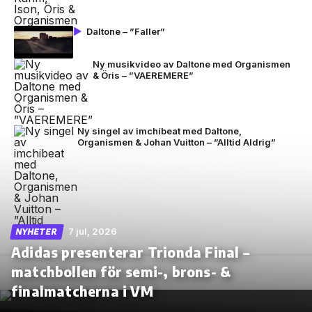
Daltone – ”Faller”
Ny musikvideo av Daltone med Organismen
& Öris – ”VAEREMERE”
Ny singel av imchibeat med Daltone,
Organismen & Johan Vuitton – ”Alltid Aldrig”
7 jul, 2026
NYHETER
Adidas presenterar Trionda Final –
matchbollen för semi-, brons- &
finalmatcherna i VM