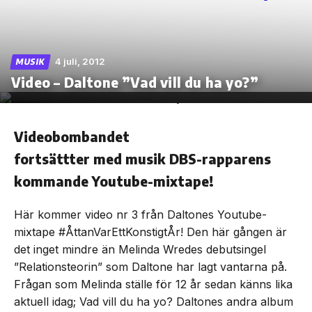
4 juli, 2012
MUSIK
Skip
Video – Daltone ”Vad vill du ha yo?”
to
the
content
Videobombandet
fortsättter med musik DBS-rapparens
kommande Youtube-mixtape!
Här kommer video nr 3 från Daltones Youtube-
mixtape #ÅttanVarEttKonstigtÅr! Den här gången är
det inget mindre än Melinda Wredes debutsingel
”Relationsteorin” som Daltone har lagt vantarna på.
Frågan som Melinda ställe för 12 år sedan känns lika
aktuell idag; Vad vill du ha yo? Daltones andra album