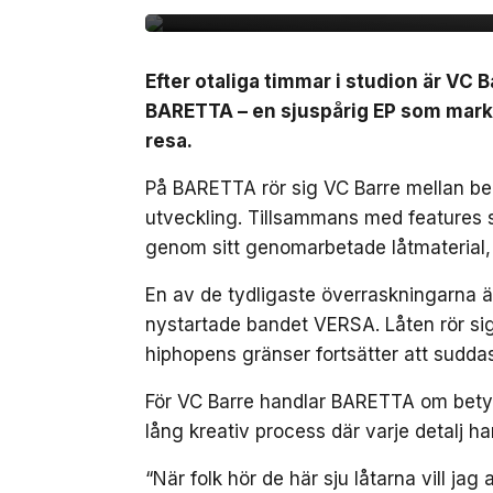
Efter otaliga timmar i studion är VC B
BARETTA – en sjuspårig EP som marker
resa.
På BARETTA rör sig VC Barre mellan ber
utveckling. Tillsammans med features
genom sitt genomarbetade låtmaterial,
En av de tydligaste överraskningarna 
nystartade bandet VERSA. Låten rör sig 
hiphopens gränser fortsätter att suddas
För VC Barre handlar BARETTA om betydli
lång kreativ process där varje detalj ha
“När folk hör de här sju låtarna vill ja