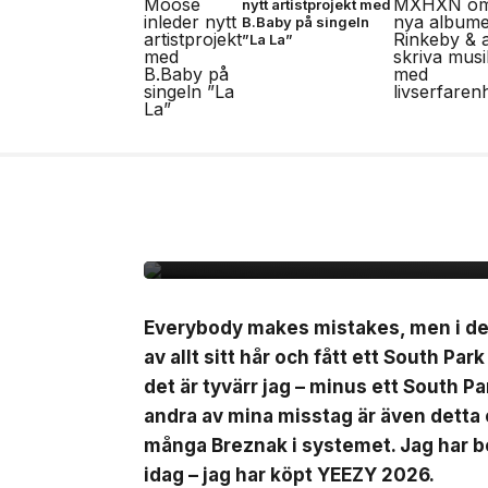
nytt artistprojekt med
B.Baby på singeln
”La La”
27 jul, 2026
MODE
Rasmus recenserar Y
Everybody makes mistakes, men i dett
av allt sitt hår och fått ett South Par
det är tyvärr jag – minus ett South Pa
andra av mina misstag är även detta or
många Breznak i systemet. Jag har b
idag – jag har köpt YEEZY 2026.