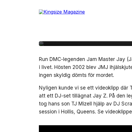
Skip
to
22 januari, 2014
MUSIK
the
TJ Mizell hyllar papp
content
DJ Scratch
Run DMC-legenden Jam Master Jay (Jason
i livet. Hösten 2002 blev JMJ ihjälskjut
ingen skyldig dömts för mordet.
Nyligen kunde vi se ett videoklipp där
att ett DJ-set tillägnat Jay Z. På de
tog hans son TJ Mizell hjälp av DJ Scra
session i Hollis, Queens. Se videoklipp