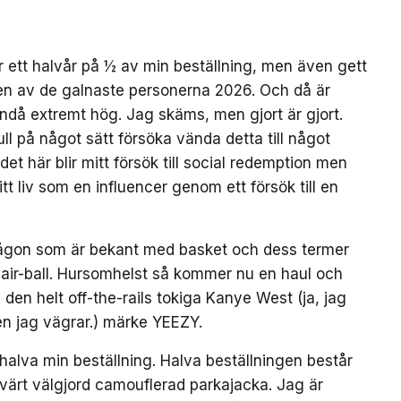
er ett halvår på ½ av min beställning, men även gett
 en av de galnaste personerna 2026. Och då är
ndå extremt hög. Jag skäms, men gjort är gjort.
l på något sätt försöka vända detta till något
det här blir mitt försök till social redemption men
itt liv som en influencer genom ett försök till en
ch någon som är bekant med basket och dess termer
k air-ball. Hursomhelst så kommer nu en haul och
 den helt off-the-rails tokiga Kanye West (ja, jag
en jag vägrar.) märke YEEZY.
 halva min beställning. Halva beställningen består
svärt välgjord camouflerad parkajacka. Jag är