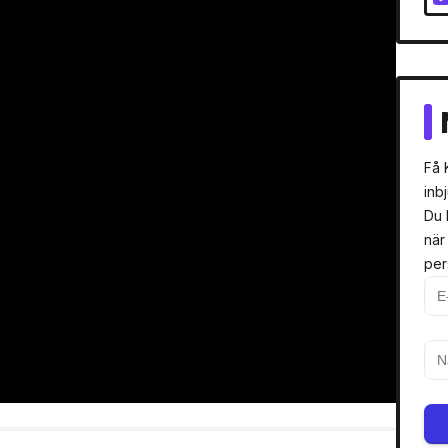
Få 
inb
Du 
när
per