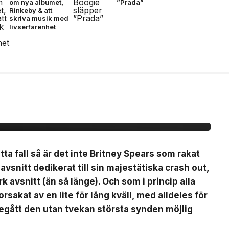
om nya albumet,
”Prada”
Rinkeby & att
skriva musik med
livserfarenhet
EEZY
a fall så är det inte Britney Spears som rakat
k avsnitt dedikerat till sin majestätiska crash out,
rk avsnitt (än så länge). Och som i princip alla
sakat av en lite för lång kväll, med alldeles för
egått den utan tvekan största synden möjlig