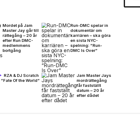
Mordet på Jam
Run-DMC spelar in
Master Jay går till
dokumentär om
rättegång – 20 år
karriären – ska göra
efter Run DMC-
en sista NYC-
medlemmens
spelning: ”Run-
bortgång
DMC Is Over”
RZA & DJ Scratch
Jam Master Jays
 ”Fate Of the World”
mordrättegång
får fastställt
datum – 20 år
efter dådet
:n ”BARETTA”