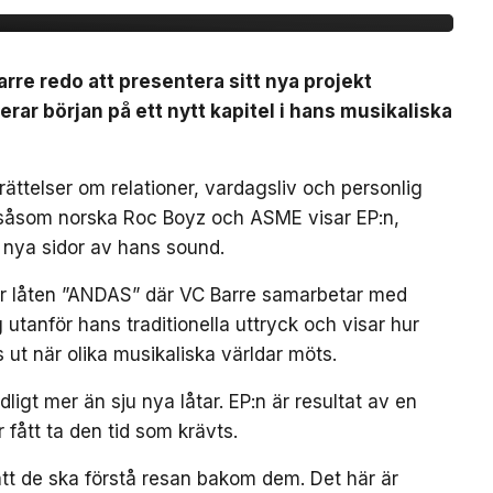
arre redo att presentera sitt nya projekt
ar början på ett nytt kapitel i hans musikaliska
ättelser om relationer, vardagsliv och personlig
 såsom norska Roc Boyz och ASME visar EP:n,
 nya sidor av hans sound.
är låten ”ANDAS” där VC Barre samarbetar med
utanför hans traditionella uttryck och visar hur
 ut när olika musikaliska världar möts.
gt mer än sju nya låtar. EP:n är resultat av en
r fått ta den tid som krävts.
g att de ska förstå resan bakom dem. Det här är