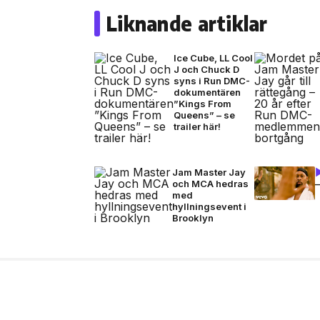
Liknande artiklar
Ice Cube, LL Cool
J och Chuck D
syns i Run DMC-
dokumentären
”Kings From
Queens” – se
trailer här!
Jam Master Jay
och MCA hedras
–
med
hyllningsevent i
Brooklyn
10 jul, 2026
MUSIK
VC Barre släpper EP