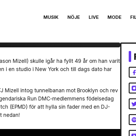
MUSIK
NÖJE
LIVE
MODE
FI
a Jam Master Jay med
 Mizell) skulle igår ha fyllt 49 år om han varit
en i en studio i New York och till dags dato har
 TJ Mizell intog tunnelbanan mot Brooklyn och rev
n legendariska Run DMC-medlemmens födelsedag
tch (EPMD) för att hylla sin fader med en DJ-
et nedan!