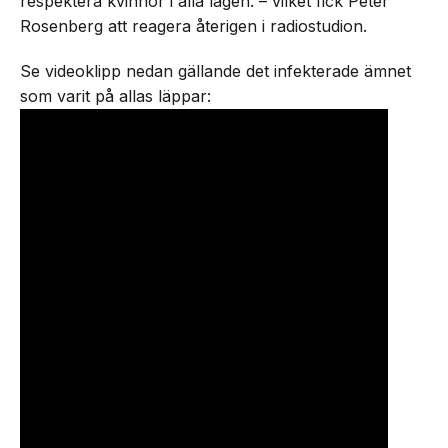
respektera kvinnor i alla lägen. – vilket fick Peter
Rosenberg att reagera återigen i radiostudion.
Se videoklipp nedan gällande det infekterade ämnet
som varit på allas läppar: