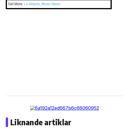
Get More:
Lil Wayne
,
Music News
Liknande artiklar