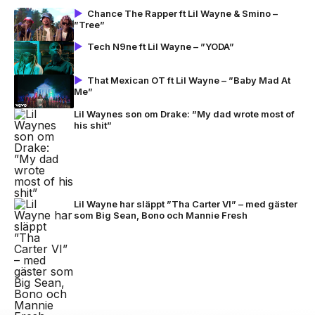
Chance The Rapper ft Lil Wayne & Smino –
”Tree”
Tech N9ne ft Lil Wayne – ”YODA”
That Mexican OT ft Lil Wayne – ”Baby Mad At
Me”
Lil Waynes son om Drake: ”My dad wrote most of
his shit”
Lil Wayne har släppt ”Tha Carter VI” – med gäster
som Big Sean, Bono och Mannie Fresh