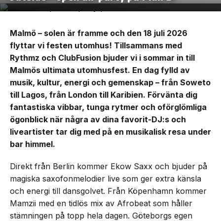
Malmö – solen är framme och den 18 juli 2026
flyttar vi festen utomhus! Tillsammans med
Rythmz och ClubFusion bjuder vi i sommar in till
Malmös ultimata utomhusfest. En dag fylld av
musik, kultur, energi och gemenskap – från Soweto
till Lagos, från London till Karibien. Förvänta dig
fantastiska vibbar, tunga rytmer och oförglömliga
ögonblick när några av dina favorit-DJ:s och
liveartister tar dig med på en musikalisk resa under
bar himmel.
Direkt från Berlin kommer Ekow Saxx och bjuder på
magiska saxofonmelodier live som ger extra känsla
och energi till dansgolvet. Från Köpenhamn kommer
Mamzii med en tidlös mix av Afrobeat som håller
stämningen på topp hela dagen. Göteborgs egen