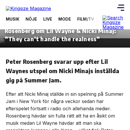
MUSIK
NÖJE
LIVE
MODE
FILM/TV
VIDEOS
ÖV
20 juni, 2012
MUSIK
Rosenberg om Lil Wayne & Nicki Minaj:
Skip
to
”They can’t handle the realness”
the
content
Peter Rosenberg svarar upp efter Lil
Waynes utspel om Nicki Minajs inställda
gig på Summer Jam.
Efter att Nicki Minaj ställde in sin spelning på Summer
Jam i New York för några veckor sedan har
efterspelet fortsatt i radio och allehanda medier.
Rosenberg hävdar sin fulla rätt att ha en åsikt om
musik medan Lil Wayne hävdar att man ska