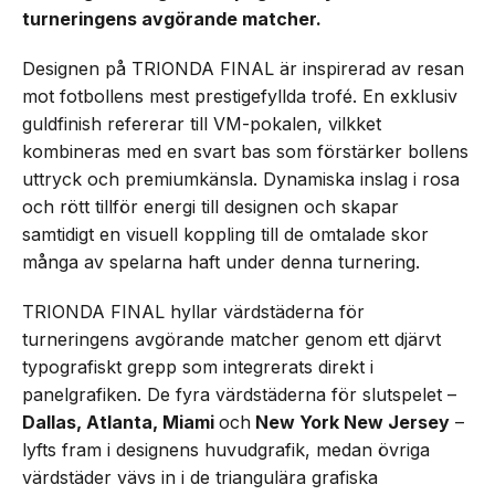
turneringens avgörande matcher.
Designen på TRIONDA FINAL är inspirerad av resan
mot fotbollens mest prestigefyllda trofé. En exklusiv
guldfinish refererar till VM-pokalen, vilkket
kombineras med en svart bas som förstärker bollens
uttryck och premiumkänsla. Dynamiska inslag i rosa
och rött tillför energi till designen och skapar
samtidigt en visuell koppling till de omtalade skor
många av spelarna haft under denna turnering.
TRIONDA FINAL hyllar värdstäderna för
turneringens avgörande matcher genom ett djärvt
typografiskt grepp som integrerats direkt i
panelgrafiken. De fyra värdstäderna för slutspelet –
Dallas, Atlanta, Miami
och
New York New Jersey
–
lyfts fram i designens huvudgrafik, medan övriga
värdstäder vävs in i de triangulära grafiska