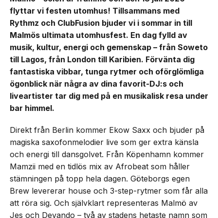
flyttar vi festen utomhus! Tillsammans med
Rythmz och ClubFusion bjuder vi i sommar in till
Malmös ultimata utomhusfest. En dag fylld av
musik, kultur, energi och gemenskap – från Soweto
till Lagos, från London till Karibien. Förvänta dig
fantastiska vibbar, tunga rytmer och oförglömliga
ögonblick när några av dina favorit-DJ:s och
liveartister tar dig med på en musikalisk resa under
bar himmel.
Direkt från Berlin kommer Ekow Saxx och bjuder på
magiska saxofonmelodier live som ger extra känsla
och energi till dansgolvet. Från Köpenhamn kommer
Mamzii med en tidlös mix av Afrobeat som håller
stämningen på topp hela dagen. Göteborgs egen
Brew levererar house och 3-step-rytmer som får alla
att röra sig. Och självklart representeras Malmö av
Jes och Devando – två av stadens hetaste namn som