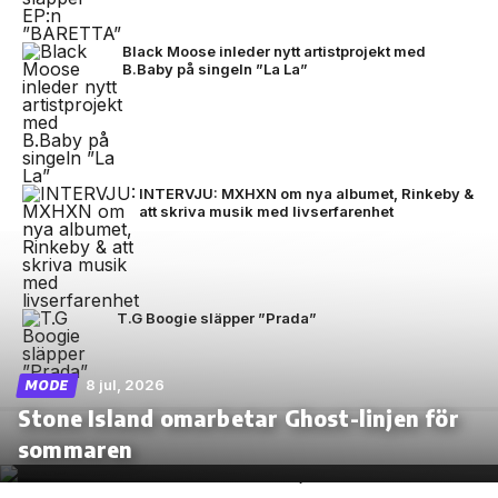
Black Moose inleder nytt artistprojekt med
B.Baby på singeln ”La La”
INTERVJU: MXHXN om nya albumet, Rinkeby &
att skriva musik med livserfarenhet
T.G Boogie släpper ”Prada”
8 jul, 2026
MODE
Stone Island omarbetar Ghost-linjen för
sommaren