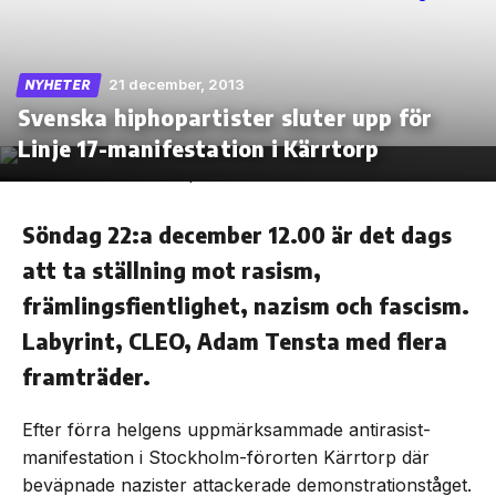
21 december, 2013
NYHETER
Svenska hiphopartister sluter upp för
Skip
to
Linje 17-manifestation i Kärrtorp
the
content
Söndag 22:a december 12.00 är det dags
att ta ställning mot rasism,
främlingsfientlighet, nazism och fascism.
Labyrint, CLEO, Adam Tensta med flera
framträder.
Efter förra helgens uppmärksammade antirasist-
manifestation i Stockholm-förorten Kärrtorp där
beväpnade nazister attackerade demonstrationståget.