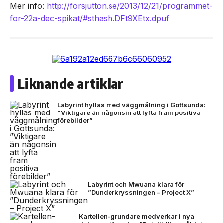
Mer info:
http://forsjutton.se/2013/12/
21/programmet-
for-22a-dec-
spikat/#sthash.DFt9XEtx.dpuf
Liknande artiklar
Labyrint hyllas med väggmålning i Gottsunda:
”Viktigare än någonsin att lyfta fram positiva
förebilder”
Labyrint och Mwuana klara för
”Dunderkryssningen – Project X”
Kartellen-grundare medverkar i nya