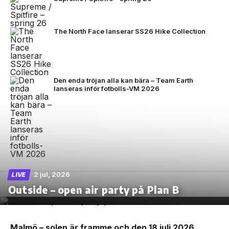
The North Face lanserar SS26 Hike Collection
Den enda tröjan alla kan bära – Team Earth
lanseras inför fotbolls-VM 2026
2 jul, 2026
LIVE
Outside – open air party på Plan B
Malmö – solen är framme och den 18 juli 2026