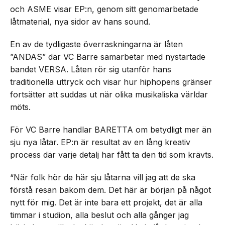
och ASME visar EP:n, genom sitt genomarbetade
låtmaterial, nya sidor av hans sound.
En av de tydligaste överraskningarna är låten
”ANDAS” där VC Barre samarbetar med nystartade
bandet VERSA. Låten rör sig utanför hans
traditionella uttryck och visar hur hiphopens gränser
fortsätter att suddas ut när olika musikaliska världar
möts.
För VC Barre handlar BARETTA om betydligt mer än
sju nya låtar. EP:n är resultat av en lång kreativ
process där varje detalj har fått ta den tid som krävts.
“När folk hör de här sju låtarna vill jag att de ska
förstå resan bakom dem. Det här är början på något
nytt för mig. Det är inte bara ett projekt, det är alla
timmar i studion, alla beslut och alla gånger jag