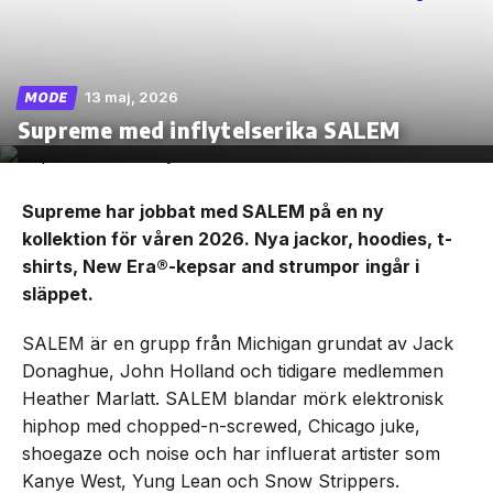
13 maj, 2026
MODE
Skip
Supreme med inflytelserika SALEM
to
the
content
Supreme har jobbat med SALEM på en ny
kollektion för våren 2026. Nya jackor, hoodies, t-
shirts, New Era®-kepsar and strumpor
ingår i
släppet.
SALEM är en grupp från Michigan grundat av Jack
Donaghue, John Holland och tidigare medlemmen
Heather Marlatt. SALEM blandar mörk elektronisk
hiphop med chopped-n-screwed, Chicago juke,
shoegaze och noise och har influerat artister som
Kanye West, Yung Lean och Snow Strippers.