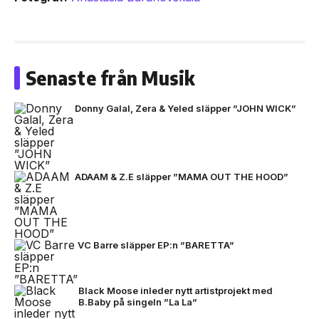
Senaste från Musik
Donny Galal, Zera & Yeled släpper ”JOHN WICK”
ADAAM & Z.E släpper ”MAMA OUT THE HOOD”
VC Barre släpper EP:n ”BARETTA”
Black Moose inleder nytt artistprojekt med
B.Baby på singeln ”La La”