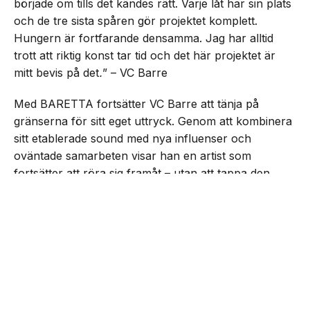
började om tills det kändes rätt. Varje låt har sin plats
och de tre sista spåren gör projektet komplett.
Hungern är fortfarande densamma. Jag har alltid
trott att riktig konst tar tid och det här projektet är
mitt bevis på det
.
” – VC Barre
Med BARETTA fortsätter VC Barre att tänja på
gränserna för sitt eget uttryck. Genom att kombinera
sitt etablerade sound med nya influenser och
oväntade samarbeten visar han en artist som
fortsätter att röra sig framåt – utan att tappa den
drivkraft som präglat honom från start.
NEXT UP
VC Barre släpper EP:n
”BARETTA”
Lyssna på EP:n nedan: