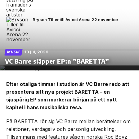
Bryson Tiller till Avicci Arena 22 november
10 jul, 2026
MUSIK
VC Barre släpper EP:n ”BARETTA”
Efter otaliga timmar i studion är VC Barre redo att
presentera sitt nya projekt BARETTA – en
sjuspårig EP som markerar början på ett nytt
kapitel i hans musikaliska resa.
På BARETTA rör sig VC Barre mellan berättelser om
relationer, vardagsliv och personlig utveckling.
Tillsammans med features såsom norska Roc Boyz