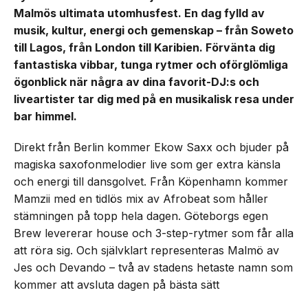
Malmös ultimata utomhusfest. En dag fylld av
musik, kultur, energi och gemenskap – från Soweto
till Lagos, från London till Karibien. Förvänta dig
fantastiska vibbar, tunga rytmer och oförglömliga
ögonblick när några av dina favorit-DJ:s och
liveartister tar dig med på en musikalisk resa under
bar himmel.
Direkt från Berlin kommer Ekow Saxx och bjuder på
magiska saxofonmelodier live som ger extra känsla
och energi till dansgolvet. Från Köpenhamn kommer
Mamzii med en tidlös mix av Afrobeat som håller
stämningen på topp hela dagen. Göteborgs egen
Brew levererar house och 3-step-rytmer som får alla
att röra sig. Och självklart representeras Malmö av
Jes och Devando – två av stadens hetaste namn som
kommer att avsluta dagen på bästa sätt