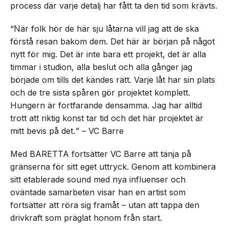
process där varje detalj har fått ta den tid som krävts.
“När folk hör de här sju låtarna vill jag att de ska
förstå resan bakom dem. Det här är början på något
nytt för mig. Det är inte bara ett projekt, det är alla
timmar i studion, alla beslut och alla gånger jag
började om tills det kändes rätt. Varje låt har sin plats
och de tre sista spåren gör projektet komplett.
Hungern är fortfarande densamma. Jag har alltid
trott att riktig konst tar tid och det här projektet är
mitt bevis på det
.
” – VC Barre
Med BARETTA fortsätter VC Barre att tänja på
gränserna för sitt eget uttryck. Genom att kombinera
sitt etablerade sound med nya influenser och
oväntade samarbeten visar han en artist som
fortsätter att röra sig framåt – utan att tappa den
drivkraft som präglat honom från start.