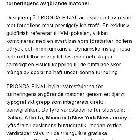
turneringens avgörande matcher.
Designen på TRIONDA FINAL är inspirerad av resan
mot fotbollens mest prestigefyllda trofé. En exklusiv
guldfinish refererar till VM-pokalen, vilkket
kombineras med en svart bas som förstärker bollens
uttryck och premiumkänsla. Dynamiska inslag i rosa
och rött tillför energi till designen och skapar
samtidigt en visuell koppling till de omtalade skor
många av spelarna haft under denna turnering.
TRIONDA FINAL hyllar värdstäderna för
turneringens avgörande matcher genom ett djärvt
typografiskt grepp som integrerats direkt i
panelgrafiken. De fyra värdstäderna för slutspelet –
Dallas, Atlanta, Miami
och
New York New Jersey
–
lyfts fram i designens huvudgrafik, medan övriga
värdstäder vävs in i de triangulära grafiska