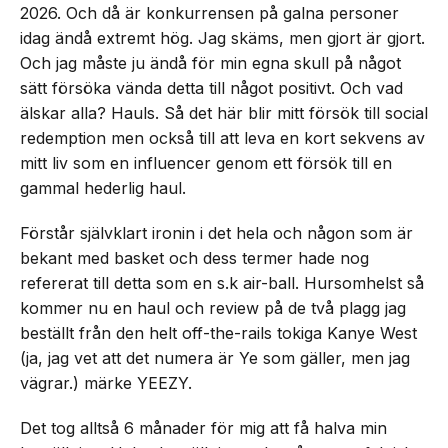
2026. Och då är konkurrensen på galna personer
idag ändå extremt hög. Jag skäms, men gjort är gjort.
Och jag måste ju ändå för min egna skull på något
sätt försöka vända detta till något positivt. Och vad
älskar alla? Hauls. Så det här blir mitt försök till social
redemption men också till att leva en kort sekvens av
mitt liv som en influencer genom ett försök till en
gammal hederlig haul.
Förstår självklart ironin i det hela och någon som är
bekant med basket och dess termer hade nog
refererat till detta som en s.k air-ball. Hursomhelst så
kommer nu en haul och review på de två plagg jag
beställt från den helt off-the-rails tokiga Kanye West
(ja, jag vet att det numera är Ye som gäller, men jag
vägrar.) märke YEEZY.
Det tog alltså 6 månader för mig att få halva min