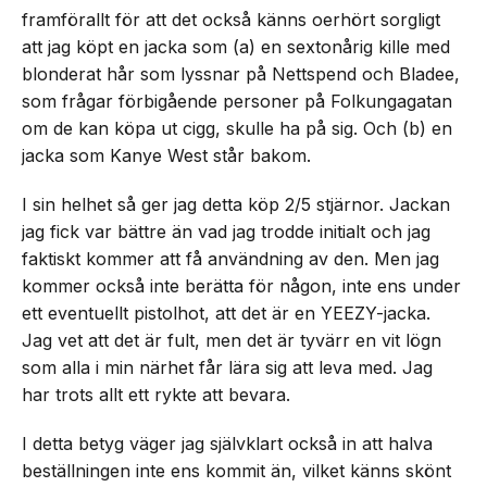
framförallt för att det också känns oerhört sorgligt
att jag köpt en jacka som (a) en sextonårig kille med
blonderat hår som lyssnar på Nettspend och Bladee,
som frågar förbigående personer på Folkungagatan
om de kan köpa ut cigg, skulle ha på sig. Och (b) en
jacka som Kanye West står bakom.
I sin helhet så ger jag detta köp 2/5 stjärnor. Jackan
jag fick var bättre än vad jag trodde initialt och jag
faktiskt kommer att få användning av den. Men jag
kommer också inte berätta för någon, inte ens under
ett eventuellt pistolhot, att det är en YEEZY-jacka.
Jag vet att det är fult, men det är tyvärr en vit lögn
som alla i min närhet får lära sig att leva med. Jag
har trots allt ett rykte att bevara.
I detta betyg väger jag självklart också in att halva
beställningen inte ens kommit än, vilket känns skönt