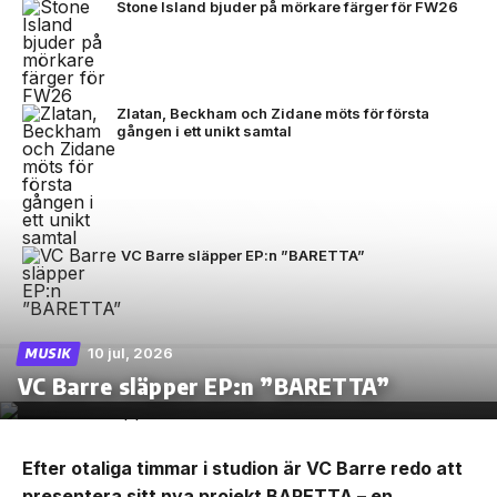
Stone Island bjuder på mörkare färger för FW26
Zlatan, Beckham och Zidane möts för första
gången i ett unikt samtal
VC Barre släpper EP:n ”BARETTA”
10 jul, 2026
MUSIK
VC Barre släpper EP:n ”BARETTA”
Efter otaliga timmar i studion är VC Barre redo att
presentera sitt nya projekt BARETTA – en