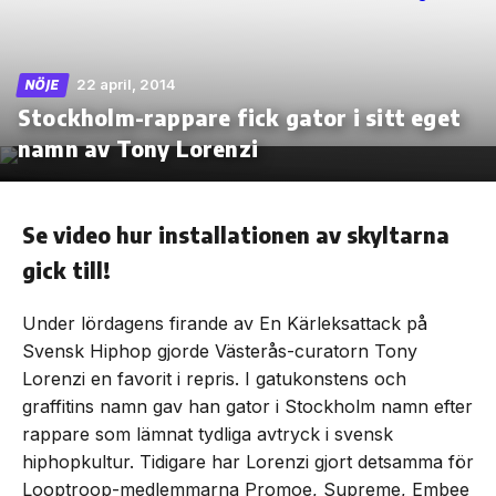
22 april, 2014
NÖJE
Stockholm-rappare fick gator i sitt eget
Skip
to
namn av Tony Lorenzi
the
content
Se video hur installationen av skyltarna
gick till!
Under lördagens firande av En Kärleksattack på
Svensk Hiphop gjorde Västerås-curatorn Tony
Lorenzi en favorit i repris. I gatukonstens och
graffitins namn gav han gator i Stockholm namn efter
rappare som lämnat tydliga avtryck i svensk
hiphopkultur. Tidigare har Lorenzi gjort detsamma för
Looptroop-medlemmarna Promoe, Supreme, Embee