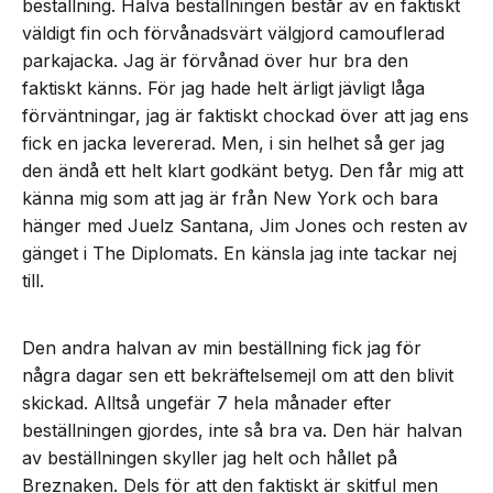
beställning. Halva beställningen består av en faktiskt
väldigt fin och förvånadsvärt välgjord camouflerad
parkajacka. Jag är förvånad över hur bra den
faktiskt känns. För jag hade helt ärligt jävligt låga
förväntningar, jag är faktiskt chockad över att jag ens
fick en jacka levererad. Men, i sin helhet så ger jag
den ändå ett helt klart godkänt betyg. Den får mig att
känna mig som att jag är från New York och bara
hänger med Juelz Santana, Jim Jones och resten av
gänget i The Diplomats. En känsla jag inte tackar nej
till.
Den andra halvan av min beställning fick jag för
några dagar sen ett bekräftelsemejl om att den blivit
skickad. Alltså ungefär 7 hela månader efter
beställningen gjordes, inte så bra va. Den här halvan
av beställningen skyller jag helt och hållet på
Breznaken. Dels för att den faktiskt är skitful men