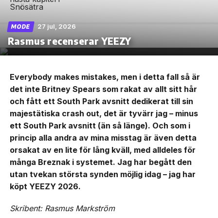
27 jul, 2026
MODE
Rasmus recenserar YEEZY
Everybody makes mistakes, men i detta fall så är
det inte Britney Spears som rakat av allt sitt hår
och fått ett South Park avsnitt dedikerat till sin
majestätiska crash out, det är tyvärr jag – minus
ett South Park avsnitt (än så länge). Och som i
princip alla andra av mina misstag är även detta
orsakat av en lite för lång kväll, med alldeles för
många Breznak i systemet. Jag har begått den
utan tvekan största synden möjlig idag – jag har
köpt YEEZY 2026.
Skribent: Rasmus Markström