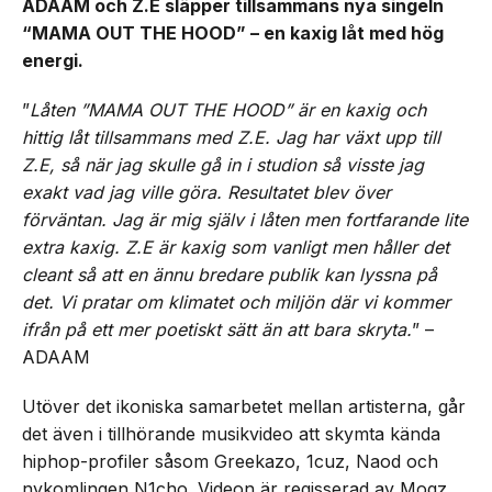
ADAAM och Z.E släpper tillsammans nya singeln
“MAMA OUT THE HOOD” – en kaxig låt med hög
energi.
”
Låten ”MAMA OUT THE HOOD” är en kaxig och
hittig låt tillsammans med Z.E. Jag har växt upp till
Z.E, så när jag skulle gå in i studion så visste jag
exakt vad jag ville göra. Resultatet blev över
förväntan. Jag är mig själv i låten men fortfarande lite
extra kaxig. Z.E är kaxig som vanligt men håller det
cleant så att en ännu bredare publik kan lyssna på
det. Vi pratar om klimatet och miljön där vi kommer
ifrån på ett mer poetiskt sätt än att bara skryta.
” –
ADAAM
Utöver det ikoniska samarbetet mellan artisterna, går
det även i tillhörande musikvideo att skymta kända
hiphop-profiler såsom Greekazo, 1cuz, Naod och
nykomlingen N1cho. Videon är regisserad av Mogz,