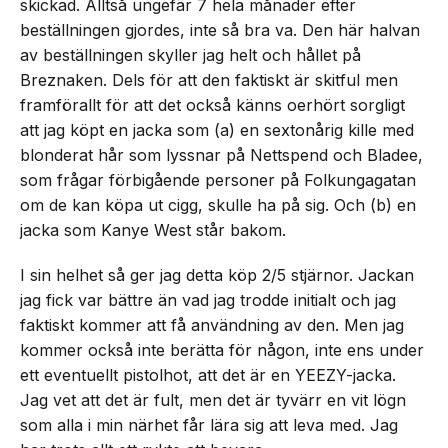
skickad. Alltså ungefär 7 hela månader efter
beställningen gjordes, inte så bra va. Den här halvan
av beställningen skyller jag helt och hållet på
Breznaken. Dels för att den faktiskt är skitful men
framförallt för att det också känns oerhört sorgligt
att jag köpt en jacka som (a) en sextonårig kille med
blonderat hår som lyssnar på Nettspend och Bladee,
som frågar förbigående personer på Folkungagatan
om de kan köpa ut cigg, skulle ha på sig. Och (b) en
jacka som Kanye West står bakom.
I sin helhet så ger jag detta köp 2/5 stjärnor. Jackan
jag fick var bättre än vad jag trodde initialt och jag
faktiskt kommer att få användning av den. Men jag
kommer också inte berätta för någon, inte ens under
ett eventuellt pistolhot, att det är en YEEZY-jacka.
Jag vet att det är fult, men det är tyvärr en vit lögn
som alla i min närhet får lära sig att leva med. Jag