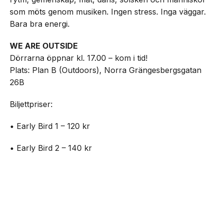
som möts genom musiken. Ingen stress. Inga väggar.
Bara bra energi.
WE ARE OUTSIDE
Dörrarna öppnar kl. 17.00 – kom i tid!
Plats: Plan B (Outdoors), Norra Grängesbergsgatan
26B
Biljettpriser:
• Early Bird 1 – 120 kr
• Early Bird 2 – 140 kr
• Standard 1 – 160 kr
NEXT UP
Outside – open air party på Plan B
• Standard 2 – 180 kr
• Entré på plats – 200 kr