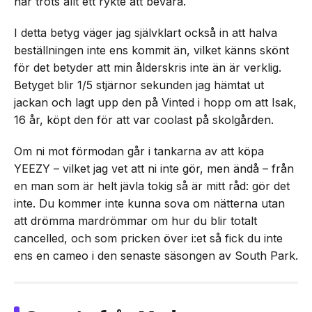
har trots allt ett rykte att bevara.
I detta betyg väger jag självklart också in att halva
beställningen inte ens kommit än, vilket känns skönt
för det betyder att min ålderskris inte än är verklig.
Betyget blir 1/5 stjärnor sekunden jag hämtat ut
jackan och lagt upp den på Vinted i hopp om att Isak,
16 år, köpt den för att var coolast på skolgården.
Om ni mot förmodan går i tankarna av att köpa
YEEZY – vilket jag vet att ni inte gör, men ändå – från
en man som är helt jävla tokig så är mitt råd: gör det
inte. Du kommer inte kunna sova om nätterna utan
att drömma mardrömmar om hur du blir totalt
cancelled, och som pricken över i:et så fick du inte
ens en cameo i den senaste säsongen av South Park.