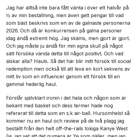
Jag har alltså inte bara fått vänta i över ett halvår på
½ av min beställning, men även gett pengar till vad
som bäst beskrivs som en av de galnaste personerna
2026. Och då är konkurrensen på galna personer
idag ändå extremt hög. Jag skäms, men gjort är gjort.
Och jag måste ju ändå för min egna skull på något
sätt försöka vända detta till något positivt. Och vad
älskar alla? Hauls. Så det här blir mitt försök till social
redemption men också till att leva en kort sekvens av
mitt liv som en influencer genom ett försök till en
gammal hederlig haul.
Förstår självklart ironin i det hela och någon som är
bekant med basket och dess termer hade nog
refererat till detta som en s.k air-ball. Hursomhelst så
kommer nu en haul och review på de två plagg jag
beställt från den helt off-the-rails tokiga Kanye West
(ja, jag vet att det numera är Ye som gäller, men jag