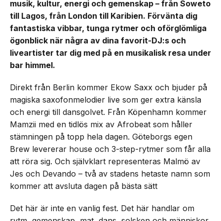
musik, kultur, energi och gemenskap – från Soweto
till Lagos, från London till Karibien. Förvänta dig
fantastiska vibbar, tunga rytmer och oförglömliga
ögonblick när några av dina favorit-DJ:s och
liveartister tar dig med på en musikalisk resa under
bar himmel.
Direkt från Berlin kommer Ekow Saxx och bjuder på
magiska saxofonmelodier live som ger extra känsla
och energi till dansgolvet. Från Köpenhamn kommer
Mamzii med en tidlös mix av Afrobeat som håller
stämningen på topp hela dagen. Göteborgs egen
Brew levererar house och 3-step-rytmer som får alla
att röra sig. Och självklart representeras Malmö av
Jes och Devando – två av stadens hetaste namn som
kommer att avsluta dagen på bästa sätt
Det här är inte en vanlig fest. Det här handlar om
rytm, gemenskap, mat, dans, solsken och människor