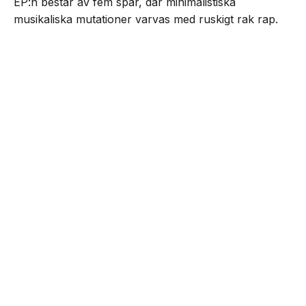
EP:n består av fem spår, där minimalistiska
musikaliska mutationer varvas med ruskigt rak rap.