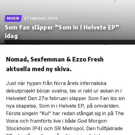
27 februari, 2013
MUSIK
Som Fan släpper ”Som In I Helvete EP”
Skip
idag
to
the
content
Nomad, Sexfemman & Ezzo Fresh
aktuella med ny skiva.
Just när hypen från förra årets infernaliska
debutprojekt börjar svalna, tas vi rakt ur askan in i
Helvetet! Den 27:e februari släpper Som Fan lös sin
nya skapelse, Som in i Helvete EP, på omvärlden.
Första singeln ”Kul” har redan stångat sig in på The
Voice och framförts live i både God Morgon
Stockholm (P4) och SR Metropol. Den fullfjädrade