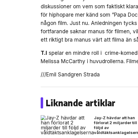
diskussioner om vem som faktiskt klara
för hiphopare mer känd som ”Papa Doc” i 
någon film. Just nu. Anledningen tycks
fortfarande saknar manus för filmen, vi
ett riktigt bra manus värt att filma än så
T.I
spelar en mindre roll i crime-komed
Melissa McCarthy i huvudrollerna. Filme
///Emil Sandgren Strada
Liknande artiklar
Jay-Z hävdar att han
förlorat 2 miljarder till
följd av
våldtäktsanklagelser