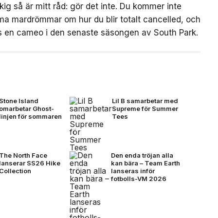
kig så är mitt råd: gör det inte. Du kommer inte
a mardrömmar om hur du blir totalt cancelled, och
ens en cameo i den senaste säsongen av South Park.
Stone Island
Lil B samarbetar med
omarbetar Ghost-
Supreme för Summer
linjen för sommaren
Tees
The North Face
Den enda tröjan alla
lanserar SS26 Hike
kan bära – Team Earth
Collection
lanseras inför
fotbolls-VM 2026