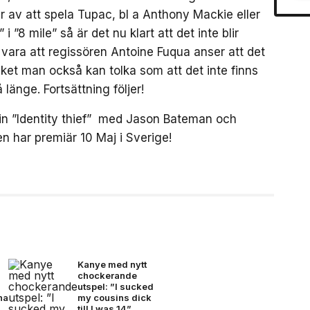
r av att spela Tupac, bl a Anthony Mackie eller
”8 mile” så är det nu klart att det inte blir
 vara att regissören Antoine Fuqua anser att det
lket man också kan tolka som att det inte finns
 länge. Fortsättning följer!
in ”Identity thief” med Jason Bateman och
n har premiär 10 Maj i Sverige!
Kanye med nytt
chockerande
utspel: ”I sucked
na
my cousins dick
till I was 14”