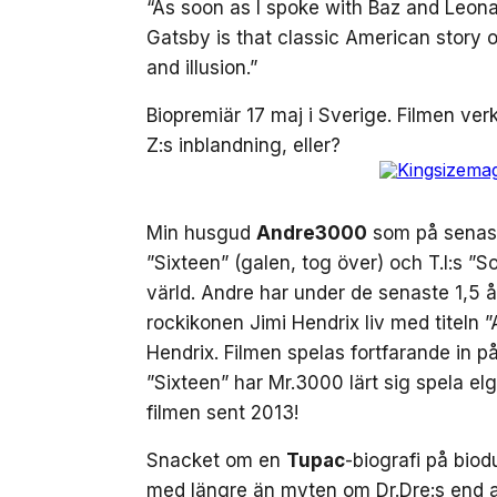
“As soon as I spoke with Baz and Leonar
Gatsby is that classic American story 
and illusion.”
Biopremiär 17 maj i Sverige. Filmen ve
Z:s inblandning, eller?
Min husgud
Andre3000
som på senast
”Sixteen” (galen, tog över) och T.I:s ”So
värld. Andre har under de senaste 1,5 å
rockikonen Jimi Hendrix liv med titeln ”
Hendrix. Filmen spelas fortfarande in 
”Sixteen” har Mr.3000 lärt sig spela el
filmen sent 2013!
Snacket om en
Tupac
-biografi på biod
med längre än myten om Dr.Dre:s end all