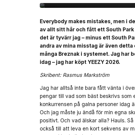
Everybody makes mistakes, men i dett
av allt sitt hår och fått ett South Par
det är tyvärr jag – minus ett South Pa
andra av mina misstag är även detta or
många Breznak i systemet. Jag har b
idag – jag har köpt YEEZY 2026.
Skribent: Rasmus Markström
Jag har alltså inte bara fått vänta i öv
pengar till vad som bäst beskrivs som
konkurrensen på galna personer idag ä
Och jag måste ju ändå för min egna skul
positivt. Och vad älskar alla? Hauls. Så 
också till att leva en kort sekvens av m