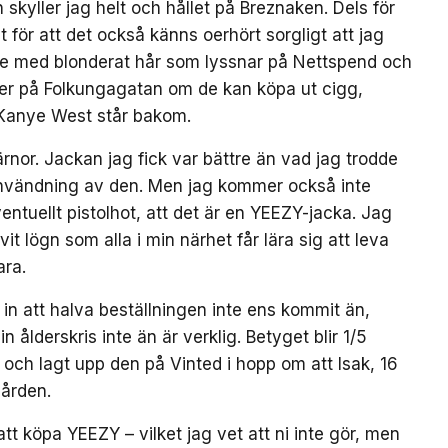
skyller jag helt och hållet på Breznaken. Dels för
lt för att det också känns oerhört sorgligt att jag
lle med blonderat hår som lyssnar på Nettspend och
er på Folkungagatan om de kan köpa ut cigg,
 Kanye West står bakom.
järnor. Jackan jag fick var bättre än vad jag trodde
å användning av den. Men jag kommer också inte
entuellt pistolhot, att det är en YEEZY-jacka. Jag
vit lögn som alla i min närhet får lära sig att leva
ara.
 in att halva beställningen inte ens kommit än,
n ålderskris inte än är verklig. Betyget blir 1/5
 och lagt upp den på Vinted i hopp om att Isak, 16
gården.
t köpa YEEZY – vilket jag vet att ni inte gör, men