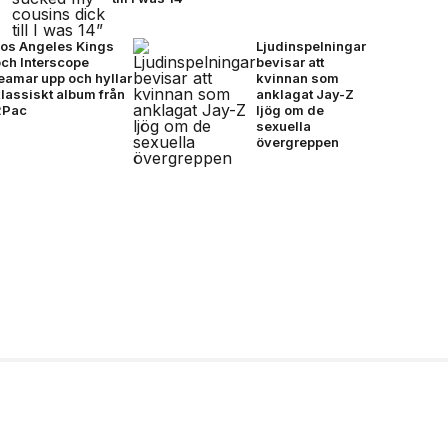
Los Angeles Kings
Ljudinspelningar
och Interscope
bevisar att
eamar upp och hyllar
kvinnan som
lassiskt album från
anklagat Jay-Z
2Pac
ljög om de
sexuella
övergreppen
EEZY