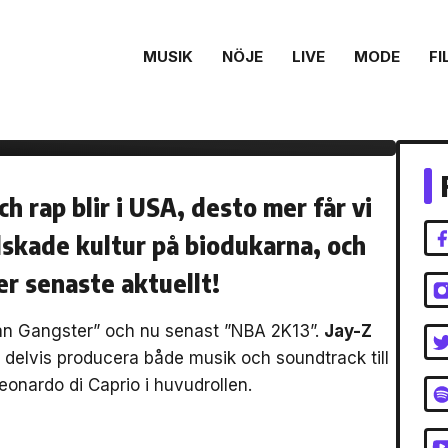
MUSIK
NÖJE
LIVE
MODE
FI
erna från
 rap blir i USA, desto mer får vi
älskade kultur på biodukarna, och
er senaste aktuellt!
can Gangster” och nu senast ”NBA 2K13”.
Jay-Z
 delvis producera både musik och soundtrack till
nardo di Caprio i huvudrollen.