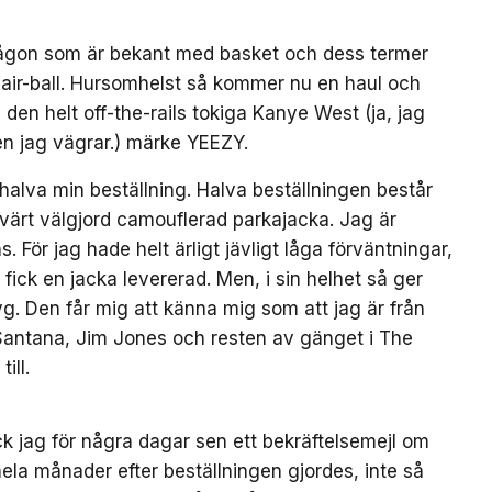
ch någon som är bekant med basket och dess termer
k air-ball. Hursomhelst så kommer nu en haul och
 den helt off-the-rails tokiga Kanye West (ja, jag
en jag vägrar.) märke YEEZY.
 halva min beställning. Halva beställningen består
svärt välgjord camouflerad parkajacka. Jag är
. För jag hade helt ärligt jävligt låga förväntningar,
 fick en jacka levererad. Men, i sin helhet så ger
yg. Den får mig att känna mig som att jag är från
antana, Jim Jones och resten av gänget i The
ill.
ck jag för några dagar sen ett bekräftelsemejl om
 hela månader efter beställningen gjordes, inte så