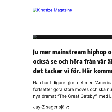
Skip
to
19 mars, 2013
NÖJE
the
Senaste hiphop-nyhet
content
Hollywood!
Ju mer mainstream hiphop och
också se och höra från vår 
det tackar vi för. Här komm
Han har tidigare gjort det med ”Ameri
f
ortsätter göra stora moves och ska nu
nya dramat ”The Great Gatsby” med Leo
Jay-Z säger själv: