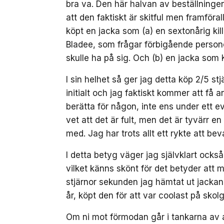
bra va. Den här halvan av beställningen 
att den faktiskt är skitful men framföral
köpt en jacka som (a) en sextonårig ki
Bladee, som frågar förbigående person
skulle ha på sig. Och (b) en jacka som
I sin helhet så ger jag detta köp 2/5 st
initialt och jag faktiskt kommer att f
berätta för någon, inte ens under ett ev
vet att det är fult, men det är tyvärr en 
med. Jag har trots allt ett rykte att bev
I detta betyg väger jag självklart också
vilket känns skönt för det betyder att mi
stjärnor sekunden jag hämtat ut jackan
år, köpt den för att var coolast på skol
Om ni mot förmodan går i tankarna av at