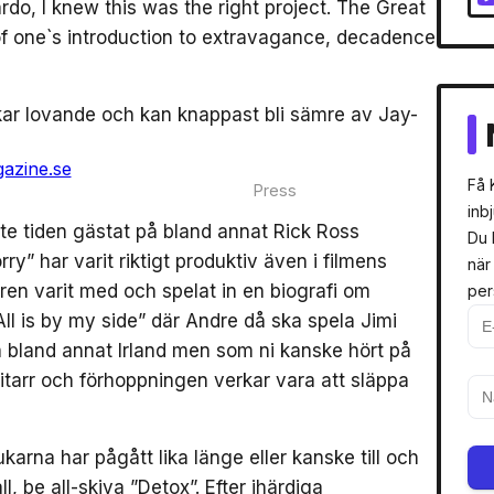
do, I knew this was the right project. The Great
of one`s introduction to extravagance, decadence
rkar lovande och kan knappast bli sämre av Jay-
Få 
Press
inb
e tiden gästat på bland annat Rick Ross
Du 
rry” har varit riktigt produktiv även i filmens
när
ren varit med och spelat in en biografi om
per
All is by my side” där Andre då ska spela Jimi
på bland annat Irland men som ni kanske hört på
gitarr och förhoppningen verkar vara att släppa
ukarna har pågått lika länge eller kanske till och
, be all-skiva ”Detox”. Efter ihärdiga