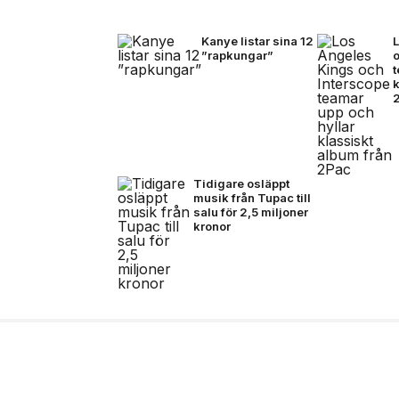
Kanye listar sina 12
”rapkungar”
t
k
Tidigare osläppt
musik från Tupac till
salu för 2,5 miljoner
kronor
27 jul, 2026
MODE
Rasmus recenserar Y