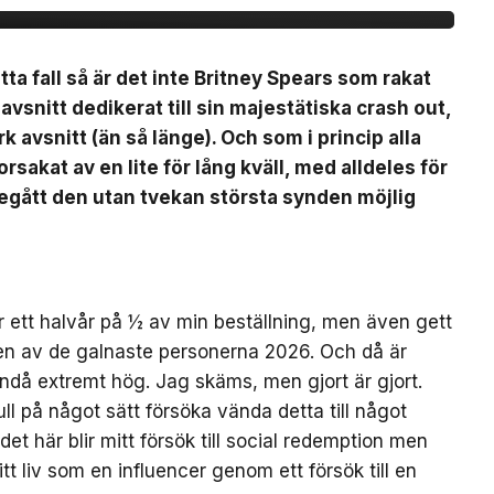
a fall så är det inte Britney Spears som rakat
k avsnitt dedikerat till sin majestätiska crash out,
rk avsnitt (än så länge). Och som i princip alla
sakat av en lite för lång kväll, med alldeles för
egått den utan tvekan största synden möjlig
er ett halvår på ½ av min beställning, men även gett
 en av de galnaste personerna 2026. Och då är
ndå extremt hög. Jag skäms, men gjort är gjort.
l på något sätt försöka vända detta till något
det här blir mitt försök till social redemption men
itt liv som en influencer genom ett försök till en