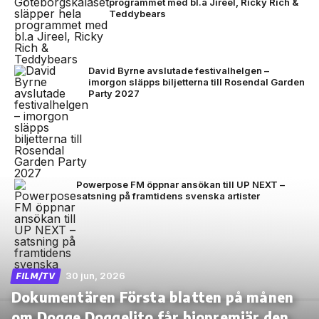
programmet med bl.a Jireel, Ricky Rich &
Teddybears
David Byrne avslutade festivalhelgen –
imorgon släpps biljetterna till Rosendal Garden
Party 2027
Powerpose FM öppnar ansökan till UP NEXT –
satsning på framtidens svenska artister
30 jun, 2026
FILM/TV
Dokumentären Första blatten på månen
om Dogge Doggelito får biopremiär den