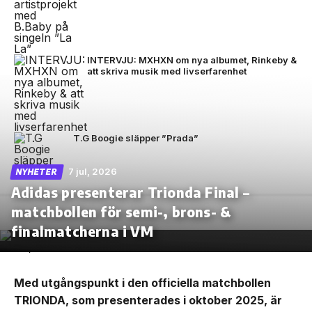
INTERVJU: MXHXN om nya albumet, Rinkeby &
att skriva musik med livserfarenhet
T.G Boogie släpper ”Prada”
7 jul, 2026
NYHETER
Adidas presenterar Trionda Final –
matchbollen för semi-, brons- &
finalmatcherna i VM
Med utgångspunkt i den officiella matchbollen
TRIONDA, som presenterades i oktober 2025, är