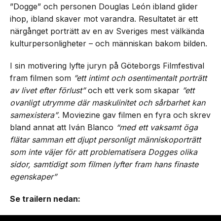
”Dogge” och personen Douglas León ibland glider
ihop, ibland skaver mot varandra. Resultatet är ett
närgånget porträtt av en av Sveriges mest välkända
kulturpersonligheter – och människan bakom bilden.
I sin motivering lyfte juryn på Göteborgs Filmfestival
fram filmen som
”ett intimt och osentimentalt porträtt
av livet efter förlust”
och ett verk som skapar
”ett
ovanligt utrymme där maskulinitet och sårbarhet kan
samexistera”
. Moviezine gav filmen en fyra och skrev
bland annat att Iván Blanco
“med ett vaksamt öga
flätar samman ett djupt personligt människoporträtt
som inte väjer för att problematisera Dogges olika
sidor, samtidigt som filmen lyfter fram hans finaste
egenskaper”
Se trailern nedan: