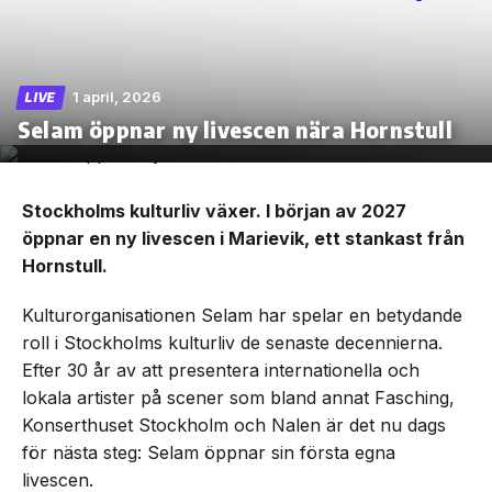
1 april, 2026
LIVE
Skip
Selam öppnar ny livescen nära Hornstull
to
the
content
Stockholms kulturliv växer. I början av 2027
öppnar en ny livescen i Marievik, ett stankast från
Hornstull.
Kulturorganisationen Selam har spelar en betydande
roll i Stockholms kulturliv de senaste decennierna.
Efter 30 år av att presentera internationella och
lokala artister på scener som bland annat Fasching,
Konserthuset Stockholm och Nalen är det nu dags
för nästa steg: Selam öppnar sin första egna
livescen.