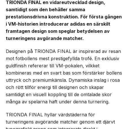
TRIONDA FINAL en vidareutvecklad design,
samtidigt som den behåller samma
prestationsdrivna konstruktion. För första gången
i VM-historien introducerar adidas en särskilt
framtagen design som speglar betydelsen av
turneringens avgörande matcher.
Designen på TRIONDA FINAL är inspirerad av resan
mot fotbollens mest prestigefyllda trofé. En exklusiv
guldfinish refererar till VM-pokalen, vilkket
kombineras med en svart bas som förstärker bollens
uttryck och premiumkänsla. Dynamiska inslag i rosa
och rött tillför energi till designen och skapar
samtidigt en visuell koppling till de omtalade skor
många av spelarna haft under denna turnering.
TRIONDA FINAL hyllar värdstäderna för
turneringens avgörande matcher genom ett djärvt
typografiskt grepp som integrerats direkt i