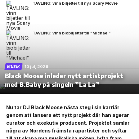
TÄVLING: vinn biljetter till nya Scary Movie
TÄVLING: vinn biobiljetter till ”Michael”
10 jul, 2026
MUSIK
Black Moose inleder nytt artistprojekt
med B.Baby på singeln ”La La”
Nu tar DJ Black Moose nästa steg i sin karriär
genom att lansera ett nytt projekt där han agerar
curator och exekutiv producent. Projektet samlar
några av Nordens främsta rapartister och syftar
till att skapa nya musikaliska möten, lyfta fram