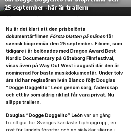
25 september -här är trailern
Nu är det klart att den prisbelönta
dokumentärfilmen
Första blatten på månen
får
svensk biopremiär den 25 september. Filmen, som
tidigare i år belönades med Dragon Award Best
Nordic Documentary på Göteborg Filmfestival,
visas även på Way Out West i augusti där den är
nominerad för bästa musikdokumentär. Under tolv
års tid har regissören Iván Blanco följt Douglas
”Dogge Doggelito” León genom sorg, faderskap
och ett liv som aldrig riktigt får vara privat. Nu
släpps trailern.
Douglas ”Dogge Doggelito” León
var en gång
frontfigur för Sveriges kändaste hiphopgrupp, en
röst för landets förorter och en självklar stjärna i