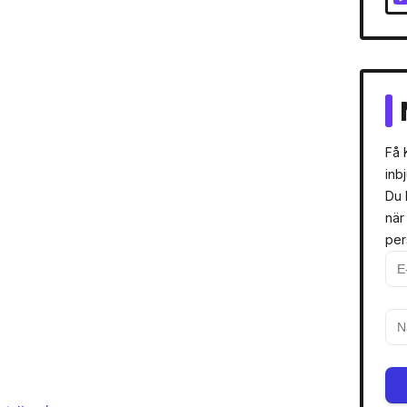
Få 
inb
Du 
när
per