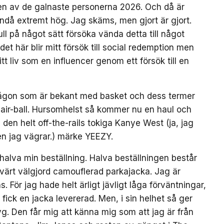
 en av de galnaste personerna 2026. Och då är
ndå extremt hög. Jag skäms, men gjort är gjort.
l på något sätt försöka vända detta till något
det här blir mitt försök till social redemption men
itt liv som en influencer genom ett försök till en
ch någon som är bekant med basket och dess termer
k air-ball. Hursomhelst så kommer nu en haul och
 den helt off-the-rails tokiga Kanye West (ja, jag
en jag vägrar.) märke YEEZY.
 halva min beställning. Halva beställningen består
svärt välgjord camouflerad parkajacka. Jag är
. För jag hade helt ärligt jävligt låga förväntningar,
 fick en jacka levererad. Men, i sin helhet så ger
yg. Den får mig att känna mig som att jag är från