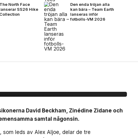
The North Face
Den enda tröjan alla
lanserar SS26 Hike
kan bära – Team Earth
Collection
lanseras inför
fotbolls-VM 2026
idane möts för första
mtal
lsikonerna David Beckham, Zinédine Zidane och
a gemensamma samtal någonsin.
 som leds av Alex Aljoe, delar de tre