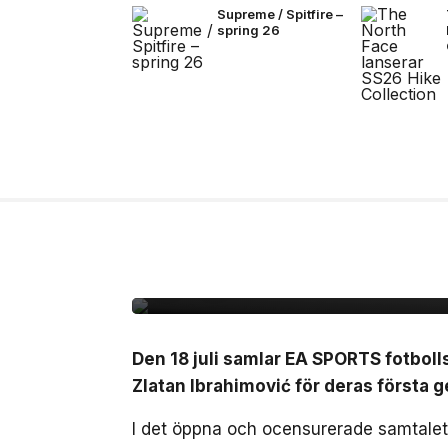
Supreme / Spitfire –
spring 26
14 jul, 2026
NYHETER
Zlatan, Beckham och Z
gången i ett unikt sa
Den 18 juli samlar EA SPORTS fotbol
Zlatan Ibrahimović för deras först
I det öppna och ocensurerade samtalet,