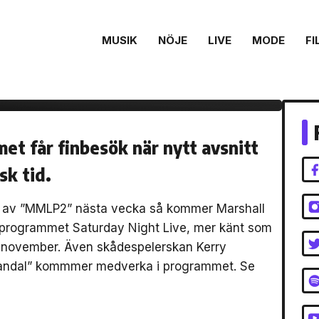
MUSIK
NÖJE
LIVE
MODE
FI
d Eminem & Kerry
t får finbesök när nytt avsnitt
sk tid.
 av ”MMLP2” nästa vecka så kommer Marshall
rprogrammet Saturday Night Live, mer känt som
:a november. Även skådespelerskan Kerry
candal” kommmer medverka i programmet. Se