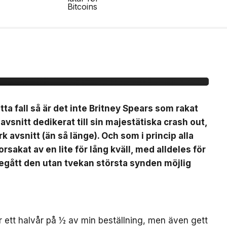
EEZY
a fall så är det inte Britney Spears som rakat
k avsnitt dedikerat till sin majestätiska crash out,
rk avsnitt (än så länge). Och som i princip alla
sakat av en lite för lång kväll, med alldeles för
egått den utan tvekan största synden möjlig
er ett halvår på ½ av min beställning, men även gett