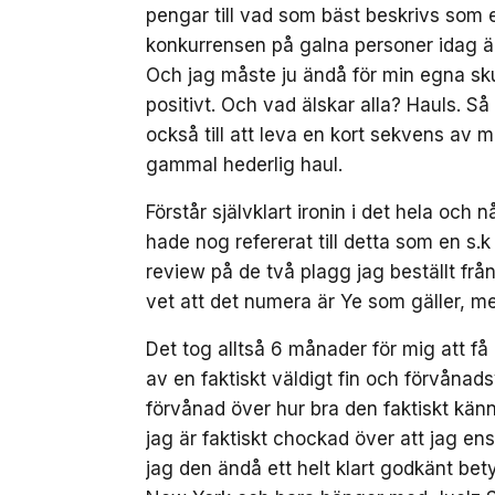
pengar till vad som bäst beskrivs som
konkurrensen på galna personer idag ä
Och jag måste ju ändå för min egna skul
positivt. Och vad älskar alla? Hauls. Så 
också till att leva en kort sekvens av m
gammal hederlig haul.
Förstår självklart ironin i det hela o
hade nog refererat till detta som en s.
review på de två plagg jag beställt från
vet att det numera är Ye som gäller, m
Det tog alltså 6 månader för mig att få
av en faktiskt väldigt fin och förvånad
förvånad över hur bra den faktiskt känns
jag är faktiskt chockad över att jag ens
jag den ändå ett helt klart godkänt bet