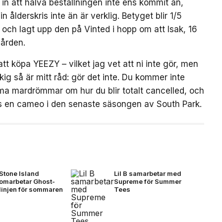
 in att halva beställningen inte ens kommit än,
n ålderskris inte än är verklig. Betyget blir 1/5
 och lagt upp den på Vinted i hopp om att Isak, 16
gården.
t köpa YEEZY – vilket jag vet att ni inte gör, men
kig så är mitt råd: gör det inte. Du kommer inte
a mardrömmar om hur du blir totalt cancelled, och
ens en cameo i den senaste säsongen av South Park.
Stone Island
Lil B samarbetar med
omarbetar Ghost-
Supreme för Summer
linjen för sommaren
Tees