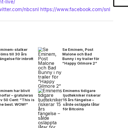
t-live/
twitter.com/nbcsnl
https://www.facebook.com/snl
Eminem-stalker
Se Eminem, Post
öms till 30 års
Malone och Bad
ängelse för inbrott
Bunny i ny trailer för
”Happy Gilmore 2”
minem har blivit
Eminems tidigare
orfar – gratuleras
ljudtekniker riskerar
v 50 Cent: ”This is
15 års fängelse –
the best. WOW!”
sålde osläppta låtar
för Bitcoins