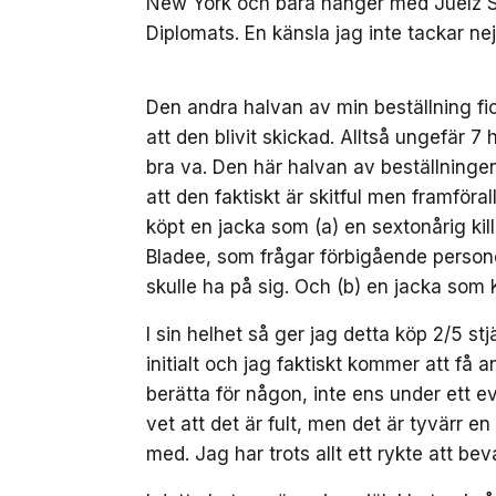
New York och bara hänger med Juelz S
Diplomats. En känsla jag inte tackar nej t
Den andra halvan av min beställning fi
att den blivit skickad. Alltså ungefär 7
bra va. Den här halvan av beställningen 
att den faktiskt är skitful men framföral
köpt en jacka som (a) en sextonårig ki
Bladee, som frågar förbigående person
skulle ha på sig. Och (b) en jacka som
I sin helhet så ger jag detta köp 2/5 st
initialt och jag faktiskt kommer att f
berätta för någon, inte ens under ett ev
vet att det är fult, men det är tyvärr en 
med. Jag har trots allt ett rykte att bev