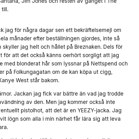
antana, Jim Jones och resten av gänget i The
ill.
ck jag för några dagar sen ett bekräftelsemejl om
 hela månader efter beställningen gjordes, inte så
skyller jag helt och hållet på Breznaken. Dels för
lt för att det också känns oerhört sorgligt att jag
lle med blonderat hår som lyssnar på Nettspend och
er på Folkungagatan om de kan köpa ut cigg,
 Kanye West står bakom.
järnor. Jackan jag fick var bättre än vad jag trodde
å användning av den. Men jag kommer också inte
entuellt pistolhot, att det är en YEEZY-jacka. Jag
vit lögn som alla i min närhet får lära sig att leva
ara.