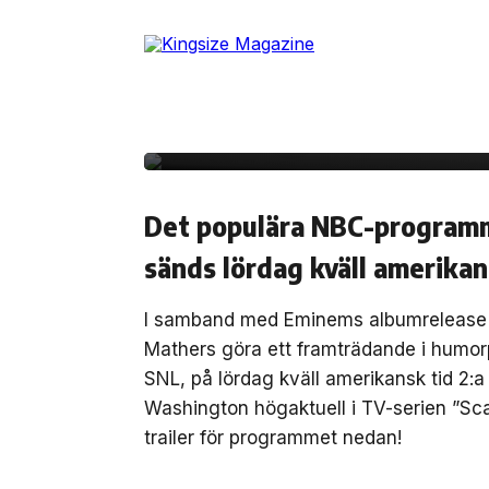
Skip
to
1 november, 2013
NÖJE
the
Kolla SNL-trailer me
content
Washington
Det populära NBC-programme
sänds lördag kväll amerikan
I samband med Eminems albumrelease
Mathers göra ett framträdande i humo
SNL, på lördag kväll amerikansk tid 2
Washington högaktuell i TV-serien ”S
trailer för programmet nedan!