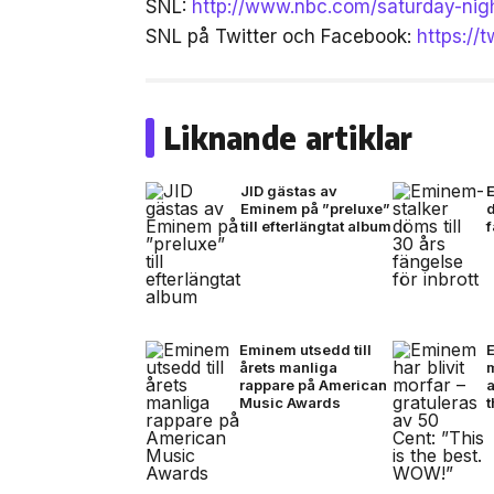
SNL:
http://www.nbc.com/saturday-nigh
SNL på Twitter och Facebook:
https://
Liknande artiklar
JID gästas av
Eminem på ”preluxe”
d
till efterlängtat album
f
Eminem utsedd till
E
årets manliga
m
rappare på American
a
Music Awards