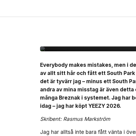
27 jul, 2026
MODE
Rasmus recenserar Y
Everybody makes mistakes, men i dett
av allt sitt hår och fått ett South Par
det är tyvärr jag – minus ett South Pa
andra av mina misstag är även detta or
många Breznak i systemet. Jag har b
idag – jag har köpt YEEZY 2026.
Skribent: Rasmus Markström
Jag har alltså inte bara fått vänta i öv