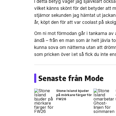
I detta betyg väger jag självklart också
vilket känns skönt för det betyder att mi
stjärnor sekunden jag hämtat ut jackan
år, köpt den för att var coolast på skol
Om ni mot förmodan går i tankarna av at
ändå – från en man som är helt jävla to
kunna sova om nätterna utan att drömm
som pricken över i:et så fick du inte 
Senaste från Mode
Stone Island bjuder
på mörkare färger för
FW26