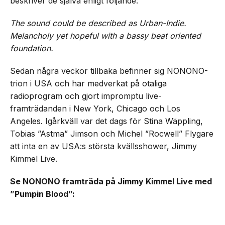
beskriver de själva enligt följande:
The sound could be described as Urban-Indie.
Melancholy yet hopeful with a bassy beat oriented
foundation.
Sedan några veckor tillbaka befinner sig NONONO-
trion i USA och har medverkat på otaliga
radioprogram och gjort impromptu live-
framträdanden i New York, Chicago och Los
Angeles. Igårkväll var det dags för Stina Wäppling,
Tobias ”Astma” Jimson och Michel ”Rocwell” Flygare
att inta en av USA:s största kvällsshower, Jimmy
Kimmel Live.
Se NONONO framträda på Jimmy Kimmel Live med
”Pumpin Blood”: