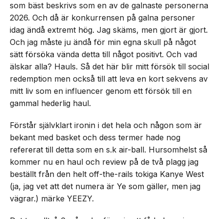
som bäst beskrivs som en av de galnaste personerna
2026. Och då är konkurrensen på galna personer
idag ändå extremt hög. Jag skäms, men gjort är gjort.
Och jag måste ju ändå för min egna skull på något
sätt försöka vända detta till något positivt. Och vad
älskar alla? Hauls. Så det här blir mitt försök till social
redemption men också till att leva en kort sekvens av
mitt liv som en influencer genom ett försök till en
gammal hederlig haul.
Förstår självklart ironin i det hela och någon som är
bekant med basket och dess termer hade nog
refererat till detta som en s.k air-ball. Hursomhelst så
kommer nu en haul och review på de två plagg jag
beställt från den helt off-the-rails tokiga Kanye West
(ja, jag vet att det numera är Ye som gäller, men jag
vägrar.) märke YEEZY.