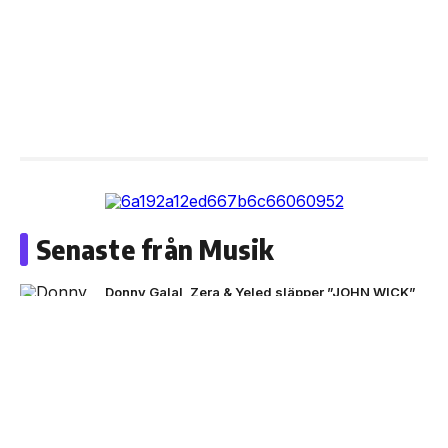
Senaste från Musik
Donny Galal, Zera & Yeled släpper ”JOHN WICK”
NEXT UP
Black Moose inleder nytt
artistprojekt med B.Baby på
singeln ”La La”
ADAAM & Z.E släpper ”MAMA OUT THE HOOD”