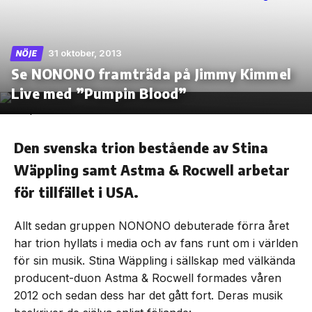
31 oktober, 2013
NÖJE
Se NONONO framträda på Jimmy Kimmel
Skip
to
Live med ”Pumpin Blood”
the
content
Den svenska trion bestående av Stina
Wäppling samt Astma & Rocwell arbetar
för tillfället i USA.
Allt sedan gruppen NONONO debuterade förra året
har trion hyllats i media och av fans runt om i världen
för sin musik. Stina Wäppling i sällskap med välkända
producent-duon Astma & Rocwell formades våren
2012 och sedan dess har det gått fort. Deras musik