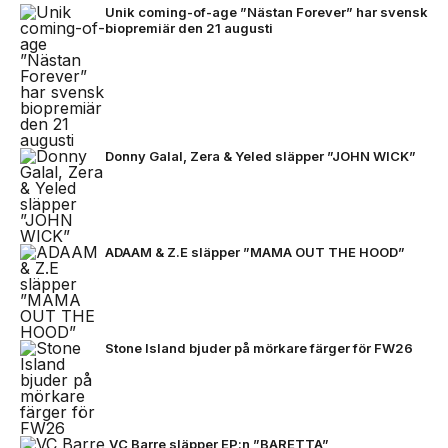
Unik coming-of-age ”Nästan Forever” har svensk
biopremiär den 21 augusti
Donny Galal, Zera & Yeled släpper ”JOHN WICK”
ADAAM & Z.E släpper ”MAMA OUT THE HOOD”
Stone Island bjuder på mörkare färger för FW26
VC Barre släpper EP:n ”BARETTA”