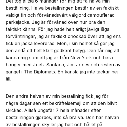
Det tog alltså 6 månader för mig att få halva min
beställning. Halva beställningen består av en faktiskt
väldigt fin och förvånadsvärt välgjord camouflerad
parkajacka. Jag är förvånad över hur bra den
faktiskt känns. För jag hade helt ärligt jävligt låga
förväntningar, jag är faktiskt chockad över att jag ens
fick en jacka levererad. Men, i sin helhet så ger jag
den ändå ett helt klart godkänt betyg. Den får mig att
känna mig som att jag är från New York och bara
hänger med Juelz Santana, Jim Jones och resten av
gänget i The Diplomats. En känsla jag inte tackar nej
till.
Den andra halvan av min beställning fick jag för
några dagar sen ett bekräftelsemejl om att den blivit
skickad. Alltså ungefär 7 hela månader efter
beställningen gjordes, inte så bra va. Den här halvan
av beställningen skyller jag helt och hållet på