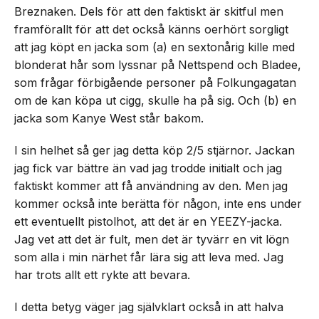
Breznaken. Dels för att den faktiskt är skitful men
framförallt för att det också känns oerhört sorgligt
att jag köpt en jacka som (a) en sextonårig kille med
blonderat hår som lyssnar på Nettspend och Bladee,
som frågar förbigående personer på Folkungagatan
om de kan köpa ut cigg, skulle ha på sig. Och (b) en
jacka som Kanye West står bakom.
I sin helhet så ger jag detta köp 2/5 stjärnor. Jackan
jag fick var bättre än vad jag trodde initialt och jag
faktiskt kommer att få användning av den. Men jag
kommer också inte berätta för någon, inte ens under
ett eventuellt pistolhot, att det är en YEEZY-jacka.
Jag vet att det är fult, men det är tyvärr en vit lögn
som alla i min närhet får lära sig att leva med. Jag
har trots allt ett rykte att bevara.
I detta betyg väger jag självklart också in att halva