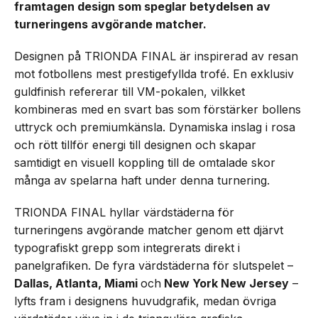
framtagen design som speglar betydelsen av
turneringens avgörande matcher.
Designen på TRIONDA FINAL är inspirerad av resan
mot fotbollens mest prestigefyllda trofé. En exklusiv
guldfinish refererar till VM-pokalen, vilkket
kombineras med en svart bas som förstärker bollens
uttryck och premiumkänsla. Dynamiska inslag i rosa
och rött tillför energi till designen och skapar
samtidigt en visuell koppling till de omtalade skor
många av spelarna haft under denna turnering.
TRIONDA FINAL hyllar värdstäderna för
turneringens avgörande matcher genom ett djärvt
typografiskt grepp som integrerats direkt i
panelgrafiken. De fyra värdstäderna för slutspelet –
Dallas, Atlanta, Miami
och
New York New Jersey
–
lyfts fram i designens huvudgrafik, medan övriga