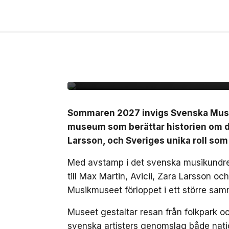
10 jul, 2026
NÖJE
Sverige får ett nytt 
det svenska musikun
Sommaren 2027 invigs Svenska Musikm
museum som berättar historien om de
Larsson, och Sveriges unika roll som
Med avstamp i det svenska musikundret
till Max Martin, Avicii, Zara Larsson o
Musikmuseet förloppet i ett större sam
Museet gestaltar resan från folkpark och
svenska artisters genomslag både nation