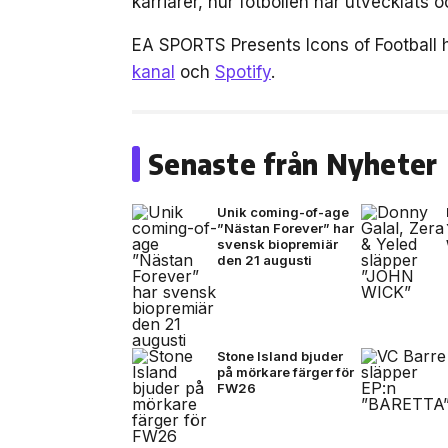
karriärer, hur fotbollen har utvecklats
EA SPORTS Presents Icons of Football 
kanal
och
Spotify
.
Senaste från Nyheter
Unik coming-of-age
”Nästan Forever” har
svensk biopremiär
den 21 augusti
Stone Island bjuder
på mörkare färger för
FW26