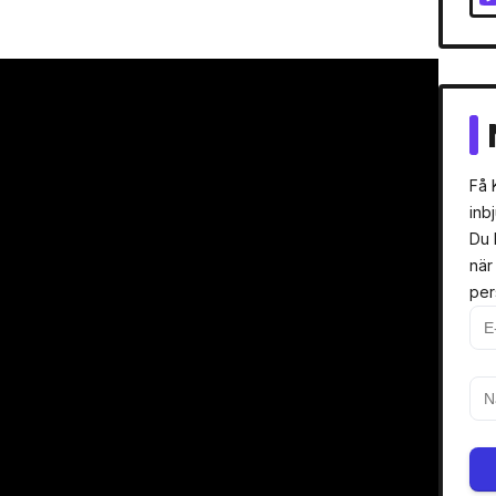
Få 
inb
Du 
när
per