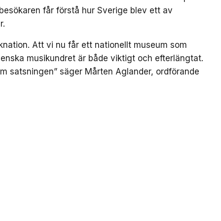
besökaren får förstå hur Sverige blev ett av
r.
nation. Att vi nu får ett nationellt museum som
enska musikundret är både viktigt och efterlängtat.
om satsningen” säger Mårten Aglander, ordförande
ionellt museum om det
Crates: DJ Large
P3 utser Tenstaplan
gästar ny Youtube-
till en av de mest
serie om
inflytelserika
producenter
platserna för svensk
musik