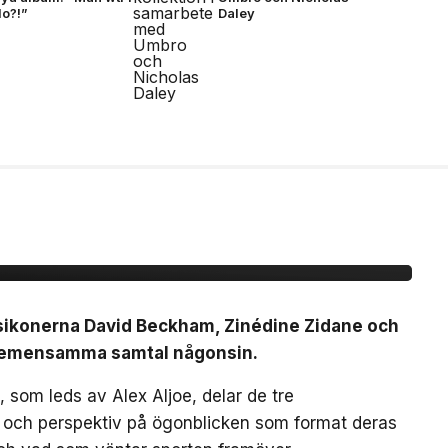
do?!”
Daley
idane möts för första
mtal
lsikonerna David Beckham, Zinédine Zidane och
a gemensamma samtal någonsin.
 som leds av Alex Aljoe, delar de tre
r och perspektiv på ögonblicken som format deras