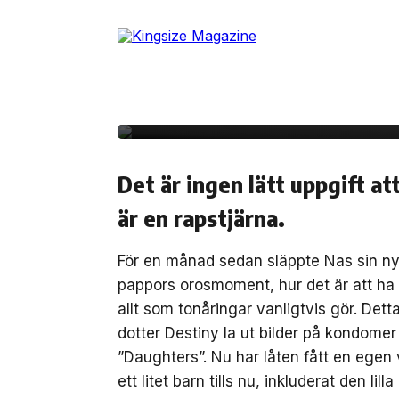
Skip
to
28 maj, 2012
MUSIK
the
Se Nas lilla prinsessa 
content
tonåring..
Det är ingen lätt uppgift a
är en rapstjärna.
För en månad sedan släppte Nas sin nya
pappors orosmoment, hur det är att ha 
allt som tonåringar vanligtvis gör. Det
dotter Destiny la ut bilder på kondomer
”Daughters”. Nu har låten fått en egen v
ett litet barn tills nu, inkluderat den l