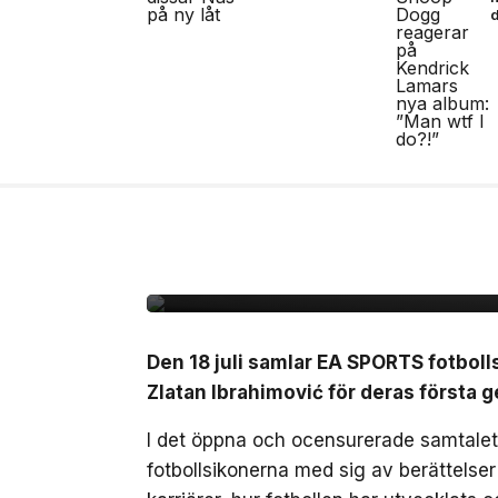
14 jul, 2026
NYHETER
Zlatan, Beckham och Z
gången i ett unikt sa
Den 18 juli samlar EA SPORTS fotbol
Zlatan Ibrahimović för deras först
I det öppna och ocensurerade samtalet,
fotbollsikonerna med sig av berättelse