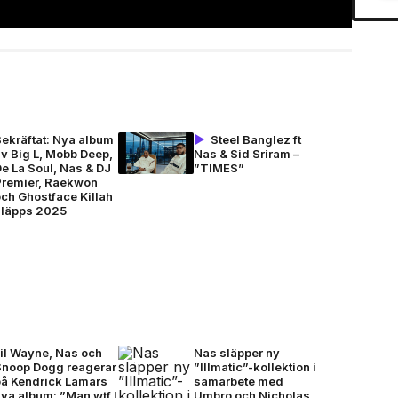
Bekräftat: Nya album
Steel Banglez ft
v Big L, Mobb Deep,
Nas & Sid Sriram –
e La Soul, Nas & DJ
”TIMES”
Premier, Raekwon
ch Ghostface Killah
släpps 2025
Lil Wayne, Nas och
Nas släpper ny
Snoop Dogg reagerar
”Illmatic”-kollektion i
på Kendrick Lamars
samarbete med
ya album: ”Man wtf I
Umbro och Nicholas