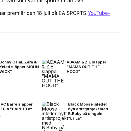
 och vad som väntar sporten framöver.
har premiär den 18 juli på EA SPORTS
YouTube-
Donny Galal, Zera &
ADAAM & Z.E släpper
Yeled släpper ”JOHN
”MAMA OUT THE
WICK”
HOOD”
VC Barre släpper
Black Moose inleder
EP:n ”BARETTA”
nytt artistprojekt med
B.Baby på singeln
”La La”