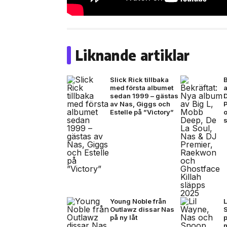
Liknande artiklar
Slick Rick tillbaka
med första albumet
a
sedan 1999 – gästas
D
av Nas, Giggs och
Estelle på ”Victory”
o
Young Noble från
Outlawz dissar Nas
på ny låt
n