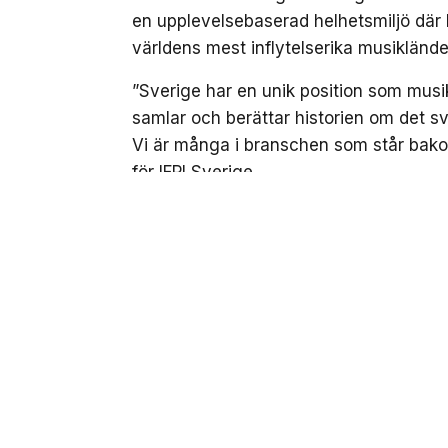
en upplevelsebaserad helhetsmiljö där 
världens mest inflytelserika musiklände
”Sverige har en unik position som musik
samlar och berättar historien om det sv
Vi är många i branschen som står bak
för IFPI Sverige.
NEXT UP
Sverige får ett nytt nat
svenska musikundret
Senaste från Nöje
Sveriges bästa
burgare & VM-
vinnande pommes
samlas på
Södermalm på
nationaldagen