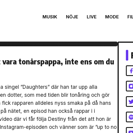
MUSIK
NÖJE
LIVE
MODE
FI
växa upp till en
tt vara tonårspappa, inte ens om du
 singel ”Daughters” där han tar upp alla
en dotter, som med tiden blir tonåring och gör
ta fick rapparen alldeles nyss smaka på då hans
 på nätet, en episod han också rappar i i
ideo där vi får följa Destiny från det att hon är
illa Instagram-episoden och vänner som är ”up to no