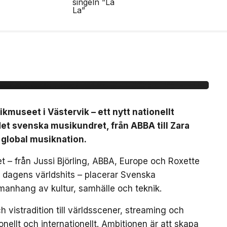
nationellt museum om
dret
useet i Västervik – ett nytt nationellt
t svenska musikundret, från ABBA till Zara
 global musiknation.
 – från Jussi Björling, ABBA, Europe och Roxette
ch dagens världshits – placerar Svenska
manhang av kultur, samhälle och teknik.
 vistradition till världsscener, streaming och
ellt och internationellt. Ambitionen är att skapa