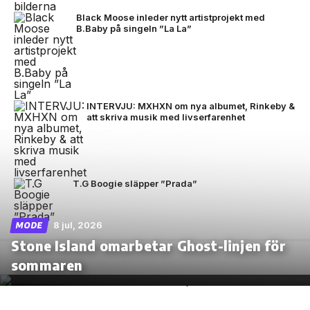
Black Moose inleder nytt artistprojekt med
B.Baby på singeln ”La La”
INTERVJU: MXHXN om nya albumet, Rinkeby &
att skriva musik med livserfarenhet
T.G Boogie släpper ”Prada”
8 jul, 2026
MODE
Stone Island omarbetar Ghost-linjen för
sommaren