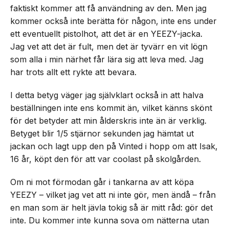
faktiskt kommer att få användning av den. Men jag
kommer också inte berätta för någon, inte ens under
ett eventuellt pistolhot, att det är en YEEZY-jacka.
Jag vet att det är fult, men det är tyvärr en vit lögn
som alla i min närhet får lära sig att leva med. Jag
har trots allt ett rykte att bevara.
I detta betyg väger jag självklart också in att halva
beställningen inte ens kommit än, vilket känns skönt
för det betyder att min ålderskris inte än är verklig.
Betyget blir 1/5 stjärnor sekunden jag hämtat ut
jackan och lagt upp den på Vinted i hopp om att Isak,
16 år, köpt den för att var coolast på skolgården.
Om ni mot förmodan går i tankarna av att köpa
YEEZY – vilket jag vet att ni inte gör, men ändå – från
en man som är helt jävla tokig så är mitt råd: gör det
inte. Du kommer inte kunna sova om nätterna utan