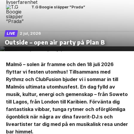
T.G Boogie släpper ”Prada”
2 jul, 2026
LIVE
Outside – open air party på Plan B
Malmö – solen är framme och den 18 juli 2026
flyttar vi festen utomhus! Tillsammans med
Rythmz och ClubFusion bjuder vi i sommar in till
Malmös ultimata utomhusfest. En dag fylld av
musik, kultur, energi och gemenskap – från Soweto
till Lagos, från London till Karibien. Förvänta dig
fantastiska vibbar, tunga rytmer och oförglömliga
ögonblick när några av dina favorit-DJ:s och
liveartister tar dig med på en musikalisk resa under
bar himmel.