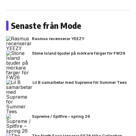
Senaste från Mode
Rasmus recenserar YEEZY
Stone Island bjuder på mörkare färger för FW26
Lil B samarbetar med Supreme för Summer Tees
Supreme / Spitfire – spring 26
The North Face lanserar SS26 Hike Collection