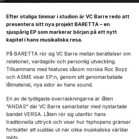
Efter otaliga timmar i studion är VC Barre redo att
presentera sitt nya projekt BARETTA – en
sjuspårig EP som markerar början på ett nytt
kapitel i hans musikaliska resa.
På BARETTA rör sig VC Barre mellan berättelser om
relationer, vardagsliv och personlig utveckling.
Tillsammans med features såsom norska Roc Boyz
och ASME visar EP:n, genom sitt genomarbetade
låtmaterial, nya sidor av hans sound.
En av de tydligaste överraskningarna är låten
”ANDAS” där VC Barre samarbetar med nystartade
bandet VERSA. Låten rör sig utanför hans
traditionella uttryck och visar hur hiphopens gränser
fortsätter att suddas ut när olika musikaliska världar
möts.