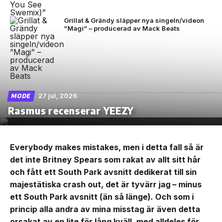
Grillat & Grändy släpper nya singeln/videon
”Magi” – producerad av Mack Beats
27 jul, 2026
MODE
Rasmus recenserar YEEZY
Everybody makes mistakes, men i detta fall så är
det inte Britney Spears som rakat av allt sitt hår
och fått ett South Park avsnitt dedikerat till sin
majestätiska crash out, det är tyvärr jag – minus
ett South Park avsnitt (än så länge). Och som i
princip alla andra av mina misstag är även detta
orsakat av en lite för lång kväll, med alldeles för