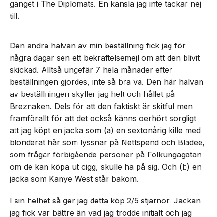
gänget i The Diplomats. En känsla jag inte tackar nej
till.
Den andra halvan av min beställning fick jag för
några dagar sen ett bekräftelsemejl om att den blivit
skickad. Alltså ungefär 7 hela månader efter
beställningen gjordes, inte så bra va. Den här halvan
av beställningen skyller jag helt och hållet på
Breznaken. Dels för att den faktiskt är skitful men
framförallt för att det också känns oerhört sorgligt
att jag köpt en jacka som (a) en sextonårig kille med
blonderat hår som lyssnar på Nettspend och Bladee,
som frågar förbigående personer på Folkungagatan
om de kan köpa ut cigg, skulle ha på sig. Och (b) en
jacka som Kanye West står bakom.
I sin helhet så ger jag detta köp 2/5 stjärnor. Jackan
jag fick var bättre än vad jag trodde initialt och jag