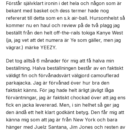
Förstår självklart ironin i det hela och någon som är
bekant med basket och dess termer hade nog
refererat till detta som en s.k air-ball. Hursomhelst så
kommer nu en haul och review på de två plagg jag
beställt från den helt off-the-rails tokiga Kanye West
(ja, jag vet att det numera är Ye som gäller, men jag
vägrar.) märke YEEZY.
Det tog alltså 6 månader för mig att få halva min
beställning. Halva beställningen består av en faktiskt
väldigt fin och förvånadsvärt välgjord camouflerad
parkajacka. Jag är förvånad över hur bra den
faktiskt känns. För jag hade helt ärligt jävligt låga
förväntningar, jag är faktiskt chockad över att jag ens
fick en jacka levererad. Men, i sin helhet så ger jag
den ändå ett helt klart godkänt betyg. Den får mig att
känna mig som att jag är från New York och bara
hänger med Juelz Santana, Jim Jones och resten av