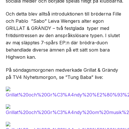
sociala medier och började spelas flitigt på klubbarna.
Och detta blev alltså introduktionen till bröderna Fille
och Pablo ”Sabo” Leiva Wengers alter egon
GRILLAT & GRÄNDY – två festglada typer med
fritidsintressen av den anspråkslösare typen. I slutet
av maj släpptes 7-spårs EP:n där brödra-duon
behandlade diverse ämnen på ett sätt som bara
Highwon kan.
På söndagsmorgonen medverkade Grillat & Grändy
på TV4 Nyhetsmorgon, se ”Tung Baba” live: