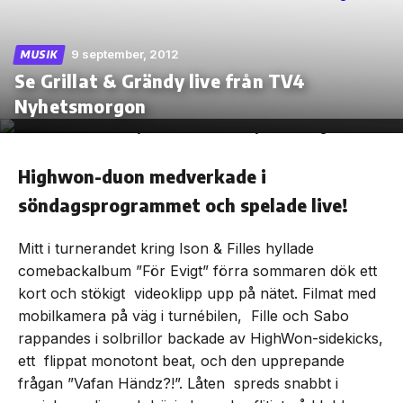
9 september, 2012
MUSIK
Se Grillat & Grändy live från TV4
Skip
Nyhetsmorgon
to
the
content
Highwon-duon medverkade i
söndagsprogrammet och spelade live!
Mitt i turnerandet kring Ison & Filles hyllade
comebackalbum ”För Evigt” förra sommaren dök ett
kort och stökigt videoklipp upp på nätet. Filmat med
mobilkamera på väg i turnébilen, Fille och Sabo
rappandes i solbrillor backade av HighWon-sidekicks,
ett flippat monotont beat, och den upprepande
frågan ”Vafan Händz?!”. Låten spreds snabbt i