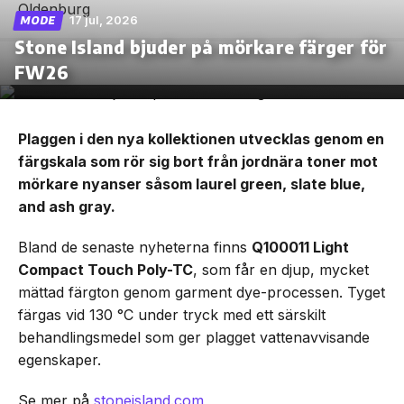
17 jul, 2026
MODE
Stone Island bjuder på mörkare färger för
FW26
Plaggen i den nya kollektionen utvecklas genom en
färgskala som rör sig bort från jordnära toner mot
mörkare nyanser såsom laurel green, slate blue,
and ash gray.
Bland de senaste nyheterna finns
Q100011 Light
Compact Touch Poly-TC
, som får en djup, mycket
mättad färgton genom garment dye-processen. Tyget
färgas vid 130 °C under tryck med ett särskilt
behandlingsmedel som ger plagget vattenavvisande
egenskaper.
Se mer på
stoneisland.com