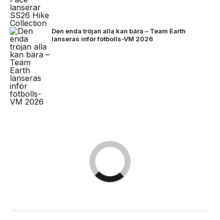
Den enda tröjan alla kan bära – Team Earth
lanseras inför fotbolls-VM 2026
14 jul, 2026
NYHETER
Zlatan, Beckham och Zidane möts för
första gången i ett unikt samtal
Den 18 juli samlar EA SPORTS fotbollsikonerna
David Beckham, Zinédine Zidane och Zlatan
Ibrahimović för deras första gemensamma samtal
någonsin.