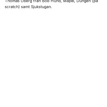
Thomas Öberg från Bob Hund, Mapei, Dungen (på
scratch) samt Sjukstugan.