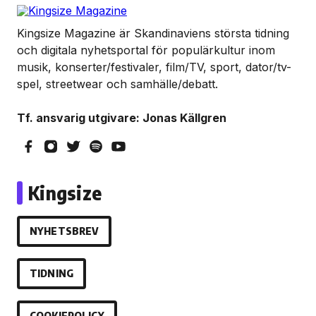
I det öppna och ocensurerade samtalet, som leds av
Alex Aljoe, delar de tre fotbollsikonerna med sig av
berättelser och perspektiv på ögonblicken som
format deras karriärer, hur fotbollen har utvecklats
och vad som väntar sporten framöver.
EA SPORTS Presents Icons of Football har premiär
den 18 juli på EA SPORTS
YouTube-kanal
och
Spotify
.
Senaste från Nyheter
Unik coming-of-age ”Nästan Forever” har svensk
biopremiär den 21 augusti
Donny Galal, Zera & Yeled släpper ”JOHN WICK”
ADAAM & Z.E släpper ”MAMA OUT THE HOOD”
Stone Island bjuder på mörkare färger för FW26
VC Barre släpper EP:n ”BARETTA”
Black Moose inleder nytt artistprojekt med B.Baby
på singeln ”La La”