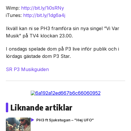
Wimp:
http://bit.ly/1i0sRNy
iTunes:
http://bit.ly/1dg6a4j
Ikväll kan ni se PH3 framföra sin nya singel ”Vi Var
Musik” på TV4 klockan 23.00.
I onsdags spelade dom på P3 live inför publik och i
lördags gästade dom P3 Star.
SR P3 Musikguiden
Liknande artiklar
PH3 ft Sjukstugan – ”Hej UFO”