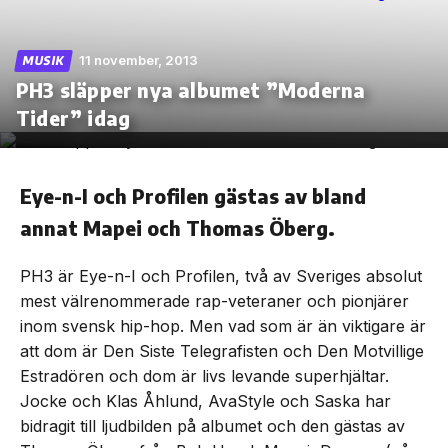
11 november, 2013
MUSIK
PH3 släpper nya albumet ”Moderna
Skip
Tider” idag
to
the
content
Eye-n-I och Profilen gästas av bland
annat Mapei och Thomas Öberg.
PH3 är Eye-n-I och Profilen, två av Sveriges absolut
mest välrenommerade rap-veteraner och pionjärer
inom svensk hip-hop. Men vad som är än viktigare är
att dom är Den Siste Telegrafisten och Den Motvillige
Estradören och dom är livs levande superhjältar.
Jocke och Klas Åhlund, AvaStyle och Saska har
bidragit till ljudbilden på albumet och den gästas av