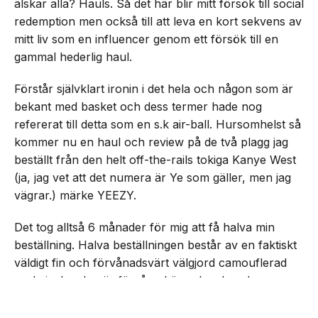
älskar alla? Hauls. Så det här blir mitt försök till social
redemption men också till att leva en kort sekvens av
mitt liv som en influencer genom ett försök till en
gammal hederlig haul.
Förstår självklart ironin i det hela och någon som är
bekant med basket och dess termer hade nog
refererat till detta som en s.k air-ball. Hursomhelst så
kommer nu en haul och review på de två plagg jag
beställt från den helt off-the-rails tokiga Kanye West
(ja, jag vet att det numera är Ye som gäller, men jag
vägrar.) märke YEEZY.
Det tog alltså 6 månader för mig att få halva min
beställning. Halva beställningen består av en faktiskt
väldigt fin och förvånadsvärt välgjord camouflerad
parkajacka. Jag är förvånad över hur bra den
faktiskt känns. För jag hade helt ärligt jävligt låga
NEXT UP
Rasmus recenserar YEEZY
förväntningar, jag är faktiskt chockad över att jag ens