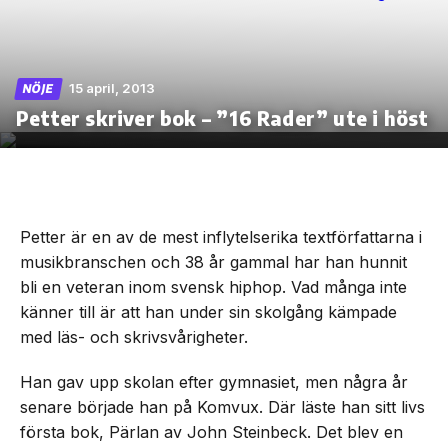
15 april, 2013
NÖJE
Skip
Petter skriver bok – ”16 Rader” ute i höst
to
the
content
Petter är en av de mest inflytelserika textförfattarna i
musikbranschen och 38 år gammal har han hunnit
bli en veteran inom svensk hiphop. Vad många inte
känner till är att han under sin skolgång kämpade
med läs- och skrivsvårigheter.
Han gav upp skolan efter gymnasiet, men några år
senare började han på Komvux. Där läste han sitt livs
första bok, Pärlan av John Steinbeck. Det blev en