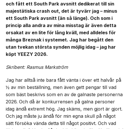
och fått ett South Park avsnitt dedikerat till sin
majestätiska crash out, det är tyvärr jag – minus
ett South Park avsnitt (än så länge). Och som i
princip alla andra av mina misstag är även detta
orsakat av en lite för lång kväll, med alldeles för
många Breznak i systemet. Jag har begått den
utan tvekan största synden möjlig idag – jag har
köpt YEEZY 2026.
Skribent: Rasmus Markström
Jag har alltså inte bara fått vänta i över ett halvår på
½ av min beställning, men även gett pengar till vad
som bäst beskrivs som en av de galnaste personerna
2026. Och då är konkurrensen på galna personer
idag ändå extremt hög. Jag skäms, men gjort är gjort.
Och jag måste ju ändå för min egna skull på något
sätt försöka vända detta till något positivt. Och vad