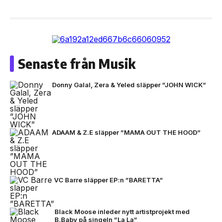
Senaste från Musik
Donny Galal, Zera & Yeled släpper ”JOHN WICK”
ADAAM & Z.E släpper ”MAMA OUT THE HOOD”
VC Barre släpper EP:n ”BARETTA”
Black Moose inleder nytt artistprojekt med
B.Baby på singeln ”La La”