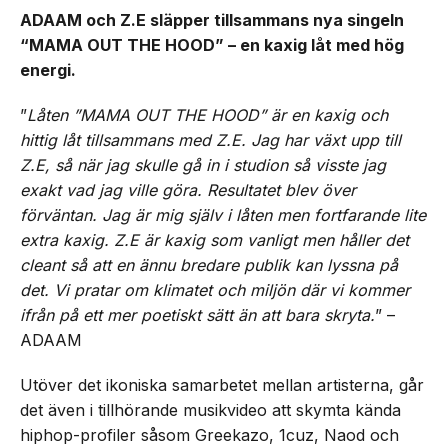
ADAAM och Z.E släpper tillsammans nya singeln
“MAMA OUT THE HOOD” – en kaxig låt med hög
energi.
”
Låten ”MAMA OUT THE HOOD” är en kaxig och
hittig låt tillsammans med Z.E. Jag har växt upp till
Z.E, så när jag skulle gå in i studion så visste jag
exakt vad jag ville göra. Resultatet blev över
förväntan. Jag är mig själv i låten men fortfarande lite
extra kaxig. Z.E är kaxig som vanligt men håller det
cleant så att en ännu bredare publik kan lyssna på
det. Vi pratar om klimatet och miljön där vi kommer
ifrån på ett mer poetiskt sätt än att bara skryta.
” –
ADAAM
Utöver det ikoniska samarbetet mellan artisterna, går
det även i tillhörande musikvideo att skymta kända
hiphop-profiler såsom Greekazo, 1cuz, Naod och