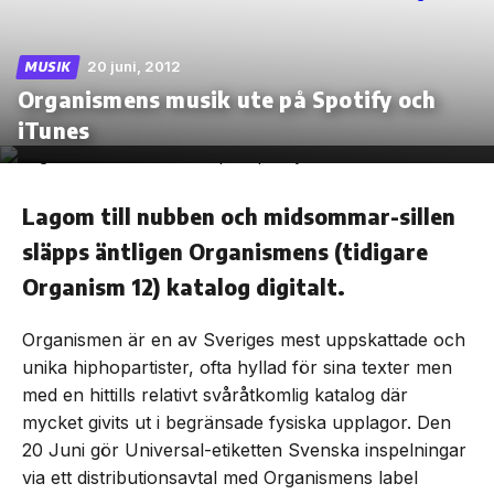
20 juni, 2012
MUSIK
Organismens musik ute på Spotify och
Skip
iTunes
to
the
content
Lagom till nubben och midsommar-sillen
släpps äntligen Organismens (tidigare
Organism 12) katalog digitalt.
Organismen är en av Sveriges mest uppskattade och
unika hiphopartister, ofta hyllad för sina texter men
med en hittills relativt svåråtkomlig katalog där
mycket givits ut i begränsade fysiska upplagor. Den
20 Juni gör Universal-etiketten Svenska inspelningar
via ett distributionsavtal med Organismens label