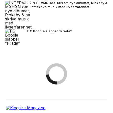
INTERVJU: MXHXN om nya albumet, Rinkeby &
att skriva musik med livserfarenhet
T.G Boogie släpper ”Prada”