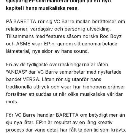
sjuspårig EP som markerar början på ett nytt
kapitel i hans musikaliska resa.
På BARETTA rör sig VC Barre mellan berättelser om
relationer, vardagsliv och personlig utveckling.
Tillsammans med features såsom norska Roc Boyz
och ASME visar EP:n, genom sitt genomarbetade
låtmaterial, nya sidor av hans sound.
En av de tydligaste överraskningarna är låten
”ANDAS” där VC Barre samarbetar med nystartade
bandet VERSA. Låten rör sig utanför hans
traditionella uttryck och visar hur hiphopens gränser
fortsätter att suddas ut när olika musikaliska världar
möts.
För VC Barre handlar BARETTA om betydligt mer än
sju nya låtar. EP:n är resultat av en lång kreativ
process där varje detalj har fått ta den tid som krävts.