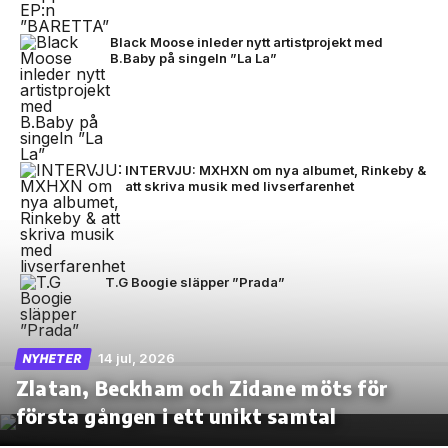
Black Moose inleder nytt artistprojekt med
B.Baby på singeln ”La La”
INTERVJU: MXHXN om nya albumet, Rinkeby &
att skriva musik med livserfarenhet
T.G Boogie släpper ”Prada”
14 jul, 2026
NYHETER
Zlatan, Beckham och Zidane möts för
första gången i ett unikt samtal