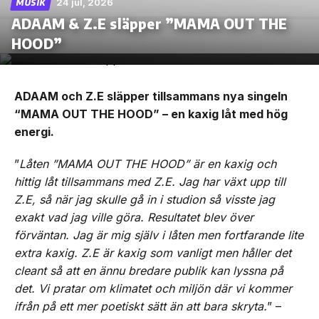
24 jul, 2026
MUSIK
ADAAM & Z.E släpper ”MAMA OUT THE
HOOD”
ADAAM och Z.E släpper tillsammans nya singeln
“MAMA OUT THE HOOD” – en kaxig låt med hög
energi.
”
Låten ”MAMA OUT THE HOOD” är en kaxig och
hittig låt tillsammans med Z.E. Jag har växt upp till
Z.E, så när jag skulle gå in i studion så visste jag
exakt vad jag ville göra. Resultatet blev över
förväntan. Jag är mig själv i låten men fortfarande lite
extra kaxig. Z.E är kaxig som vanligt men håller det
cleant så att en ännu bredare publik kan lyssna på
det. Vi pratar om klimatet och miljön där vi kommer
ifrån på ett mer poetiskt sätt än att bara skryta.
” –