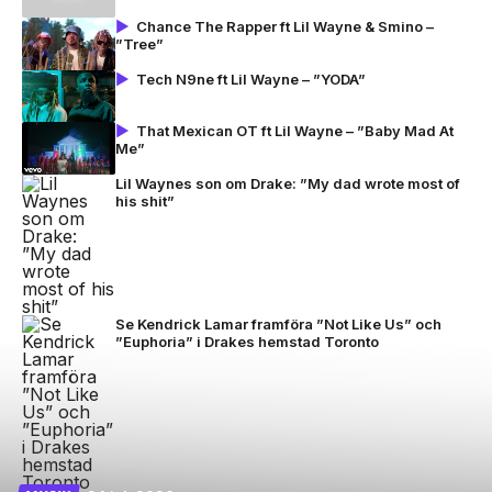
Chance The Rapper ft Lil Wayne & Smino –
”Tree”
Tech N9ne ft Lil Wayne – ”YODA”
That Mexican OT ft Lil Wayne – ”Baby Mad At
Me”
Lil Waynes son om Drake: ”My dad wrote most of
his shit”
Se Kendrick Lamar framföra ”Not Like Us” och
”Euphoria” i Drakes hemstad Toronto