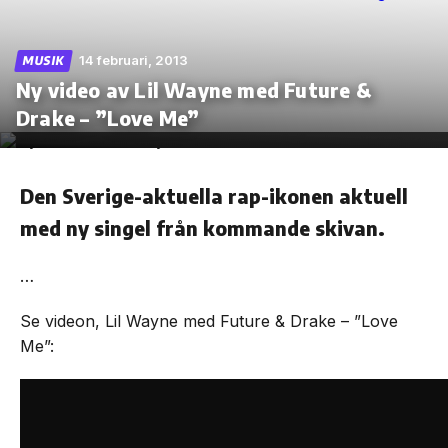
14 februari, 2013
MUSIK
Ny video av Lil Wayne med Future &
Skip
Drake – ”Love Me”
to
the
content
Den Sverige-aktuella rap-ikonen aktuell
med ny singel från kommande skivan.
…
Se videon, Lil Wayne med Future & Drake – ”Love
Me”: