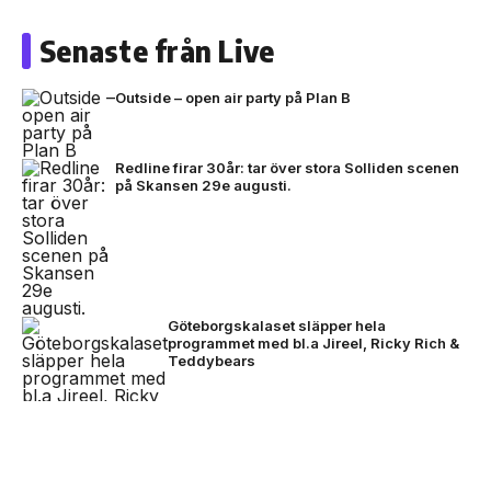
Senaste från Live
Outside – open air party på Plan B
Redline firar 30år: tar över stora Solliden scenen
på Skansen 29e augusti.
Göteborgskalaset släpper hela
programmet med bl.a Jireel, Ricky Rich &
Teddybears
NEXT UP
David Byrne avslutade festivalhelgen –
Nothing lanserar Club Nothing -
imorgon släpps biljetterna till Rosendal Garden
ansök om 10.000kr att starta
Party 2027