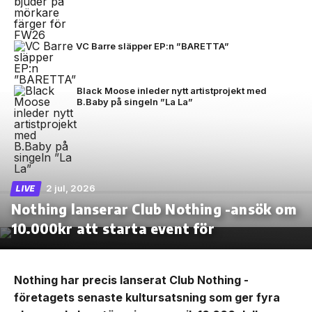
VC Barre släpper EP:n ”BARETTA”
Black Moose inleder nytt artistprojekt med
B.Baby på singeln ”La La”
2 jul, 2026
LIVE
Nothing lanserar Club Nothing -ansök om
10.000kr att starta event för
Nothing har precis lanserat Club Nothing -
företagets senaste kultursatsning som ger fyra