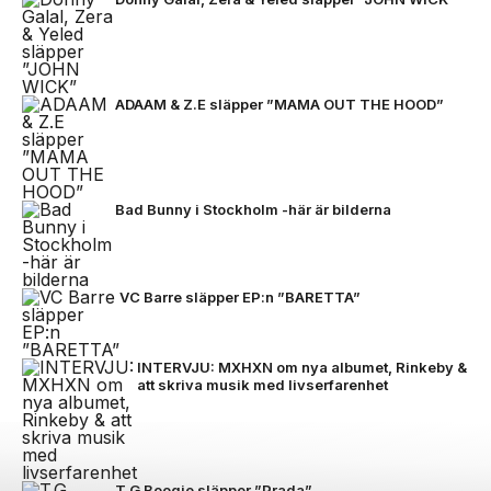
ADAAM & Z.E släpper ”MAMA OUT THE HOOD”
Bad Bunny i Stockholm -här är bilderna
VC Barre släpper EP:n ”BARETTA”
INTERVJU: MXHXN om nya albumet, Rinkeby &
att skriva musik med livserfarenhet
T.G Boogie släpper ”Prada”