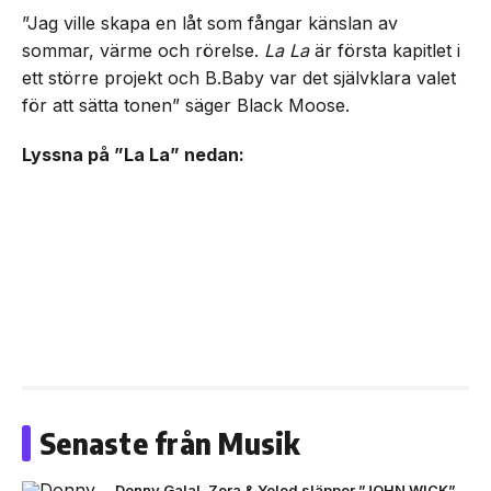
”Jag ville skapa en låt som fångar känslan av
sommar, värme och rörelse.
La La
är första kapitlet i
ett större projekt och B.Baby var det självklara valet
för att sätta tonen” säger Black Moose.
Lyssna på ”La La” nedan:
Senaste från Musik
Donny Galal, Zera & Yeled släpper ”JOHN WICK”