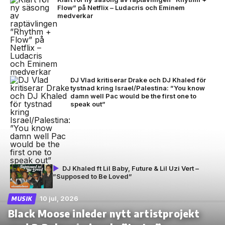
Flow” på Netflix – Ludacris och Eminem
medverkar
DJ Vlad kritiserar Drake och DJ Khaled för
tystnad kring Israel/Palestina: ”You know
damn well Pac would be the first one to
speak out”
DJ Khaled ft Lil Baby, Future & Lil Uzi Vert –
”Supposed to Be Loved”
10 jul, 2026
MUSIK
Black Moose inleder nytt artistprojekt