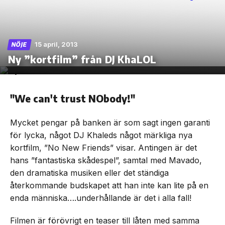
15 april, 2013
NÖJE
Skip
Ny ”kortfilm” från DJ KhaLOL
to
the
content
"We can't trust NObody!"
Mycket pengar på banken är som sagt ingen garanti
för lycka, något DJ Khaleds något märkliga nya
kortfilm, ”No New Friends” visar. Antingen är det
hans ”fantastiska skådespel”, samtal med Mavado,
den dramatiska musiken eller det ständiga
återkommande budskapet att han inte kan lite på en
enda människa….underhållande är det i alla fall!
Filmen är förövrigt en teaser till låten med samma