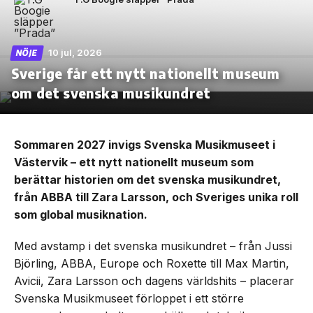
10 jul, 2026
NÖJE
Sverige får ett nytt nationellt museum
om det svenska musikundret
Sommaren 2027 invigs Svenska Musikmuseet i
Västervik – ett nytt nationellt museum som
berättar historien om det svenska musikundret,
från ABBA till Zara Larsson, och Sveriges unika roll
som global musiknation.
Med avstamp i det svenska musikundret – från Jussi
Björling, ABBA, Europe och Roxette till Max Martin,
Avicii, Zara Larsson och dagens världshits – placerar
Svenska Musikmuseet förloppet i ett större