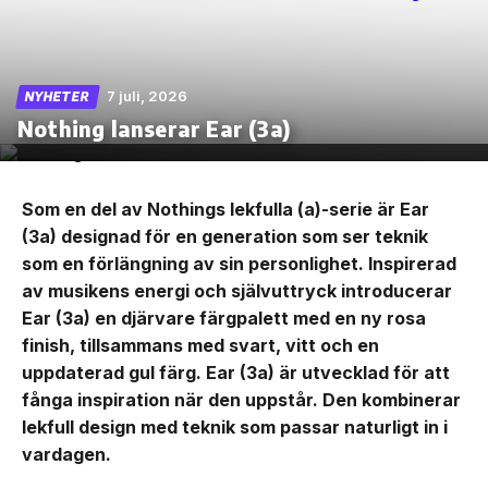
7 juli, 2026
NYHETER
Skip
Nothing lanserar Ear (3a)
to
the
content
Som en del av Nothings lekfulla (a)-serie är Ear
(3a) designad för en generation som ser teknik
som en förlängning av sin personlighet. Inspirerad
av musikens energi och självuttryck introducerar
Ear (3a) en djärvare färgpalett med en ny rosa
finish, tillsammans med svart, vitt och en
uppdaterad gul färg. Ear (3a) är utvecklad för att
fånga inspiration när den uppstår. Den kombinerar
lekfull design med teknik som passar naturligt in i
vardagen.