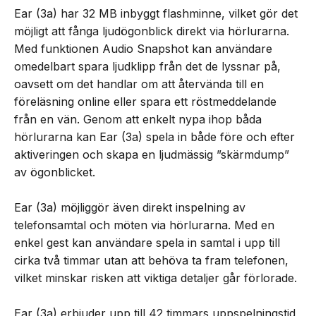
Ear (3a) har 32 MB inbyggt flashminne, vilket gör det
möjligt att fånga ljudögonblick direkt via hörlurarna.
Med funktionen Audio Snapshot kan användare
omedelbart spara ljudklipp från det de lyssnar på,
oavsett om det handlar om att återvända till en
föreläsning online eller spara ett röstmeddelande
från en vän. Genom att enkelt nypa ihop båda
hörlurarna kan Ear (3a) spela in både före och efter
aktiveringen och skapa en ljudmässig ”skärmdump”
av ögonblicket.
Ear (3a) möjliggör även direkt inspelning av
telefonsamtal och möten via hörlurarna. Med en
enkel gest kan användare spela in samtal i upp till
cirka två timmar utan att behöva ta fram telefonen,
vilket minskar risken att viktiga detaljer går förlorade.
Ear (3a) erbjuder upp till 42 timmars uppspelningstid