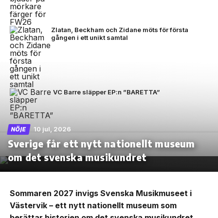
Zlatan, Beckham och Zidane möts för första
gången i ett unikt samtal
VC Barre släpper EP:n ”BARETTA”
10 jul, 2026
NÖJE
Sverige får ett nytt nationellt museum
om det svenska musikundret
Sommaren 2027 invigs Svenska Musikmuseet i
Västervik – ett nytt nationellt museum som
berättar historien om det svenska musikundret,