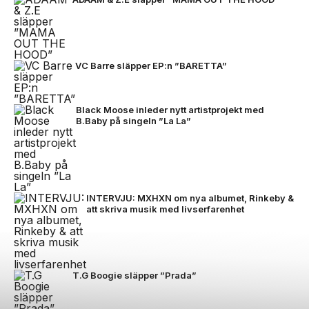
VC Barre släpper EP:n ”BARETTA”
Black Moose inleder nytt artistprojekt med
B.Baby på singeln ”La La”
INTERVJU: MXHXN om nya albumet, Rinkeby &
att skriva musik med livserfarenhet
T.G Boogie släpper ”Prada”