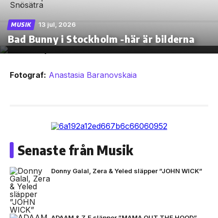
13 jul, 2026
MUSIK
Bad Bunny i Stockholm -här är bilderna
Fotograf:
Anastasia Baranovskaia
Senaste från Musik
Donny Galal, Zera & Yeled släpper ”JOHN WICK”
ADAAM & Z.E släpper ”MAMA OUT THE HOOD”