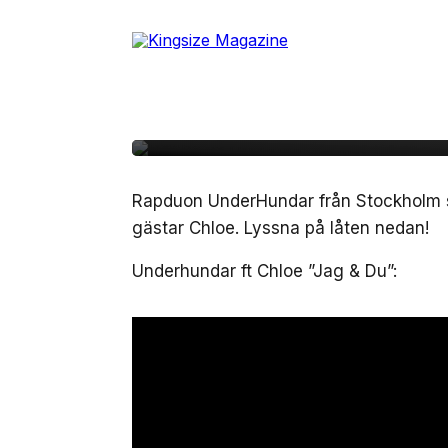
Skip
to
17 juni, 2013
MUSIK
the
Lyssna på Underhunda
content
Du”
Rapduon UnderHundar från Stockholm sl
gästar Chloe. Lyssna på låten nedan!
Underhundar ft Chloe ”Jag & Du”: