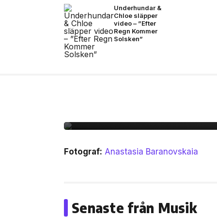
Underhundar &
Chloe släpper
video – ”Efter
Regn Kommer
Solsken”
13 jul, 2026
MUSIK
Bad Bunny i Stockholm
Fotograf:
Anastasia Baranovskaia
Senaste från Musik