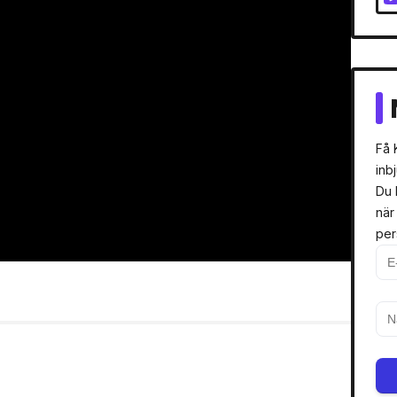
Få 
inb
Du 
när
per