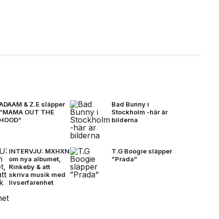
ADAAM & Z.E släpper
Bad Bunny i
”MAMA OUT THE
Stockholm -här är
HOOD”
bilderna
INTERVJU: MXHXN
T.G Boogie släpper
om nya albumet,
”Prada”
Rinkeby & att
skriva musik med
livserfarenhet