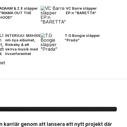
ADAAM & Z.E släpper
VC Barre släpper
”MAMA OUT THE
EP:n ”BARETTA”
HOOD”
INTERVJU: MXHXN
T.G Boogie släpper
om nya albumet,
”Prada”
Rinkeby & att
skriva musik med
livserfarenhet
ytt artistprojekt med
 La”
n karriär genom att lansera ett nytt projekt där