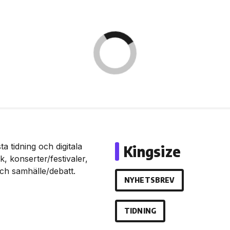
a tidning och digitala
Kingsize
, konserter/festivaler,
och samhälle/debatt.
NYHETSBREV
TIDNING