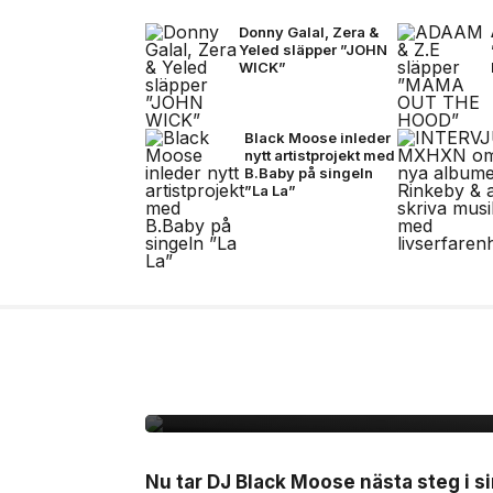
Donny Galal, Zera &
Yeled släpper ”JOHN
WICK”
Black Moose inleder
nytt artistprojekt med
B.Baby på singeln
”La La”
10 jul, 2026
MUSIK
Black Moose inleder n
B.Baby på singeln ”La
Nu tar DJ Black Moose nästa steg i si