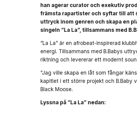
han agerar curator och exekutiv pro
främsta rapartister och syftar till at
uttryck inom genren och skapa en pla
singeln ”La La”, tillsammans med B.
”La La” är en afrobeat-inspirerad klub
energi. Tillsammans med B.Babys uttryc
riktning och levererar ett modernt soun
”Jag ville skapa en låt som fångar kä
kapitlet i ett större projekt och B.Baby 
Black Moose.
Lyssna på ”La La” nedan: