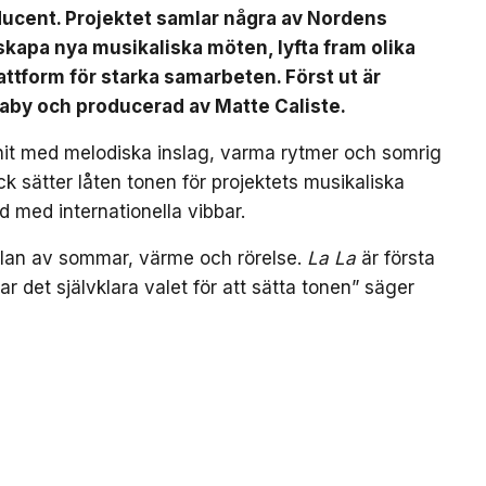
ducent. Projektet samlar några av Nordens
t skapa nya musikaliska möten, lyfta fram olika
ttform för starka samarbeten. Först ut är
Baby och producerad av Matte Caliste.
bhit med melodiska inslag, varma rytmer och somrig
k sätter låten tonen för projektets musikaliska
d med internationella vibbar.
nslan av sommar, värme och rörelse.
La La
är första
var det självklara valet för att sätta tonen” säger