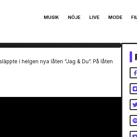
MUSIK
NÖJE
LIVE
MODE
FI
r med Chloe – ”Jag &
äppte i helgen nya låten ”Jag & Du”. På låten