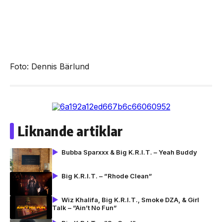
Foto: Dennis Bärlund
Liknande artiklar
Bubba Sparxxx & Big K.R.I.T. – Yeah Buddy
Big K.R.I.T. – ”Rhode Clean”
Wiz Khalifa, Big K.R.I.T., Smoke DZA, & Girl
Talk – ”Ain’t No Fun”