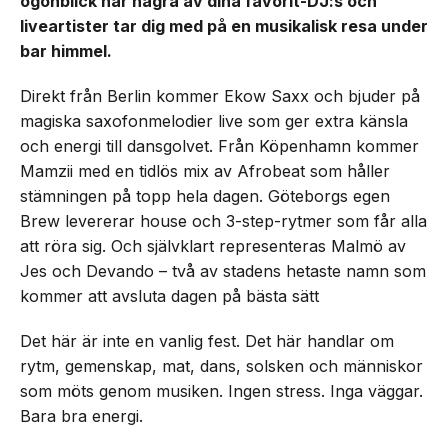
ögonblick när några av dina favorit-DJ:s och
liveartister tar dig med på en musikalisk resa under
bar himmel.
Direkt från Berlin kommer Ekow Saxx och bjuder på
magiska saxofonmelodier live som ger extra känsla
och energi till dansgolvet. Från Köpenhamn kommer
Mamzii med en tidlös mix av Afrobeat som håller
stämningen på topp hela dagen. Göteborgs egen
Brew levererar house och 3-step-rytmer som får alla
att röra sig. Och självklart representeras Malmö av
Jes och Devando – två av stadens hetaste namn som
kommer att avsluta dagen på bästa sätt
Det här är inte en vanlig fest. Det här handlar om
rytm, gemenskap, mat, dans, solsken och människor
som möts genom musiken. Ingen stress. Inga väggar.
Bara bra energi.