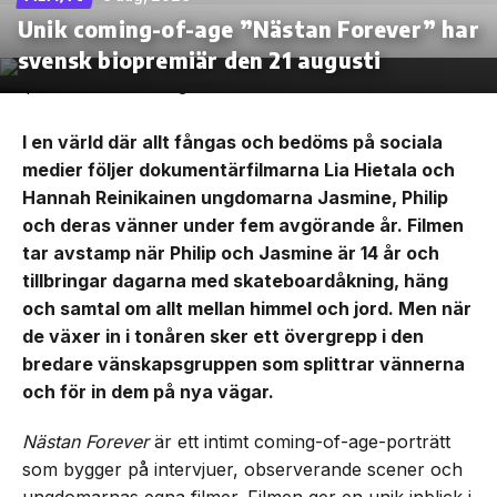
Unik coming-of-age ”Nästan Forever” har
svensk biopremiär den 21 augusti
I en värld där allt fångas och bedöms på sociala
medier följer dokumentärfilmarna Lia Hietala och
Hannah Reinikainen ungdomarna Jasmine, Philip
och deras vänner under fem avgörande år. Filmen
tar avstamp när Philip och Jasmine är 14 år och
tillbringar dagarna med skateboardåkning, häng
och samtal om allt mellan himmel och jord. Men när
de växer in i tonåren sker ett övergrepp i den
bredare vänskapsgruppen som splittrar vännerna
och för in dem på nya vägar.
Nästan Forever
är ett intimt coming-of-age-porträtt
som bygger på intervjuer, observerande scener och
ungdomarnas egna filmer. Filmen ger en unik inblick i