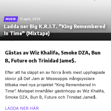
11 april, 2013
MUSIK
Ladda ner Big K.R.I.T. ”King Remembered
Skip
to
In Time” (Mixtape)
the
content
Gästas av Wiz Khalifa, Smoke DZA, Bun
B, Future och Trinidad Jame$.
Efter att ha släppt en av förra årets mest upphajpade
skivor på Def Jam är Mississippis mångsysslare
tillbaka med nya projektet ”King Remembered In
Time”. Mixtapet innehåller gästinhopp av Wiz Khalifa,
Smoke DZA, Bun B, Future och Trinidad Jame$.
LADDA NER HÄR