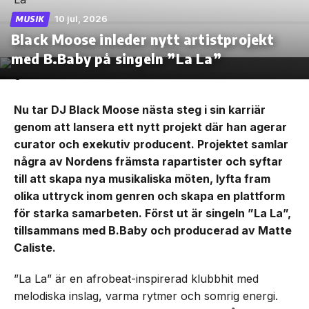
10 jul, 2026
MUSIK
Black Moose inleder nytt artistprojekt
med B.Baby på singeln ”La La”
Nu tar DJ Black Moose nästa steg i sin karriär
genom att lansera ett nytt projekt där han agerar
curator och exekutiv producent. Projektet samlar
några av Nordens främsta rapartister och syftar
till att skapa nya musikaliska möten, lyfta fram
olika uttryck inom genren och skapa en plattform
för starka samarbeten. Först ut är singeln ”La La”,
tillsammans med B.Baby och producerad av Matte
Caliste.
”La La” är en afrobeat-inspirerad klubbhit med
melodiska inslag, varma rytmer och somrig energi.