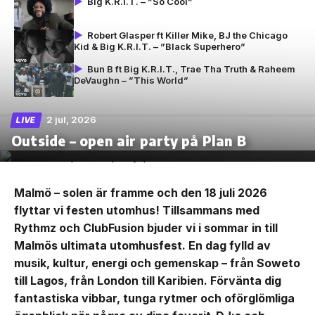
Big K.R.I.T. – ”So Cool”
Robert Glasper ft Killer Mike, BJ the Chicago
Kid & Big K.R.I.T. – ”Black Superhero”
Bun B ft Big K.R.I.T., Trae Tha Truth & Raheem
DeVaughn – ”This World”
2 jul, 2026
LIVE
Outside – open air party på Plan B
Malmö – solen är framme och den 18 juli 2026
flyttar vi festen utomhus! Tillsammans med
Rythmz och ClubFusion bjuder vi i sommar in till
Malmös ultimata utomhusfest. En dag fylld av
musik, kultur, energi och gemenskap – från Soweto
till Lagos, från London till Karibien. Förvänta dig
fantastiska vibbar, tunga rytmer och oförglömliga