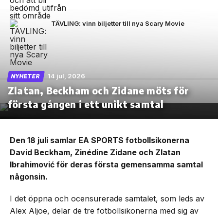
TÄVLING: vinn biljetter till nya Scary Movie
14 jul, 2026
NYHETER
Zlatan, Beckham och Zidane möts för
första gången i ett unikt samtal
Den 18 juli samlar EA SPORTS fotbollsikonerna
David Beckham, Zinédine Zidane och Zlatan
Ibrahimović för deras första gemensamma samtal
någonsin.
I det öppna och ocensurerade samtalet, som leds av
Alex Aljoe, delar de tre fotbollsikonerna med sig av