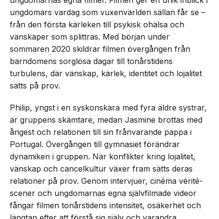
ungdomars vardag som vuxenvärlden sällan får se –
från den första kärleken till psykisk ohälsa och
vänskaper som splittras. Med början under
sommaren 2020 skildrar filmen övergången från
barndomens sorglösa dagar till tonårstidens
turbulens, där vänskap, kärlek, identitet och lojalitet
sätts på prov.
Philip, yngst i en syskonskara med fyra äldre systrar,
är gruppens skämtare, medan Jasmine brottas med
ångest och relationen till sin frånvarande pappa i
Portugal. Övergången till gymnasiet förändrar
dynamiken i gruppen. När konflikter kring lojalitet,
vänskap och cancelkultur växer fram sätts deras
relationer på prov. Genom intervjuer, cinéma vérité-
scener och ungdomarnas egna självfilmade videor
fångar filmen tonårstidens intensitet, osäkerhet och
längtan efter att förstå sig själv och varandra.