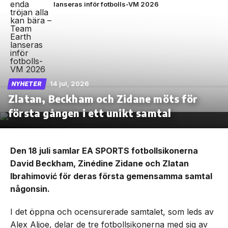
lanseras inför fotbolls-VM 2026
14 jul, 2026
NYHETER
Zlatan, Beckham och Zidane möts för
första gången i ett unikt samtal
Den 18 juli samlar EA SPORTS fotbollsikonerna
David Beckham, Zinédine Zidane och Zlatan
Ibrahimović för deras första gemensamma samtal
någonsin.
I det öppna och ocensurerade samtalet, som leds av
Alex Aljoe, delar de tre fotbollsikonerna med sig av