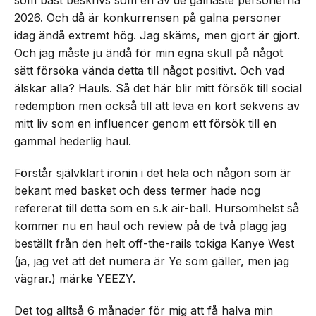
2026. Och då är konkurrensen på galna personer
idag ändå extremt hög. Jag skäms, men gjort är gjort.
Och jag måste ju ändå för min egna skull på något
sätt försöka vända detta till något positivt. Och vad
älskar alla? Hauls. Så det här blir mitt försök till social
redemption men också till att leva en kort sekvens av
mitt liv som en influencer genom ett försök till en
gammal hederlig haul.
Förstår självklart ironin i det hela och någon som är
bekant med basket och dess termer hade nog
refererat till detta som en s.k air-ball. Hursomhelst så
kommer nu en haul och review på de två plagg jag
beställt från den helt off-the-rails tokiga Kanye West
(ja, jag vet att det numera är Ye som gäller, men jag
vägrar.) märke YEEZY.
Det tog alltså 6 månader för mig att få halva min