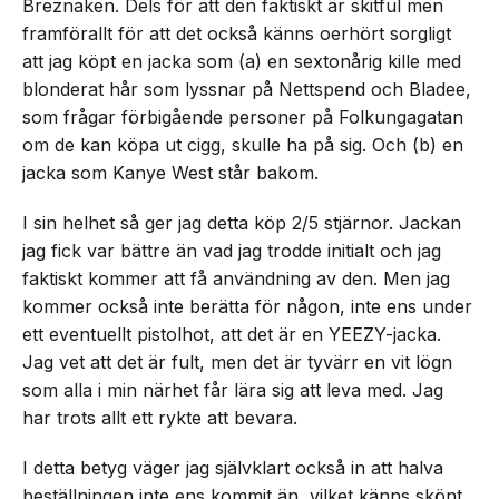
Breznaken. Dels för att den faktiskt är skitful men
framförallt för att det också känns oerhört sorgligt
att jag köpt en jacka som (a) en sextonårig kille med
blonderat hår som lyssnar på Nettspend och Bladee,
som frågar förbigående personer på Folkungagatan
om de kan köpa ut cigg, skulle ha på sig. Och (b) en
jacka som Kanye West står bakom.
I sin helhet så ger jag detta köp 2/5 stjärnor. Jackan
jag fick var bättre än vad jag trodde initialt och jag
faktiskt kommer att få användning av den. Men jag
kommer också inte berätta för någon, inte ens under
ett eventuellt pistolhot, att det är en YEEZY-jacka.
Jag vet att det är fult, men det är tyvärr en vit lögn
som alla i min närhet får lära sig att leva med. Jag
har trots allt ett rykte att bevara.
I detta betyg väger jag självklart också in att halva
beställningen inte ens kommit än, vilket känns skönt