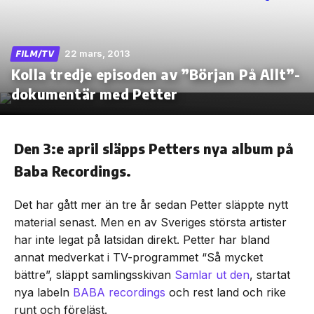
22 mars, 2013
FILM/TV
Kolla tredje episoden av ”Början På Allt”-
Skip
to
dokumentär med Petter
the
content
Den 3:e april släpps Petters nya album på
Baba Recordings.
Det har gått mer än tre år sedan Petter släppte nytt
material senast. Men en av Sveriges största artister
har inte legat på latsidan direkt. Petter har bland
annat medverkat i TV-programmet “Så mycket
bättre”, släppt samlingsskivan
Samlar ut den
, startat
nya labeln
BABA recordings
och rest land och rike
runt och föreläst.