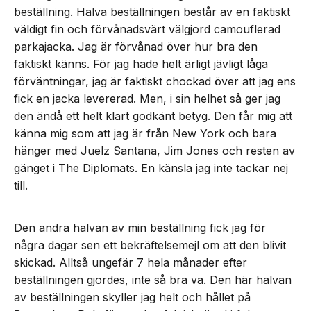
beställning. Halva beställningen består av en faktiskt
väldigt fin och förvånadsvärt välgjord camouflerad
parkajacka. Jag är förvånad över hur bra den
faktiskt känns. För jag hade helt ärligt jävligt låga
förväntningar, jag är faktiskt chockad över att jag ens
fick en jacka levererad. Men, i sin helhet så ger jag
den ändå ett helt klart godkänt betyg. Den får mig att
känna mig som att jag är från New York och bara
hänger med Juelz Santana, Jim Jones och resten av
gänget i The Diplomats. En känsla jag inte tackar nej
till.
Den andra halvan av min beställning fick jag för
några dagar sen ett bekräftelsemejl om att den blivit
skickad. Alltså ungefär 7 hela månader efter
beställningen gjordes, inte så bra va. Den här halvan
av beställningen skyller jag helt och hållet på