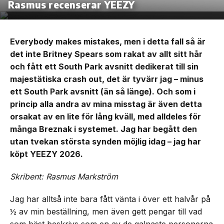
Rasmus recenserar YEEZY
Everybody makes mistakes, men i detta fall så är
det inte Britney Spears som rakat av allt sitt hår
och fått ett South Park avsnitt dedikerat till sin
majestätiska crash out, det är tyvärr jag – minus
ett South Park avsnitt (än så länge). Och som i
princip alla andra av mina misstag är även detta
orsakat av en lite för lång kväll, med alldeles för
många Breznak i systemet. Jag har begått den
utan tvekan största synden möjlig idag – jag har
köpt YEEZY 2026.
Skribent: Rasmus Markström
Jag har alltså inte bara fått vänta i över ett halvår på
½ av min beställning, men även gett pengar till vad
som bäst beskrivs som en av de galnaste personerna