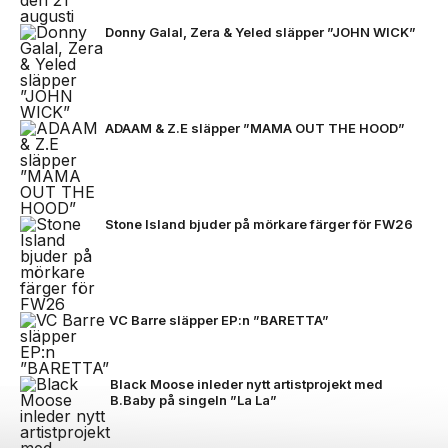
Donny Galal, Zera & Yeled släpper ”JOHN WICK”
ADAAM & Z.E släpper ”MAMA OUT THE HOOD”
Stone Island bjuder på mörkare färger för FW26
VC Barre släpper EP:n ”BARETTA”
Black Moose inleder nytt artistprojekt med
B.Baby på singeln ”La La”