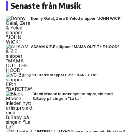
Senaste från Musik
Donny Galal, Zera & Yeled släpper ”JOHN WICK”
ADAAM & Z.E släpper ”MAMA OUT THE HOOD”
VC Barre släpper EP:n ”BARETTA”
Black Moose inleder nytt artistprojekt med
B.Baby på singeln ”La La”
INTERVJU: MXHXN om nya albumet, Rinkeby &