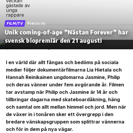
Precis nu
FILM/TV
Unik coming-of-age ”Nästan Forever” har
svensk biopremiär den 21 augusti
I en värld där allt fångas och bedöms på sociala
medier följer dokumentärfilmarna Lia Hietala och
Hannah Reinikainen ungdomarna Jasmine, Philip
och deras vänner under fem avgörande år. Filmen
tar avstamp när Philip och Jasmine är 14 år och
tillbringar dagarna med skateboardåkning, häng
och samtal om allt mellan himmel och jord. Men när
de växer in i tonåren sker ett övergrepp i den
bredare vänskapsgruppen som splittrar vännerna
och för in dem på nya vägar.