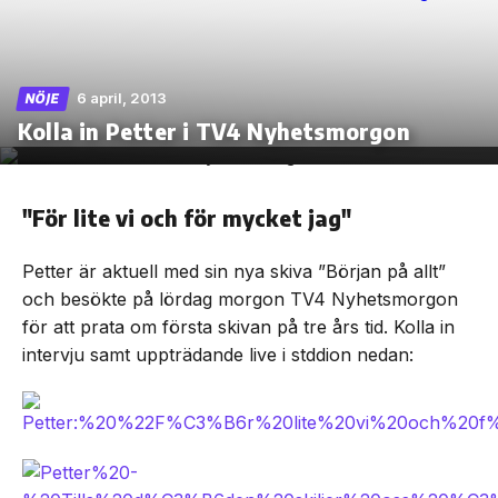
6 april, 2013
NÖJE
Skip
Kolla in Petter i TV4 Nyhetsmorgon
to
the
content
"För lite vi och för mycket jag"
Petter är aktuell med sin nya skiva ”Början på allt”
och besökte på lördag morgon TV4 Nyhetsmorgon
för att prata om första skivan på tre års tid. Kolla in
intervju samt uppträdande live i stddion nedan: