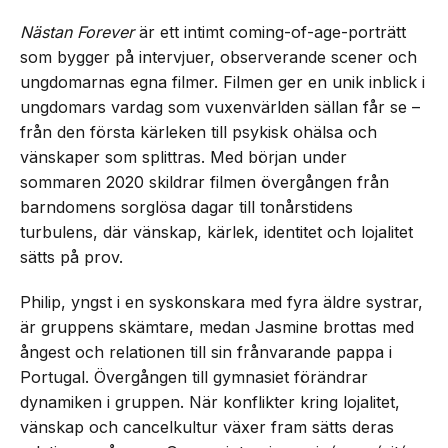
Nästan Forever
är ett intimt coming-of-age-porträtt
som bygger på intervjuer, observerande scener och
ungdomarnas egna filmer. Filmen ger en unik inblick i
ungdomars vardag som vuxenvärlden sällan får se –
från den första kärleken till psykisk ohälsa och
vänskaper som splittras. Med början under
sommaren 2020 skildrar filmen övergången från
barndomens sorglösa dagar till tonårstidens
turbulens, där vänskap, kärlek, identitet och lojalitet
sätts på prov.
Philip, yngst i en syskonskara med fyra äldre systrar,
är gruppens skämtare, medan Jasmine brottas med
ångest och relationen till sin frånvarande pappa i
Portugal. Övergången till gymnasiet förändrar
dynamiken i gruppen. När konflikter kring lojalitet,
vänskap och cancelkultur växer fram sätts deras