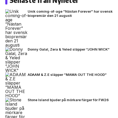
Senaste från Nyheter
Unik coming-of-age ”Nästan Forever” har svensk
biopremiär den 21 augusti
Donny Galal, Zera & Yeled släpper ”JOHN WICK”
ADAAM & Z.E släpper ”MAMA OUT THE HOOD”
Stone Island bjuder på mörkare färger för FW26