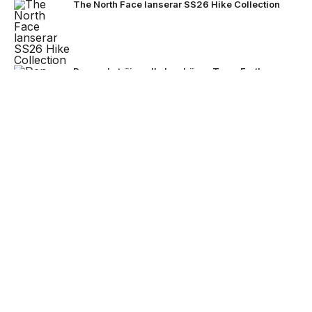
The North Face lanserar SS26 Hike Collection
Den enda tröjan alla kan bära – Team Earth
lanseras inför fotbolls-VM 2026
NEXT UP
Stone Island bjuder på mörkare
färger för FW26