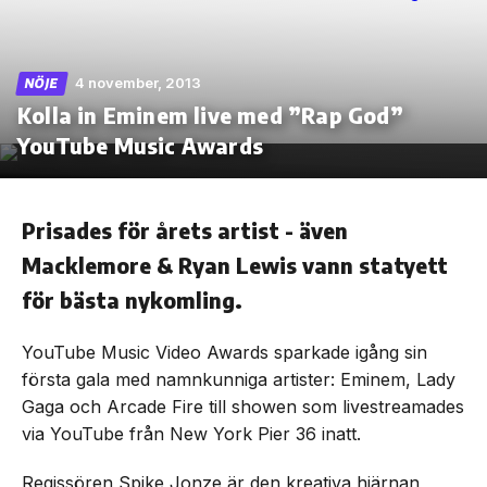
4 november, 2013
NÖJE
Kolla in Eminem live med ”Rap God”
Skip
to
YouTube Music Awards
the
content
Prisades för årets artist - även
Macklemore & Ryan Lewis vann statyett
för bästa nykomling.
YouTube Music Video Awards sparkade igång sin
första gala med namnkunniga artister: Eminem, Lady
Gaga och Arcade Fire till showen som livestreamades
via YouTube från New York Pier 36 inatt.
Regissören Spike Jonze är den kreativa hjärnan