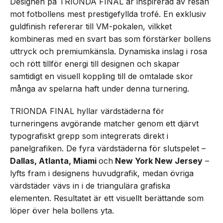
Designen på TRIONDA FINAL är inspirerad av resan
mot fotbollens mest prestigefyllda trofé. En exklusiv
guldfinish refererar till VM-pokalen, vilkket
kombineras med en svart bas som förstärker bollens
uttryck och premiumkänsla. Dynamiska inslag i rosa
och rött tillför energi till designen och skapar
samtidigt en visuell koppling till de omtalade skor
många av spelarna haft under denna turnering.
TRIONDA FINAL hyllar värdstäderna för
turneringens avgörande matcher genom ett djärvt
typografiskt grepp som integrerats direkt i
panelgrafiken. De fyra värdstäderna för slutspelet –
Dallas, Atlanta, Miami
och
New York New Jersey
–
lyfts fram i designens huvudgrafik, medan övriga
värdstäder vävs in i de triangulära grafiska
elementen. Resultatet är ett visuellt berättande som
löper över hela bollens yta.