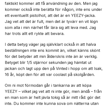
faktiskt kommer att få användning av den. Men jag
kommer också inte berätta för någon, inte ens under
ett eventuellt pistolhot, att det är en YEEZY-jacka.
Jag vet att det är fult, men det är tyvärr en vit lögn
som alla i min närhet får lära sig att leva med. Jag
har trots allt ett rykte att bevara.
I detta betyg väger jag självklart också in att halva
beställningen inte ens kommit än, vilket känns skönt
för det betyder att min ålderskris inte än är verklig.
Betyget blir 1/5 stjärnor sekunden jag hämtat ut
jackan och lagt upp den på Vinted i hopp om att Isak,
16 år, köpt den för att var coolast på skolgården.
Om ni mot förmodan går i tankarna av att köpa
YEEZY – vilket jag vet att ni inte gör, men ändå – från
en man som är helt jävla tokig så är mitt råd: gör det
inte. Du kommer inte kunna sova om nätterna utan