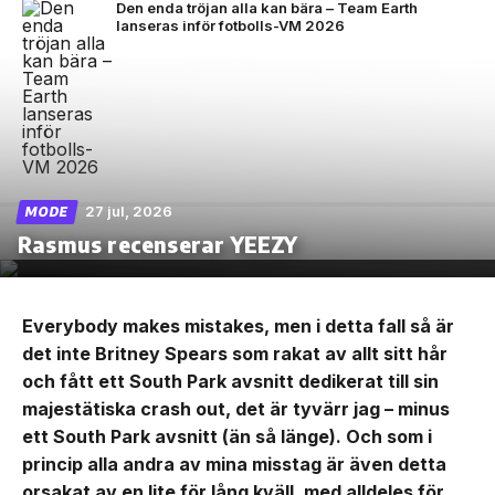
Den enda tröjan alla kan bära – Team Earth
lanseras inför fotbolls-VM 2026
27 jul, 2026
MODE
Rasmus recenserar YEEZY
Everybody makes mistakes, men i detta fall så är
det inte Britney Spears som rakat av allt sitt hår
och fått ett South Park avsnitt dedikerat till sin
majestätiska crash out, det är tyvärr jag – minus
ett South Park avsnitt (än så länge). Och som i
princip alla andra av mina misstag är även detta
orsakat av en lite för lång kväll, med alldeles för