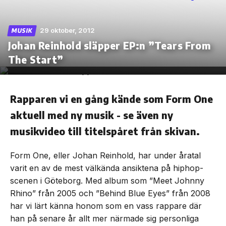
29 oktober, 2012
MUSIK
Johan Reinhold släpper EP:n ”Tears From
Skip
The Start”
to
the
content
Rapparen vi en gång kände som Form One
aktuell med ny musik - se även ny
musikvideo till titelspåret från skivan.
Form One, eller Johan Reinhold, har under åratal
varit en av de mest välkända ansiktena på hiphop-
scenen i Göteborg. Med album som ”Meet Johnny
Rhino” från 2005 och ”Behind Blue Eyes” från 2008
har vi lärt känna honom som en vass rappare där
han på senare år allt mer närmade sig personliga