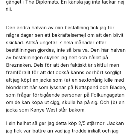
gänget i The Diplomats. En känsla jag inte tackar nej
till.
Den andra halvan av min beställning fick jag för
några dagar sen ett bekräftelsemejl om att den blivit
skickad. Alltså ungefär 7 hela månader efter
beställningen gjordes, inte så bra va. Den här halvan
av beställningen skyller jag helt och hållet på
Breznaken. Dels för att den faktiskt är skitful men
framförallt för att det också känns oerhört sorgligt
att jag köpt en jacka som (a) en sextonårig kille med
blonderat hår som lyssnar på Nettspend och Bladee,
som frågar förbigående personer på Folkungagatan
om de kan köpa ut cigg, skulle ha på sig. Och (b) en
jacka som Kanye West står bakom.
I sin helhet så ger jag detta köp 2/5 stjärnor. Jackan
jag fick var bättre än vad jag trodde initialt och jag