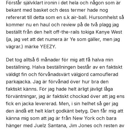
Förstår självklart ironin i det hela och någon som är
bekant med basket och dess termer hade nog
refererat till detta som en s.k air-ball. Hursomhelst så
kommer nu en haul och review på de två plagg jag
beställt från den helt off-the-rails tokiga Kanye West
(ja, jag vet att det numera är Ye som gäller, men jag
vägrar.) märke YEEZY.
Det tog alltså 6 månader för mig att få halva min
beställning. Halva beställningen består av en faktiskt
väldigt fin och förvånadsvärt välgjord camouflerad
parkajacka. Jag är förvånad över hur bra den
faktiskt känns. För jag hade helt ärligt jävligt låga
förväntningar, jag är faktiskt chockad över att jag ens
fick en jacka levererad. Men, i sin helhet så ger jag
den ändå ett helt klart godkänt betyg. Den får mig att
känna mig som att jag är från New York och bara
hänger med Juelz Santana, Jim Jones och resten av