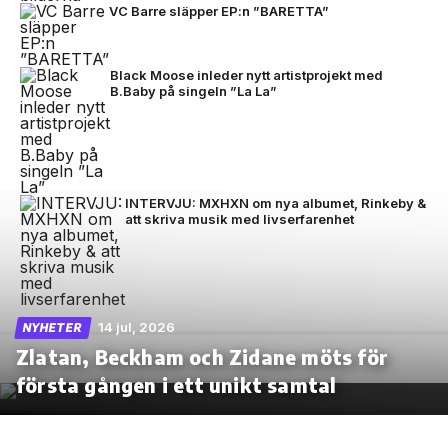
VC Barre släpper EP:n ”BARETTA”
Black Moose inleder nytt artistprojekt med
B.Baby på singeln ”La La”
INTERVJU: MXHXN om nya albumet, Rinkeby &
att skriva musik med livserfarenhet
14 jul, 2026
NYHETER
Zlatan, Beckham och Zidane möts för
första gången i ett unikt samtal