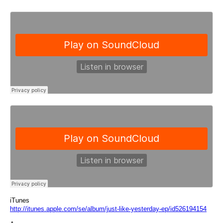
iTunes
http://itunes.apple.com/se/
album/just-like-yesterday-ep/
id526194154