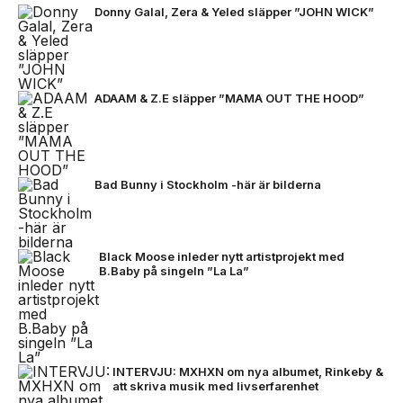
Donny Galal, Zera & Yeled släpper ”JOHN WICK”
ADAAM & Z.E släpper ”MAMA OUT THE HOOD”
Bad Bunny i Stockholm -här är bilderna
Black Moose inleder nytt artistprojekt med
B.Baby på singeln ”La La”
INTERVJU: MXHXN om nya albumet, Rinkeby &
att skriva musik med livserfarenhet