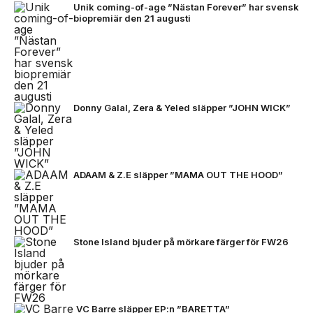
Unik coming-of-age ”Nästan Forever” har svensk
biopremiär den 21 augusti
Donny Galal, Zera & Yeled släpper ”JOHN WICK”
ADAAM & Z.E släpper ”MAMA OUT THE HOOD”
Stone Island bjuder på mörkare färger för FW26
VC Barre släpper EP:n ”BARETTA”