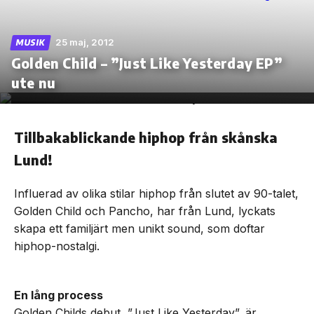
25 maj, 2012
MUSIK
Golden Child – ”Just Like Yesterday EP”
Skip
ute nu
to
the
content
Tillbakablickande hiphop från skånska
Lund!
Influerad av olika stilar hiphop från slutet av 90-talet,
Golden Child och Pancho, har från Lund, lyckats
skapa ett familjärt men unikt sound, som doftar
hiphop-nostalgi.
En lång process
Golden Childs debut, ”Just Like Yesterday”, är