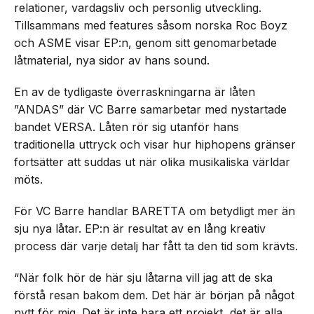
relationer, vardagsliv och personlig utveckling.
Tillsammans med features såsom norska Roc Boyz
och ASME visar EP:n, genom sitt genomarbetade
låtmaterial, nya sidor av hans sound.
En av de tydligaste överraskningarna är låten
”ANDAS” där VC Barre samarbetar med nystartade
bandet VERSA. Låten rör sig utanför hans
traditionella uttryck och visar hur hiphopens gränser
fortsätter att suddas ut när olika musikaliska världar
möts.
För VC Barre handlar BARETTA om betydligt mer än
sju nya låtar. EP:n är resultat av en lång kreativ
process där varje detalj har fått ta den tid som krävts.
“När folk hör de här sju låtarna vill jag att de ska
förstå resan bakom dem. Det här är början på något
nytt för mig. Det är inte bara ett projekt, det är alla