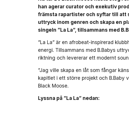
han agerar curator och exekutiv pro
främsta rapartister och syftar till at
uttryck inom genren och skapa en pla
singeln ”La La”, tillsammans med B.
”La La” är en afrobeat-inspirerad klub
energi. Tillsammans med B.Babys uttryc
riktning och levererar ett modernt soun
”Jag ville skapa en låt som fångar kä
kapitlet i ett större projekt och B.Baby 
Black Moose.
Lyssna på ”La La” nedan: