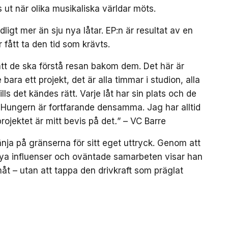
 ut när olika musikaliska världar möts.
gt mer än sju nya låtar. EP:n är resultat av en
r fått ta den tid som krävts.
g att de ska förstå resan bakom dem. Det här är
 bara ett projekt, det är alla timmar i studion, alla
lls det kändes rätt. Varje låt har sin plats och de
. Hungern är fortfarande densamma. Jag har alltid
 projektet är mitt bevis på det
.
” – VC Barre
nja på gränserna för sitt eget uttryck. Genom att
ya influenser och oväntade samarbeten visar han
amåt – utan att tappa den drivkraft som präglat