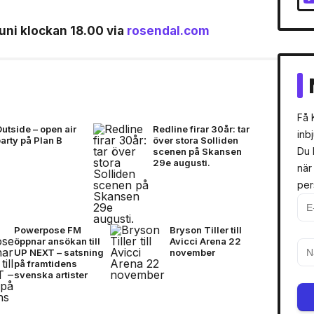
uni klockan 18.00 via
rosendal.com
Få 
utside – open air
Redline firar 30år: tar
inb
arty på Plan B
över stora Solliden
Du 
scenen på Skansen
29e augusti.
när
per
Powerpose FM
Bryson Tiller till
öppnar ansökan till
Avicci Arena 22
UP NEXT – satsning
november
på framtidens
svenska artister