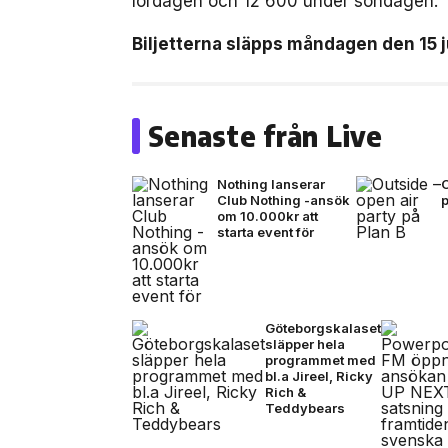
lördagen och 12 600 under söndagen.
Biljetterna släpps måndagen den 15 j
Senaste från Live
Nothing lanserar
O
Club Nothing -ansök
p
om 10.000kr att
starta event för
Göteborgskalaset
släpper hela
programmet med
bl.a Jireel, Ricky
Rich &
Teddybears