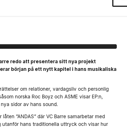
:n ”BARETTA”
arre redo att presentera sitt nya projekt
ar början på ett nytt kapitel i hans musikaliska
ättelser om relationer, vardagsliv och personlig
 såsom norska Roc Boyz och ASME visar EP:n,
 nya sidor av hans sound.
är låten ”ANDAS” där VC Barre samarbetar med
utanför hans traditionella uttryck och visar hur