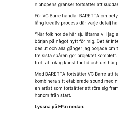
hiphopens gränser fortsätter att suddas
För VC Barre handlar BARETTA om betydli
lång kreativ process där varje detalj ha
“När folk hör de här sju låtarna vill ja
början på något nytt för mig. Det är inte
beslut och alla gånger jag började om ti
tre sista spåren gör projektet komplett
trott att riktig konst tar tid och det här
Med BARETTA fortsätter VC Barre att tä
kombinera sitt etablerade sound med n
en artist som fortsätter att röra sig fr
honom från start.
Lyssna på EP:n nedan: