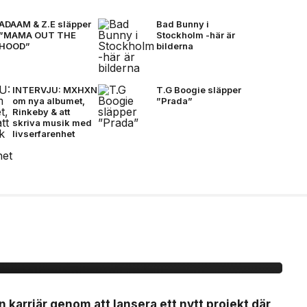
ADAAM & Z.E släpper
Bad Bunny i
”MAMA OUT THE
Stockholm -här är
HOOD”
bilderna
INTERVJU: MXHXN
T.G Boogie släpper
om nya albumet,
”Prada”
Rinkeby & att
skriva musik med
livserfarenhet
ytt artistprojekt med
 La”
n karriär genom att lansera ett nytt projekt där