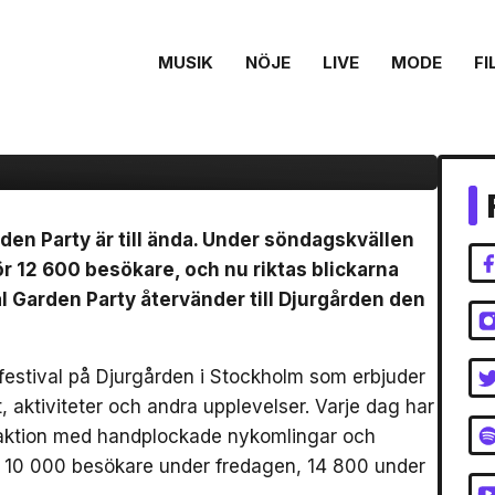
 festivalhelgen –
MUSIK
NÖJE
LIVE
MODE
FI
erna till Rosendal
en Party är till ända. Under söndagskvällen
ör 12 600 besökare, och nu riktas blickarna
Garden Party återvänder till Djurgården den
festival på Djurgården i Stockholm som erbjuder
, aktiviteter och andra upplevelser. Varje dag har
traktion med handplockade nykomlingar och
de 10 000 besökare under fredagen, 14 800 under