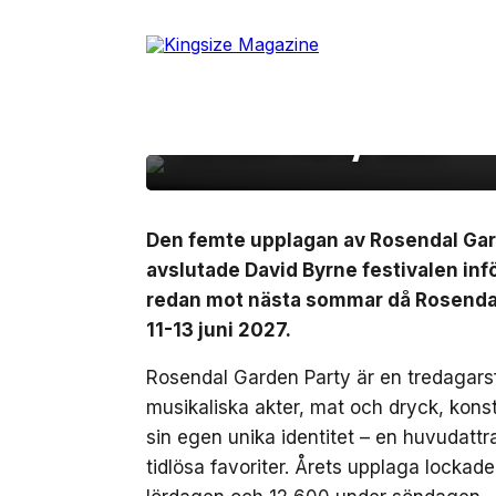
15 juni, 2026
LIVE
Skip
to
David Byrne avslutade
the
content
imorgon släpps biljett
Garden Party 2027
Den femte upplagan av Rosendal Gard
avslutade David Byrne festivalen inf
redan mot nästa sommar då Rosendal 
11-13 juni 2027.
Rosendal Garden Party är en tredagars
musikaliska akter, mat och dryck, konst
sin egen unika identitet – en huvudat
tidlösa favoriter. Årets upplaga locka