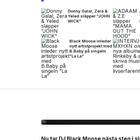
Donny Galal, Zera &
Yeled släpper ”JOHN
WICK”
Black Moose inleder
nytt artistprojekt med
B.Baby på singeln
”La La”
10 jul, 2026
MUSIK
Black Moose inleder n
B.Baby på singeln ”La
Nu tar DJ Black Moose nästa steg i si