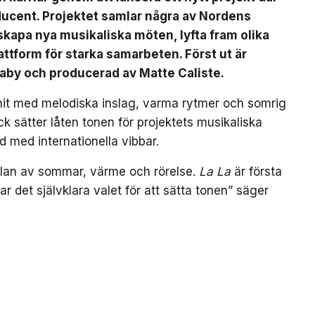
ducent. Projektet samlar några av Nordens
t skapa nya musikaliska möten, lyfta fram olika
ttform för starka samarbeten. Först ut är
Baby och producerad av Matte Caliste.
bhit med melodiska inslag, varma rytmer och somrig
k sätter låten tonen för projektets musikaliska
d med internationella vibbar.
nslan av sommar, värme och rörelse.
La La
är första
var det självklara valet för att sätta tonen” säger