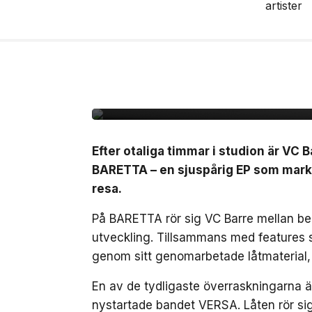
10 jul, 2026
MUSIK
VC Barre släpper EP
Efter otaliga timmar i studion är VC B
BARETTA – en sjuspårig EP som marker
resa.
På BARETTA rör sig VC Barre mellan ber
utveckling. Tillsammans med features
genom sitt genomarbetade låtmaterial,
En av de tydligaste överraskningarna 
nystartade bandet VERSA. Låten rör sig 