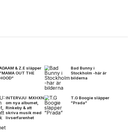
ADAAM & Z.E släpper
Bad Bunny i
”MAMA OUT THE
Stockholm -här är
HOOD”
bilderna
INTERVJU: MXHXN
T.G Boogie släpper
om nya albumet,
”Prada”
Rinkeby & att
skriva musik med
livserfarenhet