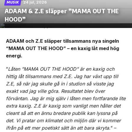
24 jul, 2026
MUSIK
ADAAM & Z.E släpper ”MAMA OUT THE
HOOD”
ADAAM och Z.E släpper tillsammans nya singeln
“MAMA OUT THE HOOD” – en kaxig låt med hög
energi.
”
Låten ”MAMA OUT THE HOOD” är en kaxig och
hittig låt tillsammans med Z.E. Jag har växt upp till
Z.E, så när jag skulle gå in i studion så visste jag
exakt vad jag ville göra. Resultatet blev över
förväntan. Jag är mig själv i låten men fortfarande lite
extra kaxig. Z.E är kaxig som vanligt men håller det
cleant så att en ännu bredare publik kan lyssna på
det. Vi pratar om klimatet och miljön där vi kommer
ifrån på ett mer poetiskt sätt än att bara skryta.
” –