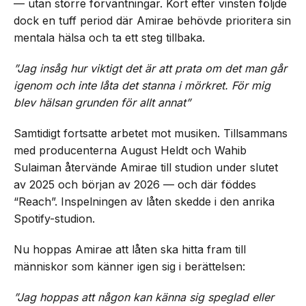
— utan större förväntningar. Kort efter vinsten följde
dock en tuff period där Amirae behövde prioritera sin
mentala hälsa och ta ett steg tillbaka.
”Jag insåg hur viktigt det är att prata om det man går
igenom och inte låta det stanna i mörkret. För mig
blev hälsan grunden för allt annat”
Samtidigt fortsatte arbetet mot musiken. Tillsammans
med producenterna August Heldt och Wahib
Sulaiman återvände Amirae till studion under slutet
av 2025 och början av 2026 — och där föddes
“Reach”. Inspelningen av låten skedde i den anrika
Spotify-studion.
Nu hoppas Amirae att låten ska hitta fram till
människor som känner igen sig i berättelsen:
”Jag hoppas att någon kan känna sig speglad eller