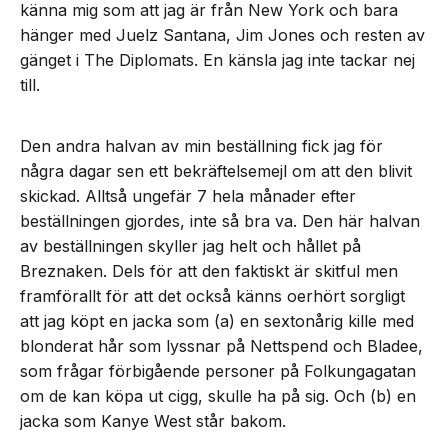
känna mig som att jag är från New York och bara
hänger med Juelz Santana, Jim Jones och resten av
gänget i The Diplomats. En känsla jag inte tackar nej
till.
Den andra halvan av min beställning fick jag för
några dagar sen ett bekräftelsemejl om att den blivit
skickad. Alltså ungefär 7 hela månader efter
beställningen gjordes, inte så bra va. Den här halvan
av beställningen skyller jag helt och hållet på
Breznaken. Dels för att den faktiskt är skitful men
framförallt för att det också känns oerhört sorgligt
att jag köpt en jacka som (a) en sextonårig kille med
blonderat hår som lyssnar på Nettspend och Bladee,
som frågar förbigående personer på Folkungagatan
om de kan köpa ut cigg, skulle ha på sig. Och (b) en
jacka som Kanye West står bakom.