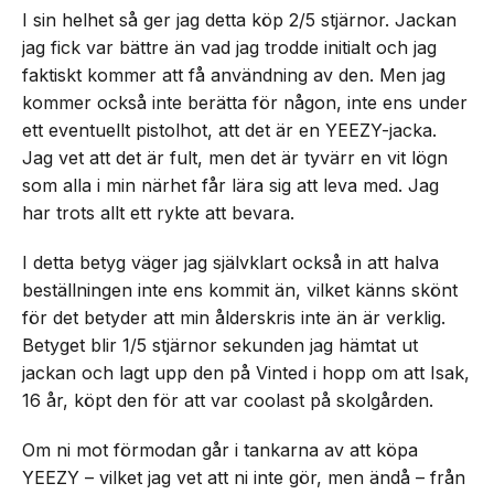
I sin helhet så ger jag detta köp 2/5 stjärnor. Jackan
jag fick var bättre än vad jag trodde initialt och jag
faktiskt kommer att få användning av den. Men jag
kommer också inte berätta för någon, inte ens under
ett eventuellt pistolhot, att det är en YEEZY-jacka.
Jag vet att det är fult, men det är tyvärr en vit lögn
som alla i min närhet får lära sig att leva med. Jag
har trots allt ett rykte att bevara.
I detta betyg väger jag självklart också in att halva
beställningen inte ens kommit än, vilket känns skönt
för det betyder att min ålderskris inte än är verklig.
Betyget blir 1/5 stjärnor sekunden jag hämtat ut
jackan och lagt upp den på Vinted i hopp om att Isak,
16 år, köpt den för att var coolast på skolgården.
Om ni mot förmodan går i tankarna av att köpa
YEEZY – vilket jag vet att ni inte gör, men ändå – från