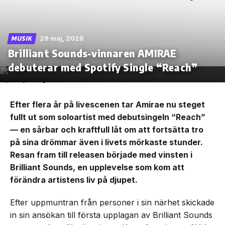
29 maj, 2026
MUSIK
Brilliant Sounds-vinnaren AMIRAE
Skip
to
debuterar med Spotify Single “Reach”
the
content
Efter flera år på livescenen tar Amirae nu steget
fullt ut som soloartist med debutsingeln “Reach”
— en sårbar och kraftfull låt om att fortsätta tro
på sina drömmar även i livets mörkaste stunder.
Resan fram till releasen började med vinsten i
Brilliant Sounds, en upplevelse som kom att
förändra artistens liv på djupet.
Efter uppmuntran från personer i sin närhet skickade
in sin ansökan till första upplagan av Brilliant Sounds