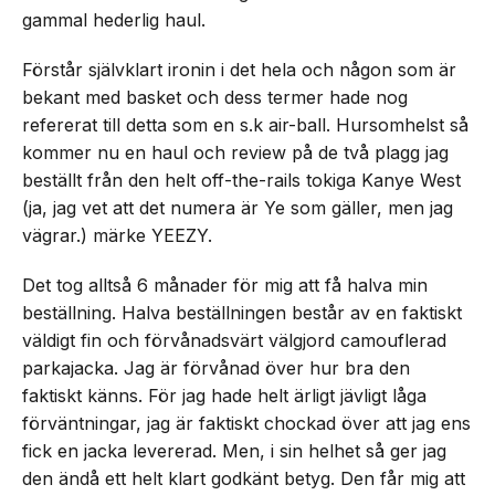
gammal hederlig haul.
Förstår självklart ironin i det hela och någon som är
bekant med basket och dess termer hade nog
refererat till detta som en s.k air-ball. Hursomhelst så
kommer nu en haul och review på de två plagg jag
beställt från den helt off-the-rails tokiga Kanye West
(ja, jag vet att det numera är Ye som gäller, men jag
vägrar.) märke YEEZY.
Det tog alltså 6 månader för mig att få halva min
beställning. Halva beställningen består av en faktiskt
väldigt fin och förvånadsvärt välgjord camouflerad
parkajacka. Jag är förvånad över hur bra den
faktiskt känns. För jag hade helt ärligt jävligt låga
förväntningar, jag är faktiskt chockad över att jag ens
fick en jacka levererad. Men, i sin helhet så ger jag
den ändå ett helt klart godkänt betyg. Den får mig att