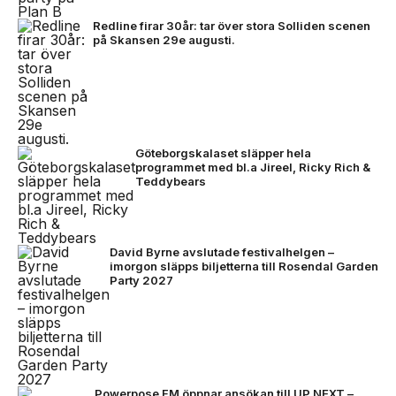
Redline firar 30år: tar över stora Solliden scenen
på Skansen 29e augusti.
Göteborgskalaset släpper hela
programmet med bl.a Jireel, Ricky Rich &
Teddybears
David Byrne avslutade festivalhelgen –
imorgon släpps biljetterna till Rosendal Garden
Party 2027
Powerpose FM öppnar ansökan till UP NEXT –