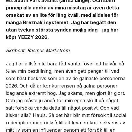
ett South Park avsnitt (än så länge). Och som i
princip alla andra av mina misstag är även detta
orsakat av en lite för lång kväll, med alldeles för
många Breznak i systemet. Jag har begått den
utan tvekan största synden möjlig idag – jag har
köpt YEEZY 2026.
Skribent: Rasmus Markström
Jag har alltså inte bara fått vänta i över ett halvår på
½ av min beställning, men även gett pengar till vad
som bäst beskrivs som en av de galnaste personerna
2026. Och då är konkurrensen på galna personer
idag ändå extremt hög. Jag skäms, men gjort är gjort.
Och jag måste ju ändå för min egna skull på något
sätt försöka vända detta till något positivt. Och vad
älskar alla? Hauls. Så det här blir mitt försök till social
redemption men också till att leva en kort sekvens av
mitt liv som en influencer genom ett försök till en