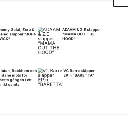
onny Galal, Zera &
ADAAM & Z.E släpper
Yeled släpper ”JOHN
”MAMA OUT THE
WICK”
HOOD”
Zlatan, Beckham och
VC Barre släpper
Zidane möts för
EP:n ”BARETTA”
örsta gången i ett
nikt samtal