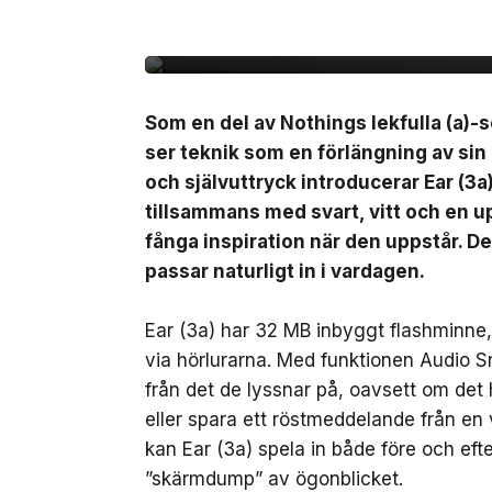
Nothing lanserar Ear 
Som en del av Nothings lekfulla (a)-s
ser teknik som en förlängning av sin
och självuttryck introducerar Ear (3a
tillsammans med svart, vitt och en up
fånga inspiration när den uppstår. D
passar naturligt in i vardagen.
Ear (3a) har 32 MB inbyggt flashminne, v
via hörlurarna. Med funktionen Audio 
från det de lyssnar på, oavsett om det 
eller spara ett röstmeddelande från en
kan Ear (3a) spela in både före och ef
”skärmdump” av ögonblicket.