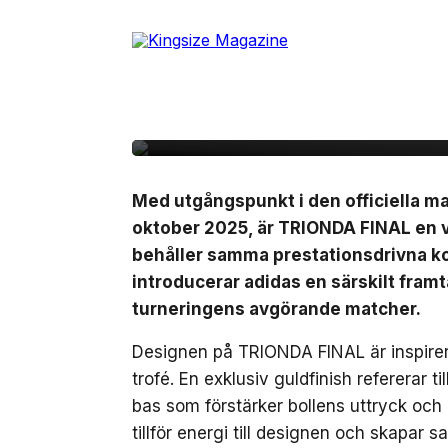
Skip
Adidas presenterar Tr
to
the
matchbollen för semi-
content
finalmatcherna i VM
Med utgångspunkt i den officiella 
oktober 2025, är TRIONDA FINAL en 
behåller samma prestationsdrivna ko
introducerar adidas en särskilt fra
turneringens avgörande matcher.
Designen på TRIONDA FINAL är inspirer
trofé. En exklusiv guldfinish refererar 
bas som förstärker bollens uttryck och
tillför energi till designen och skapar s