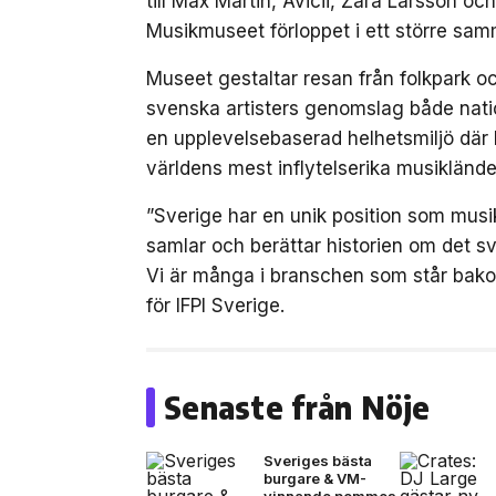
till Max Martin, Avicii, Zara Larsson o
Musikmuseet förloppet i ett större sam
Museet gestaltar resan från folkpark och
svenska artisters genomslag både nation
en upplevelsebaserad helhetsmiljö där 
världens mest inflytelserika musiklände
”Sverige har en unik position som musik
samlar och berättar historien om det sv
Vi är många i branschen som står bak
för IFPI Sverige.
Senaste från Nöje
Sveriges bästa
burgare & VM-