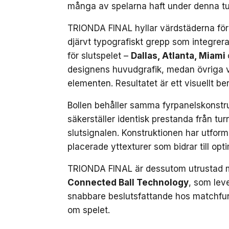
många av spelarna haft under denna tu
TRIONDA FINAL hyllar värdstäderna fö
djärvt typografiskt grepp som integrera
för slutspelet –
Dallas, Atlanta, Miami
designens huvudgrafik, medan övriga vä
elementen. Resultatet är ett visuellt b
Bollen behåller samma fyrpanelskonstr
säkerställer identisk prestanda från tur
slutsignalen. Konstruktionen har utfor
placerade yttexturer som bidrar till op
TRIONDA FINAL är dessutom utrustad 
Connected Ball Technology
, som leve
snabbare beslutsfattande hos matchfunk
om spelet.