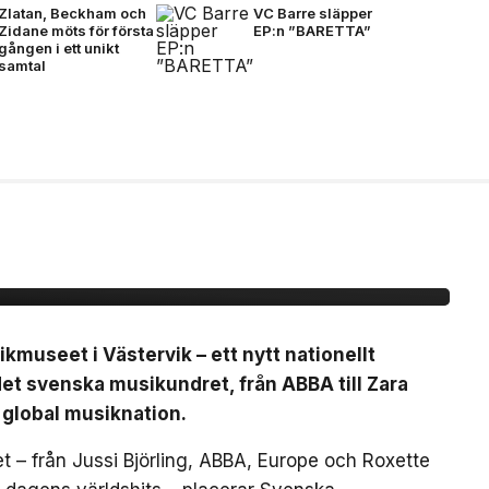
Zlatan, Beckham och
VC Barre släpper
Zidane möts för första
EP:n ”BARETTA”
gången i ett unikt
samtal
nationellt museum om
dret
useet i Västervik – ett nytt nationellt
t svenska musikundret, från ABBA till Zara
 global musiknation.
 – från Jussi Björling, ABBA, Europe och Roxette