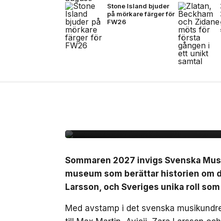
Stone Island bjuder
på mörkare färger för
FW26
10 jul, 2026
NÖJE
Sverige får ett nytt 
det svenska musikun
Sommaren 2027 invigs Svenska Musikm
museum som berättar historien om de
Larsson, och Sveriges unika roll som
Med avstamp i det svenska musikundret