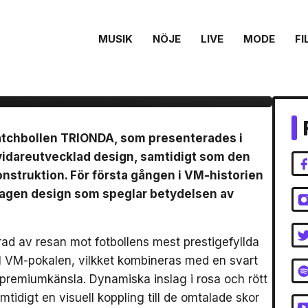
ionda Final –
MUSIK
NÖJE
LIVE
MODE
FI
, brons- &
matchbollen TRIONDA, som presenterades i
vidareutvecklad design, samtidigt som den
nstruktion. För första gången i VM-historien
mtagen design som speglar betydelsen av
ad av resan mot fotbollens mest prestigefyllda
till VM-pokalen, vilkket kombineras med en svart
 premiumkänsla. Dynamiska inslag i rosa och rött
amtidigt en visuell koppling till de omtalade skor