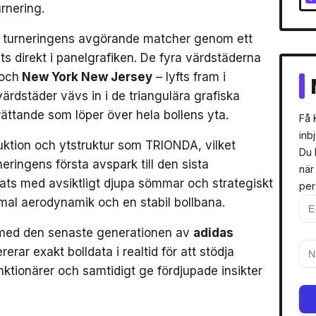
rnering.
r turneringens avgörande matcher genom ett
ts direkt i panelgrafiken. De fyra värdstäderna
och
New York New Jersey
– lyfts fram i
rdstäder vävs in i de triangulära grafiska
erättande som löper över hela bollens yta.
Få 
inb
uktion och ytstruktur som TRIONDA, vilket
Du 
neringens första avspark till den sista
när
mats med avsiktligt djupa sömmar och strategiskt
per
timal aerodynamik och en stabil bollbana.
med den senaste generationen av
adidas
rerar exakt bolldata i realtid för att stödja
tionärer och samtidigt ge fördjupade insikter