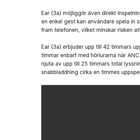
Ear (3a) möjliggör även direkt inspeln
en enkel gest kan användare spela in sa
fram telefonen, vilket minskar risken att
Ear (3a) erbjuder upp till 42 timmars u
timmar enbart med hörlurarna när ANC
njuta av upp till 25 timmars total lyssni
snabbladdning cirka en timmes uppspel