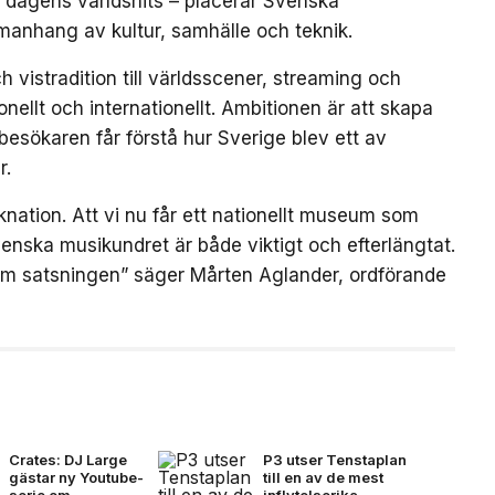
ch dagens världshits – placerar Svenska
manhang av kultur, samhälle och teknik.
 vistradition till världsscener, streaming och
ellt och internationellt. Ambitionen är att skapa
besökaren får förstå hur Sverige blev ett av
r.
nation. Att vi nu får ett nationellt museum som
enska musikundret är både viktigt och efterlängtat.
om satsningen” säger Mårten Aglander, ordförande
Crates: DJ Large
P3 utser Tenstaplan
gästar ny Youtube-
till en av de mest