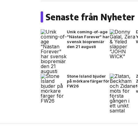
Senaste från Nyheter
Unik coming-of-age
D
”Nästan Forever” har
svensk biopremiär
den 21 augusti
Stone Island bjuder
på mörkare färger för
FW26
f
u
7 jul, 2026
NYHETER