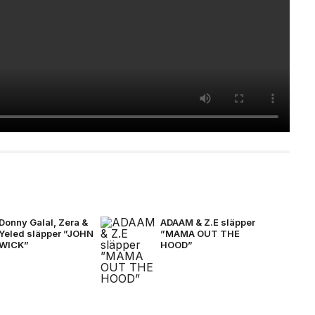
Donny Galal, Zera &
ADAAM & Z.E släpper
Yeled släpper ”JOHN
”MAMA OUT THE
WICK”
HOOD”