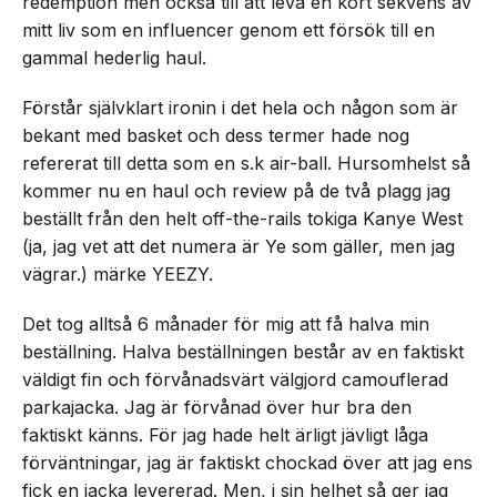
redemption men också till att leva en kort sekvens av
mitt liv som en influencer genom ett försök till en
gammal hederlig haul.
Förstår självklart ironin i det hela och någon som är
bekant med basket och dess termer hade nog
refererat till detta som en s.k air-ball. Hursomhelst så
kommer nu en haul och review på de två plagg jag
beställt från den helt off-the-rails tokiga Kanye West
(ja, jag vet att det numera är Ye som gäller, men jag
vägrar.) märke YEEZY.
Det tog alltså 6 månader för mig att få halva min
beställning. Halva beställningen består av en faktiskt
väldigt fin och förvånadsvärt välgjord camouflerad
parkajacka. Jag är förvånad över hur bra den
faktiskt känns. För jag hade helt ärligt jävligt låga
förväntningar, jag är faktiskt chockad över att jag ens
fick en jacka levererad. Men, i sin helhet så ger jag