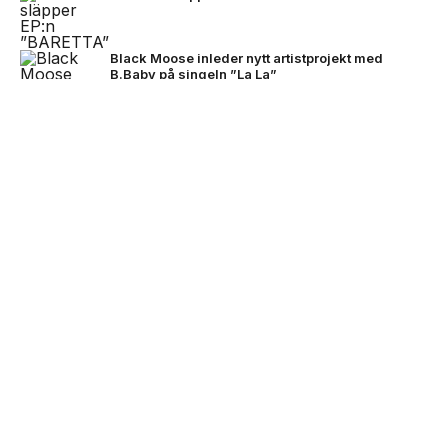
Black Moose inleder nytt artistprojekt med
B.Baby på singeln ”La La”
NEXT UP
Zlatan, Beckham och Zidane möts
för första gången i ett unikt
samtal
Sverige får ett nytt nationellt museum om det
svenska musikundret