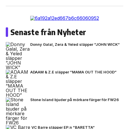
Senaste från Nyheter
Donny Galal, Zera & Yeled släpper ”JOHN WICK”
ADAAM & Z.E släpper ”MAMA OUT THE HOOD”
Stone Island bjuder på mörkare färger för FW26
VC Barre släpper EP:n ”BARETTA”