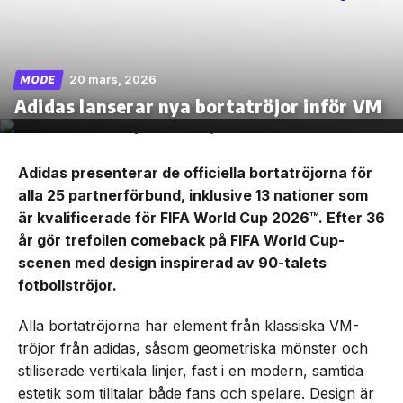
20 mars, 2026
MODE
Skip
Adidas lanserar nya bortatröjor inför VM
to
the
content
Adidas presenterar de officiella bortatröjorna för
alla 25 partnerförbund, inklusive 13 nationer som
är kvalificerade för FIFA World Cup 2026™. Efter 36
år gör trefoilen comeback på FIFA World Cup-
scenen med design inspirerad av 90-talets
fotbollströjor.
Alla bortatröjorna har element från klassiska VM-
tröjor från adidas, såsom geometriska mönster och
stiliserade vertikala linjer, fast i en modern, samtida
estetik som tilltalar både fans och spelare. Design är