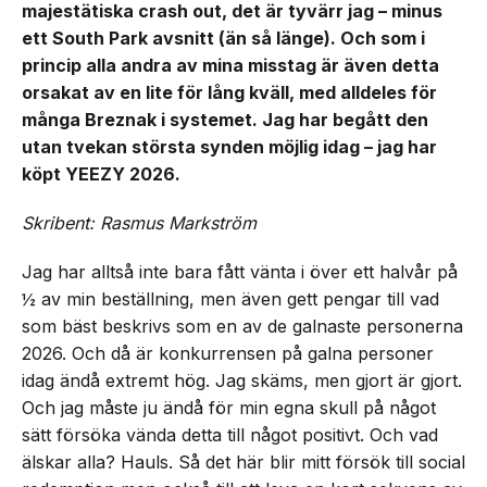
majestätiska crash out, det är tyvärr jag – minus
ett South Park avsnitt (än så länge). Och som i
princip alla andra av mina misstag är även detta
orsakat av en lite för lång kväll, med alldeles för
många Breznak i systemet. Jag har begått den
utan tvekan största synden möjlig idag – jag har
köpt YEEZY 2026.
Skribent: Rasmus Markström
Jag har alltså inte bara fått vänta i över ett halvår på
½ av min beställning, men även gett pengar till vad
som bäst beskrivs som en av de galnaste personerna
2026. Och då är konkurrensen på galna personer
idag ändå extremt hög. Jag skäms, men gjort är gjort.
Och jag måste ju ändå för min egna skull på något
sätt försöka vända detta till något positivt. Och vad
älskar alla? Hauls. Så det här blir mitt försök till social