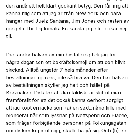
den ändå ett helt klart godkänt betyg. Den får mig att
känna mig som att jag är från New York och bara
hänger med Juelz Santana, Jim Jones och resten av
gänget i The Diplomats. En känsla jag inte tackar nej
till.
Den andra halvan av min beställning fick jag för
några dagar sen ett bekräftelsemejl om att den blivit
skickad. Alltså ungefär 7 hela månader efter
beställningen gjordes, inte så bra va. Den här halvan
av beställningen skyller jag helt och hållet på
Breznaken. Dels för att den faktiskt är skitful men
framförallt för att det också känns oerhört sorgligt
att jag köpt en jacka som (a) en sextonårig kille med
blonderat hår som lyssnar på Nettspend och Bladee,
som frågar förbigående personer på Folkungagatan
om de kan köpa ut cigg, skulle ha på sig. Och (b) en