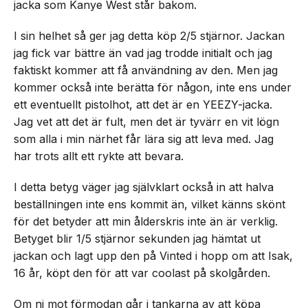
jacka som Kanye West står bakom.
I sin helhet så ger jag detta köp 2/5 stjärnor. Jackan
jag fick var bättre än vad jag trodde initialt och jag
faktiskt kommer att få användning av den. Men jag
kommer också inte berätta för någon, inte ens under
ett eventuellt pistolhot, att det är en YEEZY-jacka.
Jag vet att det är fult, men det är tyvärr en vit lögn
som alla i min närhet får lära sig att leva med. Jag
har trots allt ett rykte att bevara.
I detta betyg väger jag självklart också in att halva
beställningen inte ens kommit än, vilket känns skönt
för det betyder att min ålderskris inte än är verklig.
Betyget blir 1/5 stjärnor sekunden jag hämtat ut
jackan och lagt upp den på Vinted i hopp om att Isak,
16 år, köpt den för att var coolast på skolgården.
Om ni mot förmodan går i tankarna av att köpa