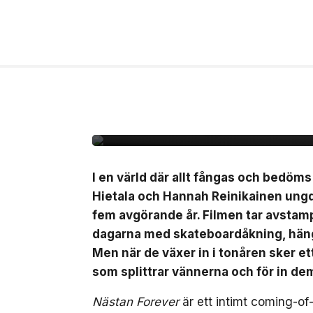
6 aug, 2026
FILM/TV
Unik coming-of-age ”
svensk biopremiär den
I en värld där allt fångas och bedöm
Hietala och Hannah Reinikainen ung
fem avgörande år. Filmen tar avstamp 
dagarna med skateboardåkning, häng 
Men när de växer in i tonåren sker 
som splittrar vännerna och för in de
Nästan Forever
är ett intimt coming-of