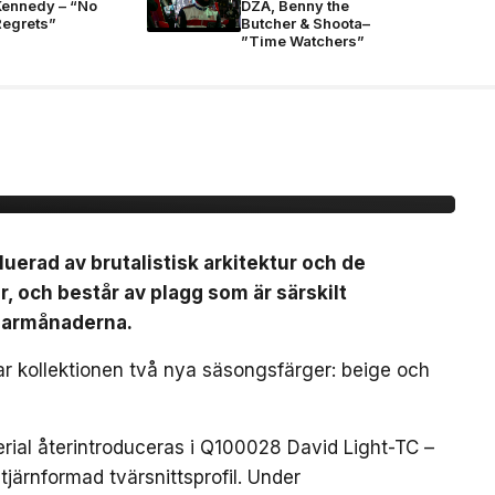
Kennedy – “No
DZA, Benny the
Regrets”
Butcher & Shoota–
”Time Watchers”
r Ghost-linjen för
luerad av brutalistisk arkitektur och de
r, och består av plagg som är särskilt
marmånaderna.
rar kollektionen två nya säsongsfärger: beige och
erial återintroduceras i Q100028 David Light-TC –
järnformad tvärsnittsprofil. Under