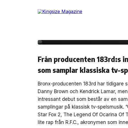
Skip
to
1 mars, 2013
MUSIK
the
183rd och Smoke DZA 
content
retrotakter med ”Cas
Från producenten 183rd:s 
som samplar klassiska tv-s
Bronx-producenten 183rd har tidigare st
Danny Brown och Kendrick Lamar, men n
intressant debut som består av en saml
samplingar på klassisk tv-spelsmusik.
Star Fox 2, The Legend Of Ocarina Of 
lite rap från R.F.C., akronymen som i