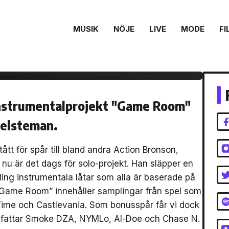
MUSIK
NÖJE
LIVE
MODE
FI
visar upp
tlevania”
instrumentalprojekt "Game Room"
pelsteman.
ått för spår till bland andra Action Bronson,
u är det dags för solo-projekt. Han släpper en
ing instrumentala låtar som alla är baserade på
 ”Game Room” innehåller samplingar från spel som
Time och Castlevania. Som bonusspår får vi dock
nnefattar Smoke DZA, NYMLo, Al-Doe och Chase N.