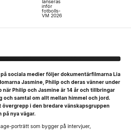
Nästan Forever” har
 21 augusti
s på sociala medier följer dokumentärfilmarna Lia
domarna Jasmine, Philip och deras vänner under
när Philip och Jasmine är 14 år och tillbringar
och samtal om allt mellan himmel och jord.
ett övergrepp i den bredare vänskapsgruppen
m på nya vägar.
-age-porträtt som bygger på intervjuer,