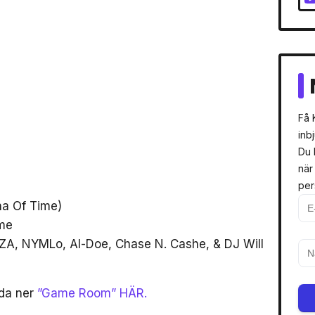
Få 
inb
Du 
när
per
na Of Time)
ime
ZA, NYMLo, Al-Doe, Chase N. Cashe, & DJ Will
dda ner
”Game Room” HÄR.