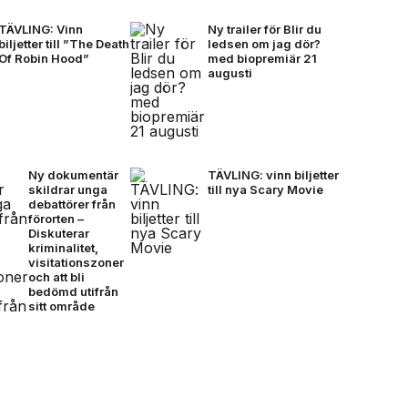
TÄVLING: Vinn
Ny trailer för Blir du
biljetter till ”The Death
ledsen om jag dör?
Of Robin Hood”
med biopremiär 21
augusti
Ny dokumentär
TÄVLING: vinn biljetter
skildrar unga
till nya Scary Movie
debattörer från
förorten –
Diskuterar
kriminalitet,
visitationszoner
och att bli
bedömd utifrån
sitt område