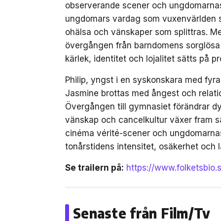
observerande scener och ungdomarnas eg
ungdomars vardag som vuxenvärlden säll
ohälsa och vänskaper som splittras. M
övergången från barndomens sorglösa da
kärlek, identitet och lojalitet sätts på pr
Philip, yngst i en syskonskara med fyr
Jasmine brottas med ångest och relation
Övergången till gymnasiet förändrar dyn
vänskap och cancelkultur växer fram sä
cinéma vérité-scener och ungdomarnas 
tonårstidens intensitet, osäkerhet och l
Se trailern på:
https://www.folketsbio.
Senaste från Film/Tv