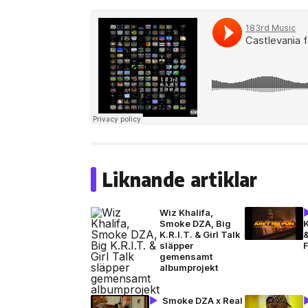
Liknande artiklar
Wiz Khalifa,
Smoke DZA, Big
K
K.R.I.T. & Girl Talk
&
släpper
gemensamt
albumprojekt
Smoke DZA x Real