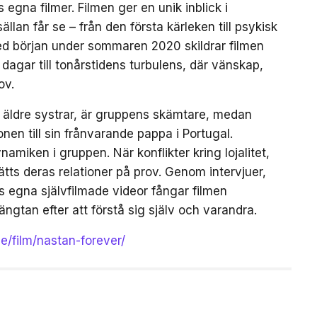
na filmer. Filmen ger en unik inblick i
an får se – från den första kärleken till psykisk
ed början under sommaren 2020 skildrar filmen
gar till tonårstidens turbulens, där vänskap,
ov.
a äldre systrar, är gruppens skämtare, medan
en till sin frånvarande pappa i Portugal.
amiken i gruppen. När konflikter kring lojalitet,
tts deras relationer på prov. Genom intervjuer,
egna självfilmade videor fångar filmen
ängtan efter att förstå sig själv och varandra.
se/film/nastan-forever/