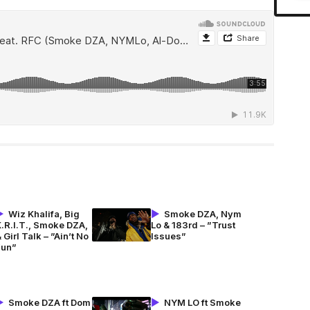
Wiz Khalifa, Big
Smoke DZA, Nym
.R.I.T., Smoke DZA,
Lo & 183rd – ”Trust
 Girl Talk – ”Ain’t No
Issues”
Fun”
Smoke DZA ft Dom
NYM LO ft Smoke