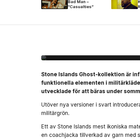
Bad Man –
”Casualties”
8 jul, 2026
MODE
Stone Island omarbeta
sommaren
Stone Islands Ghost-kollektion är inf
funktionella elementen i militärkläde
utvecklade för att bäras under som
Utöver nya versioner i svart introduce
militärgrön.
Ett av Stone Islands mest ikoniska mat
en coachjacka tillverkad av garn med st