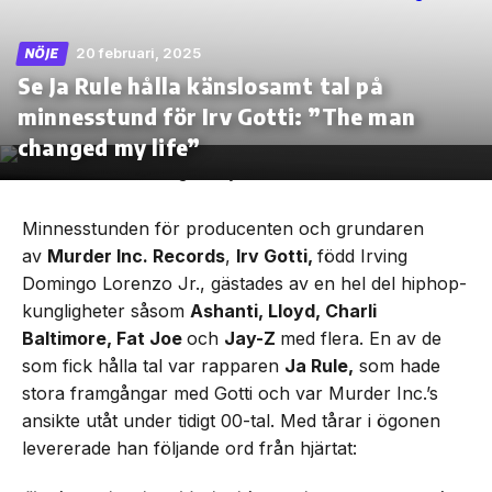
20 februari, 2025
NÖJE
Se Ja Rule hålla känslosamt tal på
minnesstund för Irv Gotti: ”The man
Skip
to
changed my life”
the
content
Minnesstunden för producenten och grundaren
av
Murder Inc. Records
,
Irv Gotti,
född Irving
Domingo Lorenzo Jr., gästades av en hel del hiphop-
kungligheter såsom
Ashanti, Lloyd, Charli
Baltimore, Fat Joe
och
Jay-Z
med flera. En av de
som fick hålla tal var rapparen
Ja Rule,
som hade
stora framgångar med Gotti och var Murder Inc.’s
ansikte utåt under tidigt 00-tal. Med tårar i ögonen
levererade han följande ord från hjärtat: