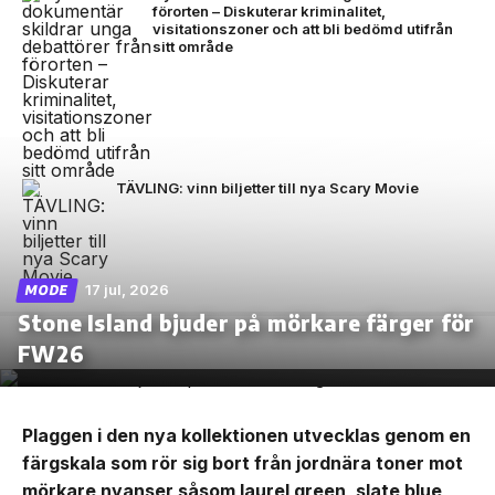
förorten – Diskuterar kriminalitet,
visitationszoner och att bli bedömd utifrån
sitt område
TÄVLING: vinn biljetter till nya Scary Movie
17 jul, 2026
MODE
Stone Island bjuder på mörkare färger för
FW26
Plaggen i den nya kollektionen utvecklas genom en
färgskala som rör sig bort från jordnära toner mot
mörkare nyanser såsom laurel green, slate blue,