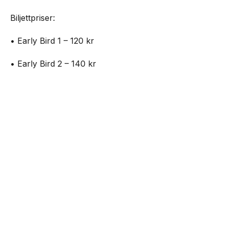
Biljettpriser:
• Early Bird 1 – 120 kr
• Early Bird 2 – 140 kr
• Standard 1 – 160 kr
NEXT UP
Outside – open air party på Plan B
• Standard 2 – 180 kr
• Entré på plats – 200 kr
Biljetter:
https://www.nortic.se/ticket/event/82699
Mat kommer att finnas tillgänglig under hela dagen.