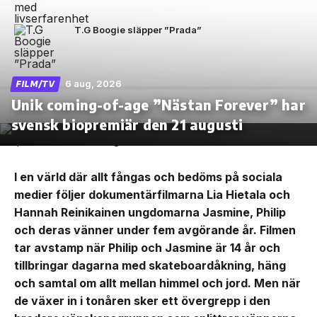
T.G Boogie släpper ”Prada”
6 aug, 2026
FILM/TV
Unik coming-of-age ”Nästan Forever” har
svensk biopremiär den 21 augusti
I en värld där allt fångas och bedöms på sociala
medier följer dokumentärfilmarna Lia Hietala och
Hannah Reinikainen ungdomarna Jasmine, Philip
och deras vänner under fem avgörande år. Filmen
tar avstamp när Philip och Jasmine är 14 år och
tillbringar dagarna med skateboardåkning, häng
och samtal om allt mellan himmel och jord. Men när
de växer in i tonåren sker ett övergrepp i den