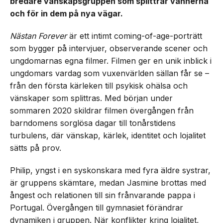
bredare vänskapsgruppen som splittrar vännerna
och för in dem på nya vägar.
Nästan Forever
är ett intimt coming-of-age-porträtt
som bygger på intervjuer, observerande scener och
ungdomarnas egna filmer. Filmen ger en unik inblick i
ungdomars vardag som vuxenvärlden sällan får se –
från den första kärleken till psykisk ohälsa och
vänskaper som splittras. Med början under
sommaren 2020 skildrar filmen övergången från
barndomens sorglösa dagar till tonårstidens
turbulens, där vänskap, kärlek, identitet och lojalitet
sätts på prov.
Philip, yngst i en syskonskara med fyra äldre systrar,
är gruppens skämtare, medan Jasmine brottas med
ångest och relationen till sin frånvarande pappa i
Portugal. Övergången till gymnasiet förändrar
dynamiken i gruppen. När konflikter kring lojalitet,