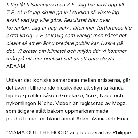
hittig låt tillsammans med Z.E. Jag har växt upp till
Z.E, så när jag skulle gå in i studion så visste jag
exakt vad jag ville göra. Resultatet blev över
förväntan. Jag är mig själv i låten men fortfarande lite
extra kaxig. Z.E är kaxig som vanligt men håller det
cleant så att en ännu bredare publik kan lyssna på
det. Vi pratar om klimatet och miljön där vi kommer
ifrån på ett mer poetiskt sätt än att bara skryta.
” –
ADAAM
Utöver det ikoniska samarbetet mellan artisterna, går
det även i tillhörande musikvideo att skymta kända
hiphop-profiler såsom Greekazo, 1cuz, Naod och
nykomlingen N1cho. Videon är regisserad av Mogz,
som tidigare stått bakom uppmärksammade
produktioner för bland annat Aden, Asme och Einar.
“MAMA OUT THE HOOD” är producerad av Philippe