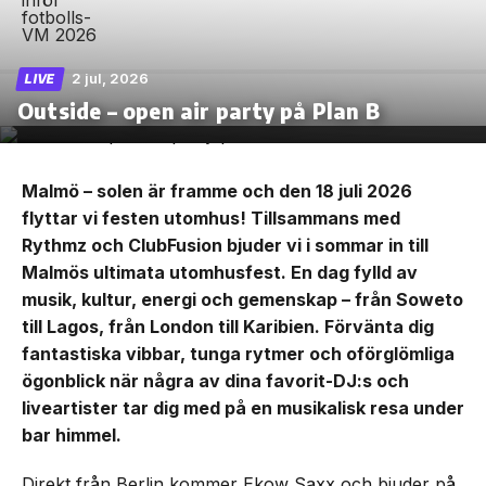
2 jul, 2026
LIVE
Outside – open air party på Plan B
Malmö – solen är framme och den 18 juli 2026
flyttar vi festen utomhus! Tillsammans med
Rythmz och ClubFusion bjuder vi i sommar in till
Malmös ultimata utomhusfest. En dag fylld av
musik, kultur, energi och gemenskap – från Soweto
till Lagos, från London till Karibien. Förvänta dig
fantastiska vibbar, tunga rytmer och oförglömliga
ögonblick när några av dina favorit-DJ:s och
liveartister tar dig med på en musikalisk resa under
bar himmel.
Direkt från Berlin kommer Ekow Saxx och bjuder på