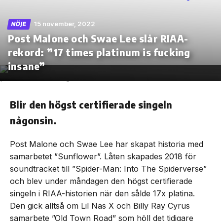
15 november, 2022
NÖJE
Post Malone och Swae Lee slår RIAA-
rekord: ”17 times platinum is fucking
Skip
to
insane”
the
content
Blir den högst certifierade singeln
någonsin.
Post Malone och Swae Lee har skapat historia med
samarbetet ”Sunflower”. Låten skapades 2018 för
soundtracket till ”Spider-Man: Into The Spiderverse”
och blev under måndagen den högst certifierade
singeln i RIAA-historien när den sålde 17x platina.
Den gick alltså om Lil Nas X och Billy Ray Cyrus
samarbete ”Old Town Road” som höll det tidigare