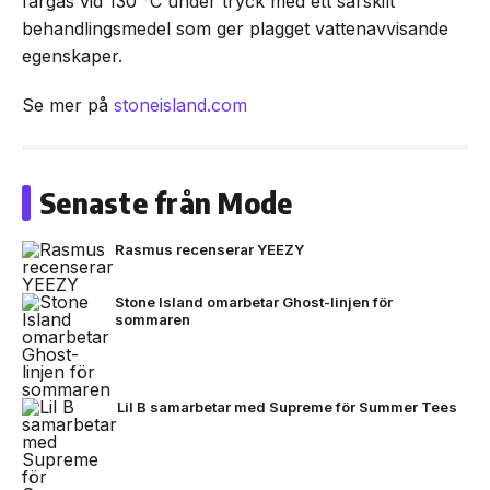
färgas vid 130 °C under tryck med ett särskilt
behandlingsmedel som ger plagget vattenavvisande
egenskaper.
Se mer på
stoneisland.com
Senaste från Mode
Rasmus recenserar YEEZY
Stone Island omarbetar Ghost-linjen för
sommaren
Lil B samarbetar med Supreme för Summer Tees