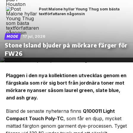
Post Malone hyllar Young Thug som bästa
textförfattaren någonsin
17 jul, 2026
MODE
Stone Island bjuder på mörkare färger för
FW26
Plaggen i den nya kollektionen utvecklas genom en
färgskala som rör sig bort från jordnära toner mot
mörkare nyanser såsom laurel green, slate blue,
and ash gray.
Bland de senaste nyheterna finns
Q100011 Light
Compact Touch Poly-TC
, som får en djup, mycket
mättad färgton genom garment dye-processen. Tyget