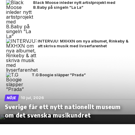
Black Moose inleder nytt artistprojekt med
B.Baby på singeln ”La La”
INTERVJU: MXHXN om nya albumet, Rinkeby &
att skriva musik med livserfarenhet
T.G Boogie släpper ”Prada”
10 jul, 2026
NÖJE
Sverige får ett nytt nationellt museum
om det svenska musikundret