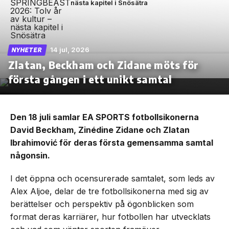
nästa kapitel i Snösätra
14 jul, 2026
NYHETER
Zlatan, Beckham och Zidane möts för
första gången i ett unikt samtal
Den 18 juli samlar EA SPORTS fotbollsikonerna
David Beckham, Zinédine Zidane och Zlatan
Ibrahimović för deras första gemensamma samtal
någonsin.
I det öppna och ocensurerade samtalet, som leds av
Alex Aljoe, delar de tre fotbollsikonerna med sig av
berättelser och perspektiv på ögonblicken som
format deras karriärer, hur fotbollen har utvecklats