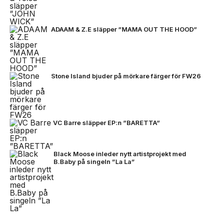
ADAAM & Z.E släpper ”MAMA OUT THE HOOD”
Stone Island bjuder på mörkare färger för FW26
VC Barre släpper EP:n ”BARETTA”
Black Moose inleder nytt artistprojekt med
B.Baby på singeln ”La La”