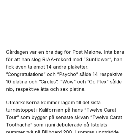
Gårdagen var en bra dag för Post Malone. Inte bara
för att han slog RIAA-rekord med ”Sunflower”, han
fick även ta emot 14 andra plaketter.
”Congratulations” och ”Psycho” sålde 14 respektive
10 platina och ”Circles”, ”Wow” och ”Go Flex” sålde
nio, respektive åtta och sex platina.
Utmärkelserna kommer lagom till det sista
turnéstoppet i Kalifornien på hans ”Twelve Carat
Tour” som bygger på senaste skivan ”Twelve Carat
Toothache” som i juni debuterade på listplats
nummer två på Billboard 200. I somras uppträdde