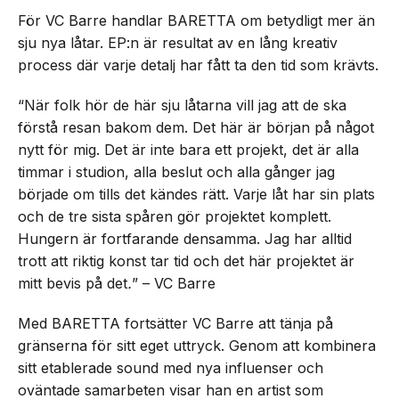
För VC Barre handlar BARETTA om betydligt mer än
sju nya låtar. EP:n är resultat av en lång kreativ
process där varje detalj har fått ta den tid som krävts.
“När folk hör de här sju låtarna vill jag att de ska
förstå resan bakom dem. Det här är början på något
nytt för mig. Det är inte bara ett projekt, det är alla
timmar i studion, alla beslut och alla gånger jag
började om tills det kändes rätt. Varje låt har sin plats
och de tre sista spåren gör projektet komplett.
Hungern är fortfarande densamma. Jag har alltid
trott att riktig konst tar tid och det här projektet är
mitt bevis på det
.
” – VC Barre
Med BARETTA fortsätter VC Barre att tänja på
gränserna för sitt eget uttryck. Genom att kombinera
sitt etablerade sound med nya influenser och
oväntade samarbeten visar han en artist som