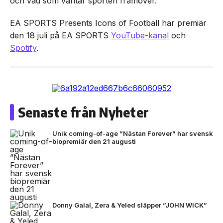
och vad som väntar sporten framöver.
EA SPORTS Presents Icons of Football har premiär
den 18 juli på EA SPORTS
YouTube-kanal
och
Spotify
.
Senaste från Nyheter
Unik coming-of-age ”Nästan Forever” har svensk
biopremiär den 21 augusti
Donny Galal, Zera & Yeled släpper ”JOHN WICK”