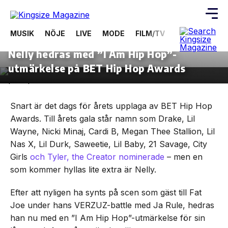
MUSIK
NÖJE
LIVE
MODE
FILM/TV
VIDEOS
ÖV
22 september, 2021
NÖJE
Nelly hedras med ”I Am Hip Hop”-
Skip
to
utmärkelse på BET Hip Hop Awards
the
content
Snart är det dags för årets upplaga av BET Hip Hop
Awards. Till årets gala står namn som Drake, Lil
Wayne, Nicki Minaj, Cardi B, Megan Thee Stallion, Lil
Nas X, Lil Durk, Saweetie, Lil Baby, 21 Savage, City
Girls
och Tyler, the Creator nominerade
– men en
som kommer hyllas lite extra är Nelly.
Efter att nyligen ha synts på scen som gäst till Fat
Joe under hans VERZUZ-battle med Ja Rule, hedras
han nu med en ”I Am Hip Hop”-utmärkelse för sin