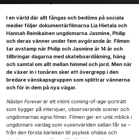
I en värld där allt fångas och bedöms på sociala
medier följer dokumentärfilmarna Lia Hietala och
Hannah Reinikainen ungdomarna Jasmine, Philip
och deras vänner under fem avgörande år. Filmen
tar avstamp när Philip och Jasmine är 14 år och
tillbringar dagarna med skateboardåkning, häng
och samtal om allt mellan himmel och jord. Men när
de växer in i tonåren sker ett övergrepp i den
bredare vänskapsgruppen som splittrar vännerna
och för in dem på nya vägar.
Nästan Forever
är ett intimt coming-of-age-porträtt
som bygger på intervjuer, observerande scener och
ungdomarnas egna filmer. Filmen ger en unik inblick i
ungdomars vardag som vuxenvärlden sällan får se –
från den första kärleken till psykisk ohälsa och