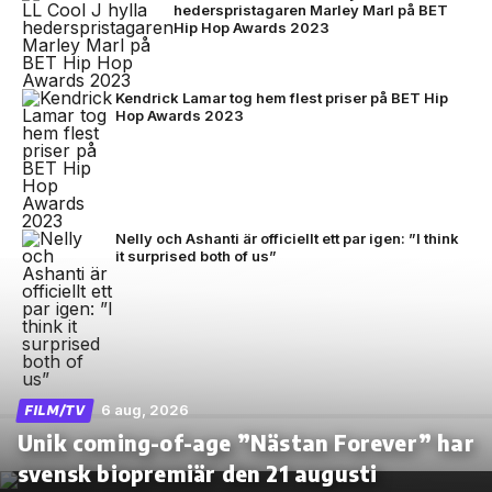
hederspristagaren Marley Marl på BET
Hip Hop Awards 2023
Kendrick Lamar tog hem flest priser på BET Hip
Hop Awards 2023
Nelly och Ashanti är officiellt ett par igen: ”I think
it surprised both of us”
6 aug, 2026
FILM/TV
Unik coming-of-age ”Nästan Forever” har
svensk biopremiär den 21 augusti