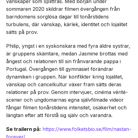
vänskaper som splittras. Med början under
sommaren 2020 skildrar filmen övergången från
barndomens sorglösa dagar till tonårstidens
turbulens, där vänskap, kärlek, identitet och lojalitet
sätts på prov.
Philip, yngst i en syskonskara med fyra äldre systrar,
är gruppens skämtare, medan Jasmine brottas med
ångest och relationen till sin frånvarande pappa i
Portugal. Övergången till gymnasiet förändrar
dynamiken i gruppen. När konflikter kring lojalitet,
vänskap och cancelkultur växer fram sätts deras
relationer på prov. Genom intervjuer, cinéma vérité-
scener och ungdomarnas egna självfilmade videor
fångar filmen tonårstidens intensitet, osäkerhet och
längtan efter att förstå sig själv och varandra.
Se trailern på:
https://www.folketsbio.se/film/nastan-
forever/