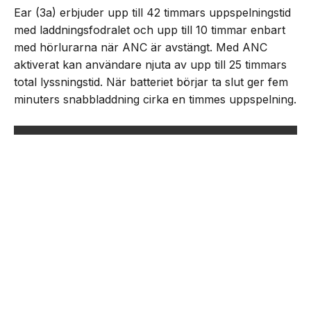
Ear (3a) erbjuder upp till 42 timmars uppspelningstid
med laddningsfodralet och upp till 10 timmar enbart
med hörlurarna när ANC är avstängt. Med ANC
aktiverat kan användare njuta av upp till 25 timmars
total lyssningstid. När batteriet börjar ta slut ger fem
minuters snabbladdning cirka en timmes uppspelning.
NEXT UP
Nothing lanserar Ear (3a)