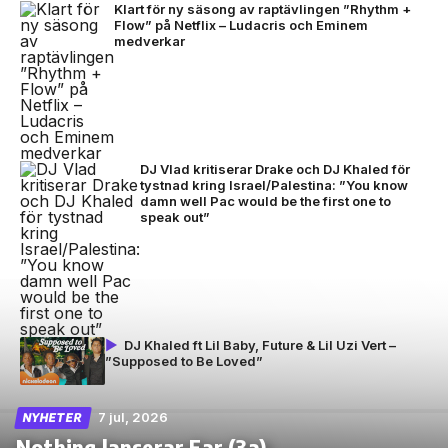
Klart för ny säsong av raptävlingen ”Rhythm +
Flow” på Netflix – Ludacris och Eminem
medverkar
DJ Vlad kritiserar Drake och DJ Khaled för
tystnad kring Israel/Palestina: ”You know
damn well Pac would be the first one to
speak out”
DJ Khaled ft Lil Baby, Future & Lil Uzi Vert –
”Supposed to Be Loved”
7 jul, 2026
NYHETER
Nothing lanserar Ear (3a)