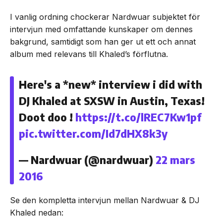
I vanlig ordning chockerar Nardwuar subjektet för
intervjun med omfattande kunskaper om dennes
bakgrund, samtidigt som han ger ut ett och annat
album med relevans till Khaled’s förflutna.
Here's a *new* interview i did with
DJ Khaled at SXSW in Austin, Texas!
Doot doo !
https://t.co/lREC7Kw1pf
pic.twitter.com/Id7dHX8k3y
— Nardwuar (@nardwuar)
22 mars
2016
Se den kompletta intervjun mellan Nardwuar & DJ
Khaled nedan: