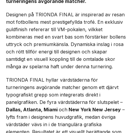
turneringens avgörande matcher.
Designen på TRIONDA FINAL är inspirerad av resan
mot fotbollens mest prestigefyllda trofé. En exklusiv
guldfinish refererar till VM-pokalen, vilkket
kombineras med en svart bas som förstärker bollens
uttryck och premiumkänsla. Dynamiska inslag i rosa
och rött tillför energi till designen och skapar
samtidigt en visuell koppling till de omtalade skor
många av spelarna haft under denna turnering.
TRIONDA FINAL hyllar värdstäderna för
turneringens avgörande matcher genom ett djärvt
typografiskt grepp som integrerats direkt i
panelgrafiken. De fyra värdstäderna för slutspelet –
Dallas, Atlanta, Miami
och
New York New Jersey
–
lyfts fram i designens huvudgrafik, medan övriga
värdstäder vävs in i de triangulära grafiska
elementen. Resultatet är ett visuellt berättande som