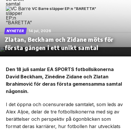
VC Barre släpper EP:n ”BARETTA”
14 jul, 2026
NYHETER
Zlatan, Beckham och Zidane möts för
första gången i ett unikt samtal
Den 18 juli samlar EA SPORTS fotbollsikonerna
David Beckham, Zinédine Zidane och Zlatan
Ibrahimović för deras första gemensamma samtal
någonsin.
I det öppna och ocensurerade samtalet, som leds av
Alex Aljoe, delar de tre fotbollsikonerna med sig av
berättelser och perspektiv på ögonblicken som
format deras karriärer, hur fotbollen har utvecklats