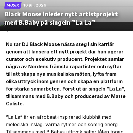
10 jul, 2026
MUSIK
Black Moose inleder nytt artistprojekt
med B.Baby på singeln ”La La”
Nu tar DJ Black Moose nästa steg i sin karriär
genom att lansera ett nytt projekt där han agerar
curator och exekutiv producent. Projektet samlar
några av Nordens främsta rapartister och syftar
till att skapa nya musikaliska möten, lyfta fram
olika uttryck inom genren och skapa en plattform
för starka samarbeten. Först ut är singeln ”La La”,
tillsammans med B.Baby och producerad av Matte
Caliste.
”La La” är en afrobeat-inspirerad klubbhit med
melodiska inslag, varma rytmer och somrig energi.
Tillsammans med B.Babys uttryck sätter låten tonen