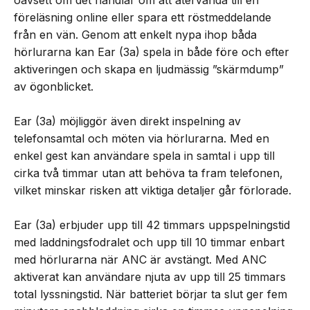
oavsett om det handlar om att återvända till en
föreläsning online eller spara ett röstmeddelande
från en vän. Genom att enkelt nypa ihop båda
hörlurarna kan Ear (3a) spela in både före och efter
aktiveringen och skapa en ljudmässig ”skärmdump”
av ögonblicket.
Ear (3a) möjliggör även direkt inspelning av
telefonsamtal och möten via hörlurarna. Med en
enkel gest kan användare spela in samtal i upp till
cirka två timmar utan att behöva ta fram telefonen,
vilket minskar risken att viktiga detaljer går förlorade.
Ear (3a) erbjuder upp till 42 timmars uppspelningstid
med laddningsfodralet och upp till 10 timmar enbart
med hörlurarna när ANC är avstängt. Med ANC
aktiverat kan användare njuta av upp till 25 timmars
total lyssningstid. När batteriet börjar ta slut ger fem