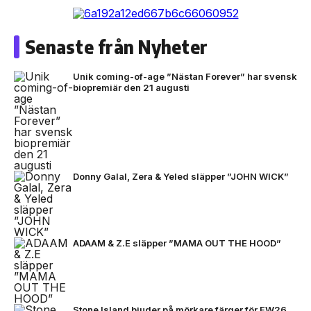
Senaste från Nyheter
Unik coming-of-age ”Nästan Forever” har svensk
biopremiär den 21 augusti
Donny Galal, Zera & Yeled släpper ”JOHN WICK”
ADAAM & Z.E släpper ”MAMA OUT THE HOOD”
Stone Island bjuder på mörkare färger för FW26