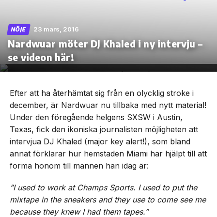
23 mars, 2016
NÖJE
Nardwuar möter DJ Khaled i ny intervju –
Skip
se videon här!
to
the
content
Efter att ha återhämtat sig från en olycklig stroke i
december, är Nardwuar nu tillbaka med nytt material!
Under den föregående helgens SXSW i Austin,
Texas, fick den ikoniska journalisten möjligheten att
intervjua DJ Khaled (major key alert!), som bland
annat förklarar hur hemstaden Miami har hjälpt till att
forma honom till mannen han idag är:
”I used to work at Champs Sports. I used to put the
mixtape in the sneakers and they use to come see me
because they knew I had them tapes.”