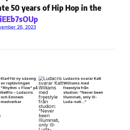
te 50 years of Hip Hop in the
uiEEb7sOUp
ember 26, 2023
Klart för ny säsong
Ludacris svarar Katt
av raptävlingen
Williams med
”Rhythm + Flow” på
freestyle från
Netflix – Ludacris
studion: “Never been
och Eminem
Illuminati, only Ill-
medverkar
Luda-nati…”