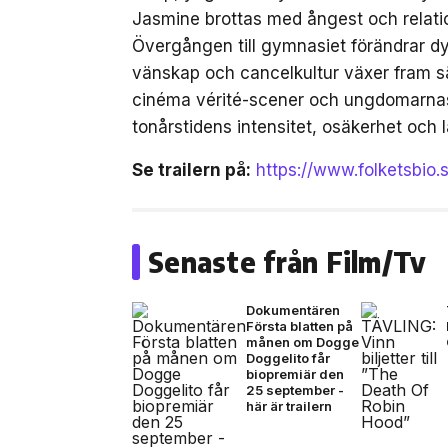
Jasmine brottas med ångest och relation
Övergången till gymnasiet förändrar dyn
vänskap och cancelkultur växer fram sä
cinéma vérité-scener och ungdomarnas 
tonårstidens intensitet, osäkerhet och l
Se trailern på:
https://www.folketsbio.
Senaste från Film/Tv
Dokumentären
Första blatten på
månen om Dogge
Doggelito får
biopremiär den
25 september -
här är trailern