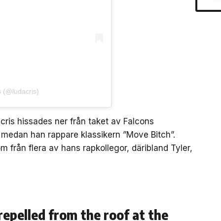
s (@ludacris)
ris hissades ner från taket av Falcons
edan han rappare klassikern ”Move Bitch”.
m från flera av hans rapkollegor, däribland Tyler,
repelled from the roof at the