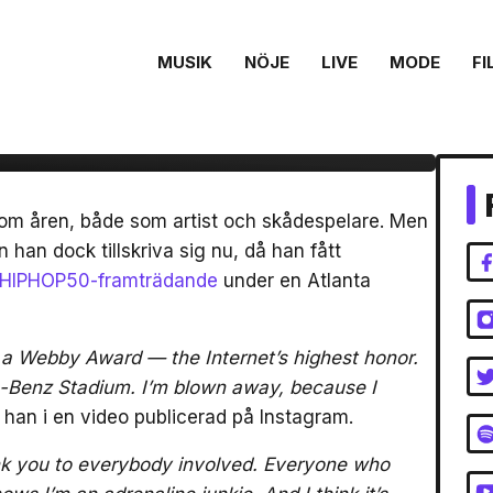
MUSIK
NÖJE
LIVE
MODE
FI
vågat HIPHOP50-
lown away”
genom åren, både som artist och skådespelare. Men
 han dock tillskriva sig nu, då han fått
HIPHOP50-framträdande
under en Atlanta
d a Webby Award — the Internet’s highest honor.
s-Benz Stadium. I’m blown away, because I
 han i en video publicerad på Instagram.
nk you to everybody involved. Everyone who