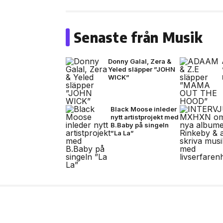
Senaste från Musik
Donny Galal, Zera &
Yeled släpper ”JOHN
WICK”
Black Moose inleder
nytt artistprojekt med
B.Baby på singeln
”La La”
6 aug, 2026
FILM/TV
Unik coming-of-age ”
svensk biopremiär den