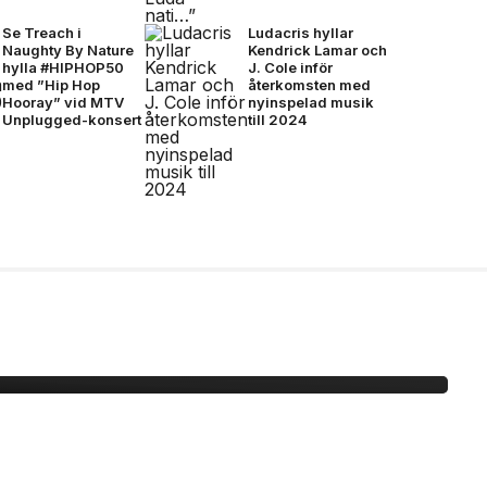
Se Treach i
Ludacris hyllar
Naughty By Nature
Kendrick Lamar och
hylla #HIPHOP50
J. Cole inför
med ”Hip Hop
återkomsten med
Hooray” vid MTV
nyinspelad musik
Unplugged-konsert
till 2024
 -här är bilderna