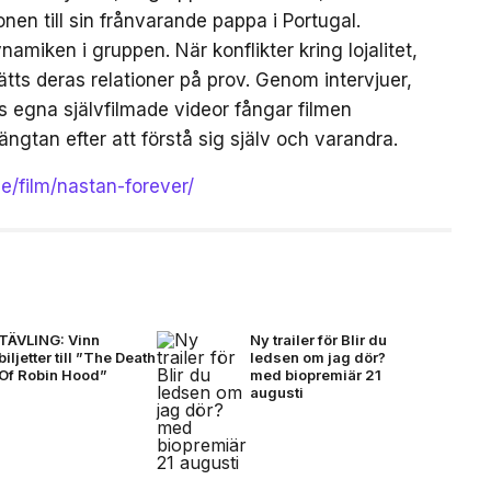
en till sin frånvarande pappa i Portugal.
amiken i gruppen. När konflikter kring lojalitet,
tts deras relationer på prov. Genom intervjuer,
egna självfilmade videor fångar filmen
ängtan efter att förstå sig själv och varandra.
se/film/nastan-forever/
TÄVLING: Vinn
Ny trailer för Blir du
biljetter till ”The Death
ledsen om jag dör?
Of Robin Hood”
med biopremiär 21
augusti