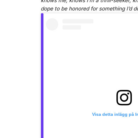
knows me, knows I’m a thrill-seeker, kno
dope to be honored for something I’d 
Visa detta inlägg på 