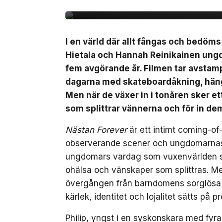
I en värld där allt fångas och bedöm
Hietala och Hannah Reinikainen ung
fem avgörande år. Filmen tar avstamp 
dagarna med skateboardåkning, häng 
Men när de växer in i tonåren sker 
som splittrar vännerna och för in de
Nästan Forever
är ett intimt coming-of
observerande scener och ungdomarnas eg
ungdomars vardag som vuxenvärlden säll
ohälsa och vänskaper som splittras. M
övergången från barndomens sorglösa da
kärlek, identitet och lojalitet sätts på pr
Philip, yngst i en syskonskara med fyr