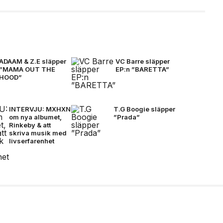
ADAAM & Z.E släpper
VC Barre släpper
”MAMA OUT THE
EP:n ”BARETTA”
HOOD”
INTERVJU: MXHXN
T.G Boogie släpper
om nya albumet,
”Prada”
Rinkeby & att
skriva musik med
livserfarenhet
Nästan Forever” har
 21 augusti