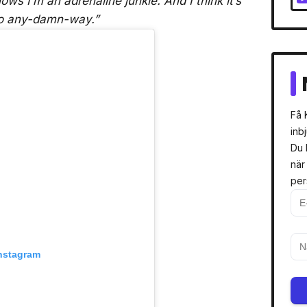
ws I’m an adrenaline junkie. And I think it’s
do any-damn-way.”
Få 
inb
Du 
när
per
Instagram