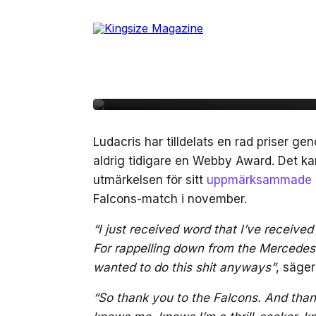
Skip
to
26 april, 2024
NÖJE
the
Ludacris prisas för 
content
framträdande: ”I’m b
Ludacris har tilldelats en rad priser 
aldrig tidigare en Webby Award. Det kan
utmärkelsen för sitt
uppmärksammade 
Falcons-match i november.
“I just received word that I’ve receive
For rappelling down from the Mercede
wanted to do this shit anyways”
, säger
“So thank you to the Falcons. And tha