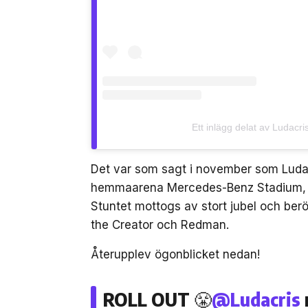
Ett inlägg delat av Ludacri
Det var som sagt i november som Ludac
hemmaarena Mercedes-Benz Stadium, m
Stuntet mottogs av stort jubel och berö
the Creator och Redman.
Återupplev ögonblicket nedan!
ROLL OUT 😤
@Ludacris