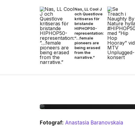
Nas, LL Cool J
och Questlove
kritiseras för
bristande
HIPHOP50-
representation:
”…female
pioneers are
being erased
from the
narrative.”
13 jul, 2026
MUSIK
Bad Bunny i Stockholm
Fotograf:
Anastasia Baranovskaia