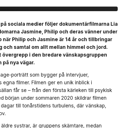
s på sociala medier följer dokumentärfilmarna Lia
domarna Jasmine, Philip och deras vänner under
när Philip och Jasmine är 14 år och tillbringar
och samtal om allt mellan himmel och jord.
ett övergrepp i den bredare vänskapsgruppen
m på nya vägar.
-age-porträtt som bygger på intervjuer,
na filmer. Filmen ger en unik inblick i
an får se – från den första kärleken till psykisk
ed början under sommaren 2020 skildrar filmen
gar till tonårstidens turbulens, där vänskap,
ov.
a äldre systrar, är gruppens skämtare, medan