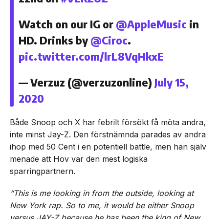
Watch on our IG or
@AppleMusic
in
HD. Drinks by
@Ciroc
.
pic.twitter.com/lrL8VqHkxE
— Verzuz (@verzuzonline)
July 15,
2020
Både Snoop och X har febrilt försökt få möta andra,
inte minst Jay-Z. Den förstnämnda parades av andra
ihop med 50 Cent i en potentiell battle, men han själv
menade att Hov var den mest logiska
sparringpartnern.
“This is me looking in from the outside, looking at
New York rap. So to me, it would be either Snoop
versus JAY-Z because he has been the king of New