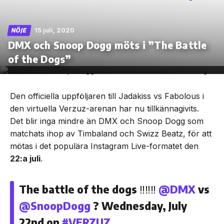
15 juli, 2020
NÖJE
DMX och Snoop Dogg möts i ”The Battle
Skip
of the Dogs”
to
the
content
Den officiella uppföljaren till Jadakiss vs Fabolous i
den virtuella Verzuz-arenan har nu tillkännagivits.
Det blir inga mindre än DMX och Snoop Dogg som
matchats ihop av Timbaland och Swizz Beatz, för att
mötas i det populära Instagram Live-formatet den
22:a juli
.
The battle of the dogs ‼️‼️‼️
@DMX
vs
@SnoopDogg
? Wednesday, July
22nd on
#VERZUZ