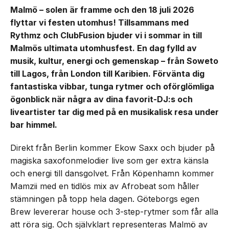
Malmö – solen är framme och den 18 juli 2026
flyttar vi festen utomhus! Tillsammans med
Rythmz och ClubFusion bjuder vi i sommar in till
Malmös ultimata utomhusfest. En dag fylld av
musik, kultur, energi och gemenskap – från Soweto
till Lagos, från London till Karibien. Förvänta dig
fantastiska vibbar, tunga rytmer och oförglömliga
ögonblick när några av dina favorit-DJ:s och
liveartister tar dig med på en musikalisk resa under
bar himmel.
Direkt från Berlin kommer Ekow Saxx och bjuder på
magiska saxofonmelodier live som ger extra känsla
och energi till dansgolvet. Från Köpenhamn kommer
Mamzii med en tidlös mix av Afrobeat som håller
stämningen på topp hela dagen. Göteborgs egen
Brew levererar house och 3-step-rytmer som får alla
att röra sig. Och självklart representeras Malmö av