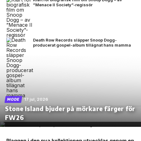
”Menace II Society”-regissör
Death Row Records släpper Snoop Dogg-
producerat gospel-album tillägnat hans mamma
17 jul, 2026
MODE
Stone Island bjuder på mörkare färger för
FW26
Plaggen i den nya kollektionen utvecklas genom en