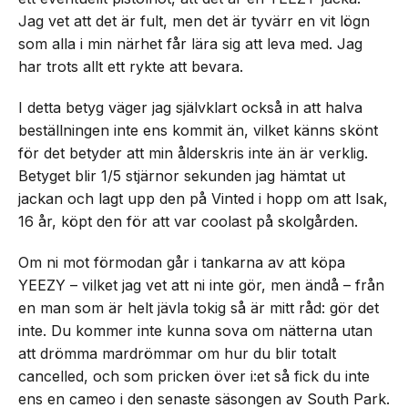
Jag vet att det är fult, men det är tyvärr en vit lögn
som alla i min närhet får lära sig att leva med. Jag
har trots allt ett rykte att bevara.
I detta betyg väger jag självklart också in att halva
beställningen inte ens kommit än, vilket känns skönt
för det betyder att min ålderskris inte än är verklig.
Betyget blir 1/5 stjärnor sekunden jag hämtat ut
jackan och lagt upp den på Vinted i hopp om att Isak,
16 år, köpt den för att var coolast på skolgården.
Om ni mot förmodan går i tankarna av att köpa
YEEZY – vilket jag vet att ni inte gör, men ändå – från
en man som är helt jävla tokig så är mitt råd: gör det
inte. Du kommer inte kunna sova om nätterna utan
att drömma mardrömmar om hur du blir totalt
cancelled, och som pricken över i:et så fick du inte
ens en cameo i den senaste säsongen av South Park.