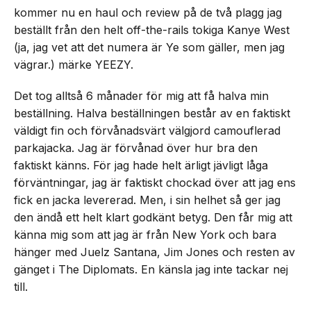
kommer nu en haul och review på de två plagg jag
beställt från den helt off-the-rails tokiga Kanye West
(ja, jag vet att det numera är Ye som gäller, men jag
vägrar.) märke YEEZY.
Det tog alltså 6 månader för mig att få halva min
beställning. Halva beställningen består av en faktiskt
väldigt fin och förvånadsvärt välgjord camouflerad
parkajacka. Jag är förvånad över hur bra den
faktiskt känns. För jag hade helt ärligt jävligt låga
förväntningar, jag är faktiskt chockad över att jag ens
fick en jacka levererad. Men, i sin helhet så ger jag
den ändå ett helt klart godkänt betyg. Den får mig att
känna mig som att jag är från New York och bara
hänger med Juelz Santana, Jim Jones och resten av
gänget i The Diplomats. En känsla jag inte tackar nej
till.