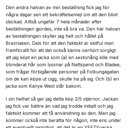
Den andra halvan av min beställning fick jag för
några dagar sen ett bekräftelsemejl om att den blivit
skickad. Alltså ungefär 7 hela månader efter
beställningen gjordes, inte så bra va. Den här halvan
av beställningen skyller jag helt och hållet på
Breznaken. Dels för att den faktiskt är skitful men
framförallt för att det också känns oerhört sorgligt
att jag köpt en jacka som (a) en sextonårig kille med
blonderat hår som lyssnar på Nettspend och Bladee,
som frågar förbigående personer på Folkungagatan
om de kan köpa ut cigg, skulle ha på sig. Och (b) en
jacka som Kanye West står bakom.
I sin helhet så ger jag detta köp 2/5 stjärnor. Jackan
jag fick var bättre än vad jag trodde initialt och jag
faktiskt kommer att få användning av den. Men jag
kommer också inte berätta för någon, inte ens under
ett eventuellt pistolhot, att det är en YEEZY-jacka.