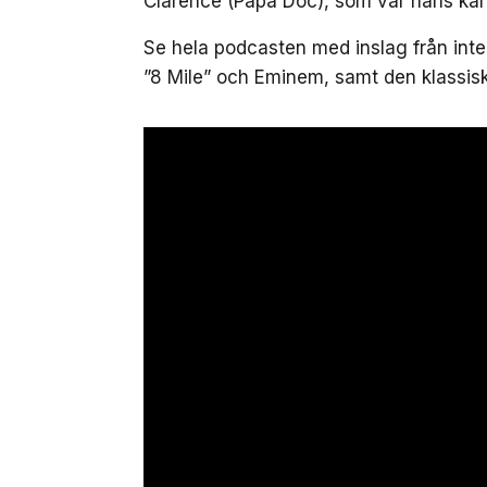
Clarence (Papa Doc), som var hans kara
Se hela podcasten med inslag från int
”8 Mile” och Eminem, samt den klassisk