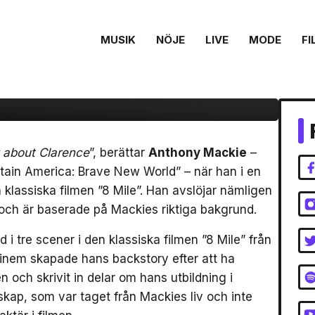
tar sanningen om
 i ”8 Mile” med
MUSIK
NÖJE
LIVE
MODE
FI
lking about
g about Clarence
”, berättar
Anthony Mackie
–
aptain America: Brave New World” – när han i en
klassiska filmen ”8 Mile”. Han avslöjar nämligen
m och är baserade på Mackies riktiga bakgrund.
 i tre scener i den klassiska filmen ”8 Mile” från
minem skapade hans backstory efter att ha
och skrivit in delar om hans utbildning i
skap, som var taget från Mackies liv och inte