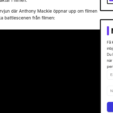
ktär i filmen.
ervjun där Anthony Mackie öppnar upp om filmen
a battlescenen från filmen:
Få 
inb
Du 
när
per