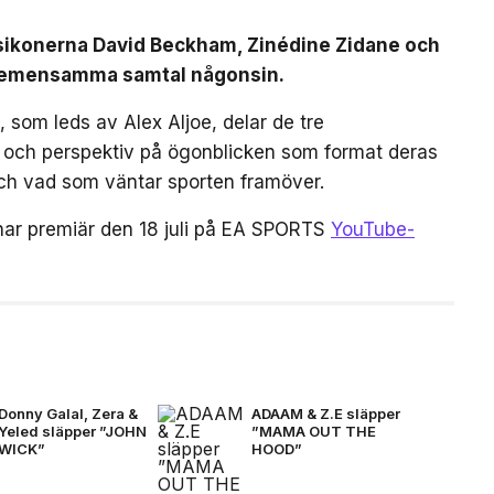
lsikonerna David Beckham, Zinédine Zidane och
a gemensamma samtal någonsin.
 som leds av Alex Aljoe, delar de tre
r och perspektiv på ögonblicken som format deras
 och vad som väntar sporten framöver.
har premiär den 18 juli på EA SPORTS
YouTube-
Donny Galal, Zera &
ADAAM & Z.E släpper
Yeled släpper ”JOHN
”MAMA OUT THE
WICK”
HOOD”