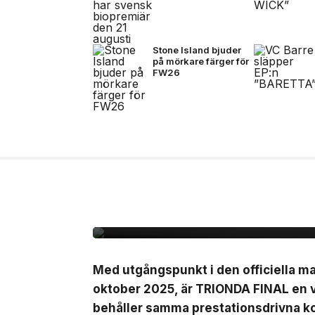
Stone Island bjuder
på mörkare färger för
FW26
7 jul, 2026
NYHETER
Adidas presenterar Tr
matchbollen för semi-
finalmatcherna i VM
Med utgångspunkt i den officiella 
oktober 2025, är TRIONDA FINAL en 
behåller samma prestationsdrivna ko