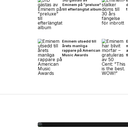
Eminem på ”preluxe”
d
till efterlängtat album
f
Eminem utsedd till
E
årets manliga
m
rappare på American
a
Music Awards
14 jul, 2026
NYHETER
Zlatan, Beckham och Z
gången i ett unikt sa