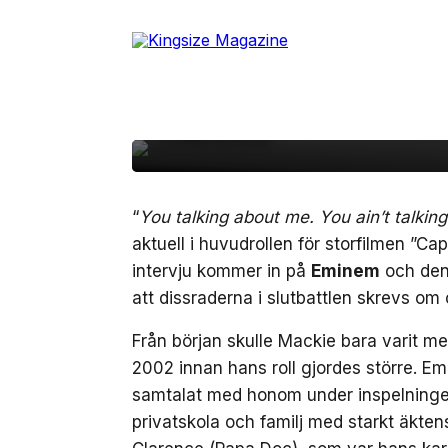
Anthony Mackie berät
Skip
to
den klassiska battlen
the
content
Eminem: ”You ain’t ta
Clarence”
“
You talking about me. You ain’t talkin
aktuell i huvudrollen för storfilmen ”C
intervju kommer in på
Eminem
och den 
att dissraderna i slutbattlen skrevs o
Från början skulle Mackie bara varit med
2002 innan hans roll gjordes större. E
samtalat med honom under inspelningen 
privatskola och familj med starkt äkten