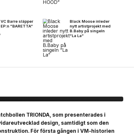
VC Barre släpper
Black Moose inleder
EP:n ”BARETTA”
nytt artistprojekt med
B.Baby på singeln
”La La”
ionda Final –
, brons- &
matchbollen TRIONDA, som presenterades i
vidareutvecklad design, samtidigt som den
nstruktion. För första gången i VM-historien