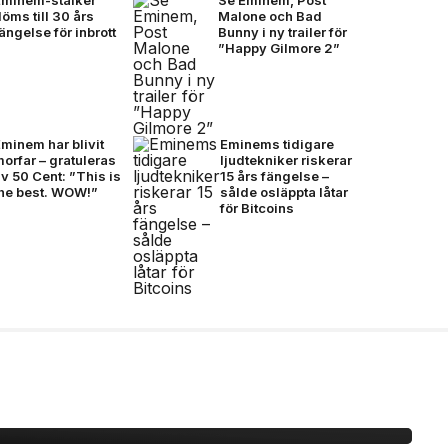
öms till 30 års
Malone och Bad
ängelse för inbrott
Bunny i ny trailer för
”Happy Gilmore 2”
minem har blivit
Eminems tidigare
orfar – gratuleras
ljudtekniker riskerar
v 50 Cent: ”This is
15 års fängelse –
the best. WOW!”
sålde osläppta låtar
för Bitcoins
idane möts för första
mtal