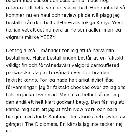
bekant med basket och dess termer hade nog
refererat till detta som en s.k air-ball. Hursomhelst så
kommer nu en haul och review på de två plagg jag
beställt från den helt off-the-rails tokiga Kanye West
(ja, jag vet att det numera är Ye som gäller, men jag
vägrar.) märke YEEZY.
Det tog alltså 6 månader för mig att få halva min
beställning. Halva beställningen består av en faktiskt
väldigt fin och förvånadsvärt välgjord camouflerad
parkajacka. Jag är förvånad över hur bra den
faktiskt känns. För jag hade helt ärligt jävligt låga
förväntningar, jag är faktiskt chockad över att jag ens
fick en jacka levererad. Men, i sin helhet så ger jag
den ändå ett helt klart godkänt betyg. Den får mig att
känna mig som att jag är från New York och bara
hänger med Juelz Santana, Jim Jones och resten av
gänget i The Diplomats. En känsla jag inte tackar nej
till.