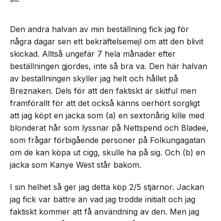
Den andra halvan av min beställning fick jag för
några dagar sen ett bekräftelsemejl om att den blivit
skickad. Alltså ungefär 7 hela månader efter
beställningen gjordes, inte så bra va. Den här halvan
av beställningen skyller jag helt och hållet på
Breznaken. Dels för att den faktiskt är skitful men
framförallt för att det också känns oerhört sorgligt
att jag köpt en jacka som (a) en sextonårig kille med
blonderat hår som lyssnar på Nettspend och Bladee,
som frågar förbigående personer på Folkungagatan
om de kan köpa ut cigg, skulle ha på sig. Och (b) en
jacka som Kanye West står bakom.
I sin helhet så ger jag detta köp 2/5 stjärnor. Jackan
jag fick var bättre än vad jag trodde initialt och jag
faktiskt kommer att få användning av den. Men jag