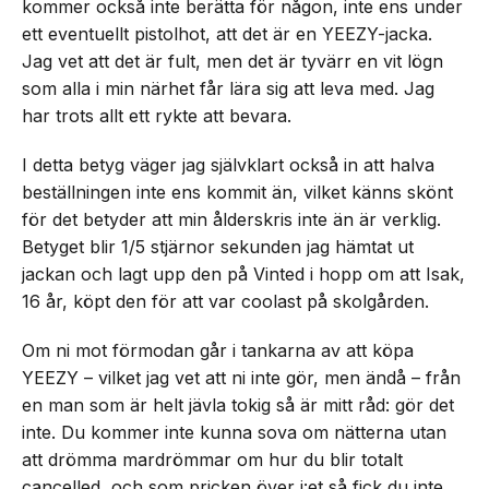
kommer också inte berätta för någon, inte ens under
ett eventuellt pistolhot, att det är en YEEZY-jacka.
Jag vet att det är fult, men det är tyvärr en vit lögn
som alla i min närhet får lära sig att leva med. Jag
har trots allt ett rykte att bevara.
I detta betyg väger jag självklart också in att halva
beställningen inte ens kommit än, vilket känns skönt
för det betyder att min ålderskris inte än är verklig.
Betyget blir 1/5 stjärnor sekunden jag hämtat ut
jackan och lagt upp den på Vinted i hopp om att Isak,
16 år, köpt den för att var coolast på skolgården.
Om ni mot förmodan går i tankarna av att köpa
YEEZY – vilket jag vet att ni inte gör, men ändå – från
en man som är helt jävla tokig så är mitt råd: gör det
inte. Du kommer inte kunna sova om nätterna utan
att drömma mardrömmar om hur du blir totalt
cancelled, och som pricken över i:et så fick du inte