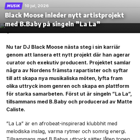
10 jul, 2026
MUSIK
Black Moose inleder nytt artistprojekt
med B.Baby på singeln ”La La”
Nu tar DJ Black Moose nästa steg i sin karriär
genom att lansera ett nytt projekt där han agerar
curator och exekutiv producent. Projektet samlar
några av Nordens främsta rapartister och syftar
till att skapa nya musikaliska möten, lyfta fram
olika uttryck inom genren och skapa en plattform
för starka samarbeten. Först ut är singeln ”La La”,
tillsammans med B.Baby och producerad av Matte
Caliste.
”La La” är en afrobeat-inspirerad klubbhit med
melodiska inslag, varma rytmer och somrig energi.
Tillsammans med B.Babys uttryck sätter låten tonen