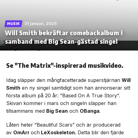
31 januari, 2025
MUSIK
Will Smith bekräftar comebackalbum i
Skip
to
samband med Big Sean-gästad singel
the
content
Se "The Matrix"-inspirerad musikvideo.
Idag släpper den mångfacetterade superstjärnan
Will
Smith
en ny singel samtidigt som han annonserar sitt
första album på 20 år: ”Based On A True Story”.
Skivan kommer i mars och singeln släpper han
tillsammans med
Big Sean
och
OBanga
.
Låten heter ”Beautiful Scars” och är producerad
av
OmArr
och
LeXoskeleton.
Detta blir den fjärde