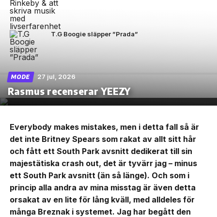
T.G Boogie släpper ”Prada”
27 jul, 2026
MODE
Rasmus recenserar YEEZY
Everybody makes mistakes, men i detta fall så är
det inte Britney Spears som rakat av allt sitt hår
och fått ett South Park avsnitt dedikerat till sin
majestätiska crash out, det är tyvärr jag – minus
ett South Park avsnitt (än så länge). Och som i
princip alla andra av mina misstag är även detta
orsakat av en lite för lång kväll, med alldeles för
många Breznak i systemet. Jag har begått den