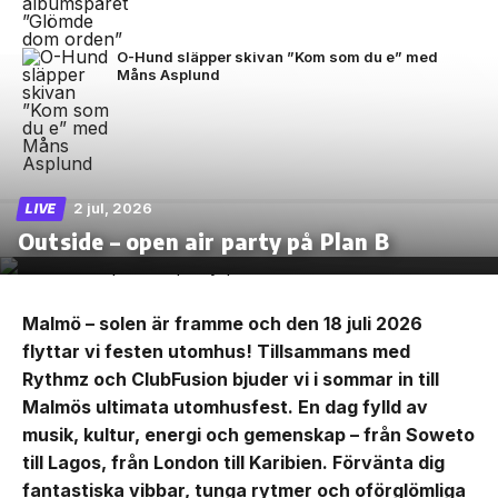
O-Hund släpper skivan ”Kom som du e” med
Måns Asplund
2 jul, 2026
LIVE
Outside – open air party på Plan B
Malmö – solen är framme och den 18 juli 2026
flyttar vi festen utomhus! Tillsammans med
Rythmz och ClubFusion bjuder vi i sommar in till
Malmös ultimata utomhusfest. En dag fylld av
musik, kultur, energi och gemenskap – från Soweto
till Lagos, från London till Karibien. Förvänta dig
fantastiska vibbar, tunga rytmer och oförglömliga