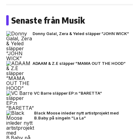
Senaste från Musik
Donny Galal, Zera & Yeled släpper ”JOHN WICK”
ADAAM & Z.E släpper ”MAMA OUT THE HOOD”
VC Barre släpper EP:n ”BARETTA”
Black Moose inleder nytt artistprojekt med
B.Baby på singeln ”La La”