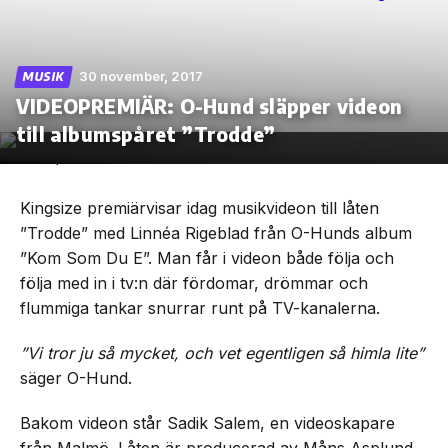
30 november, 2017
MUSIK
VIDEOPREMIÄR: O-Hund släpper videon
Skip
to
till albumspåret ”Trodde”
the
content
Kingsize premiärvisar idag musikvideon till låten
”Trodde” med Linnéa Rigeblad från O-Hunds album
”Kom Som Du E”. Man får i videon både följa och
följa med in i tv:n där fördomar, drömmar och
flummiga tankar snurrar runt på TV-kanalerna.
”Vi tror ju så mycket, och vet egentligen så himla lite”
säger O-Hund.
Bakom videon står Sadik Salem, en videoskapare