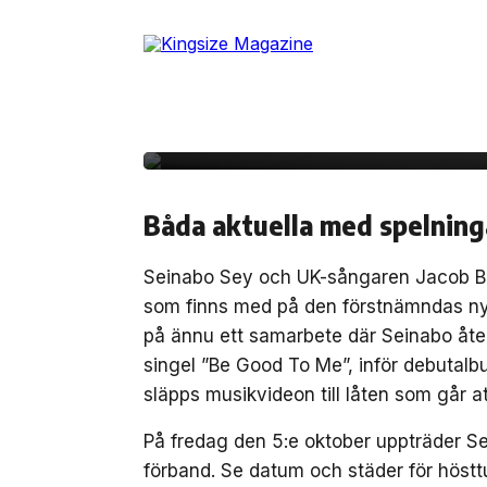
Skip
to
1 oktober, 2018
MUSIK
the
Seinabo Sey och Jacob
content
musikvideon till ”Be
Båda aktuella med spelning
Seinabo Sey och UK-sångaren Jacob B
som finns med på den förstnämndas ny
på ännu ett samarbete där Seinabo åt
singel ”Be Good To Me”, inför debutal
släpps musikvideon till låten som går a
På fredag den 5:e oktober uppträder S
förband. Se datum och städer för höst