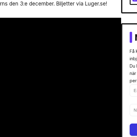
rns den 3:e december. Biljetter via Luger.se!
Få 
inb
Du 
när
per