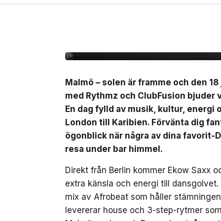
2 jul, 2026
LIVE
Outside – open air par
Malmö – solen är framme och den 18 j
med Rythmz och ClubFusion bjuder vi
En dag fylld av musik, kultur, energi
London till Karibien. Förvänta dig fa
ögonblick när några av dina favorit-D
resa under bar himmel.
Direkt från Berlin kommer Ekow Saxx o
extra känsla och energi till dansgolv
mix av Afrobeat som håller stämninge
levererar house och 3-step-rytmer som f