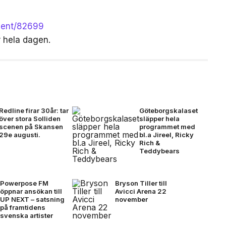
event/82699
r hela dagen.
Redline firar 30år: tar
Göteborgskalaset
över stora Solliden
släpper hela
scenen på Skansen
programmet med
29e augusti.
bl.a Jireel, Ricky
Rich &
Teddybears
Powerpose FM
Bryson Tiller till
öppnar ansökan till
Avicci Arena 22
UP NEXT – satsning
november
på framtidens
svenska artister