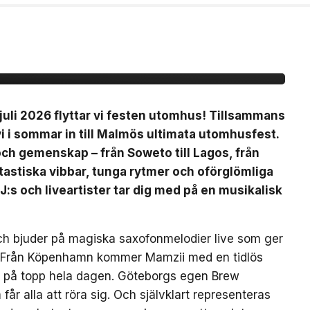
ty på Plan B
uli 2026 flyttar vi festen utomhus! Tillsammans
 i sommar in till Malmös ultimata utomhusfest.
 och gemenskap – från Soweto till Lagos, från
ntastiska vibbar, tunga rytmer och oförglömliga
J:s och liveartister tar dig med på en musikalisk
ch bjuder på magiska saxofonmelodier live som ger
et. Från Köpenhamn kommer Mamzii med en tidlös
n på topp hela dagen. Göteborgs egen Brew
år alla att röra sig. Och självklart representeras