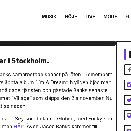
MUSIK
NÖJE
LIVE
MODE
FI
 Banks släpper
 Good To Me”
ar i Stockholm.
anks samarbetade senast på låten ”Remember”,
släppta album ”I’m A Dream”. Nyligen bjöd man
ergäldade tjänsten och gästade Banks senaste
bumet ”Village” som släpps den 2:a november. Nu
tt se nedan.
einabo Sey som bekant i Globen, med Fricky som
turnén
HÄR
. Även Jacob Banks kommer till