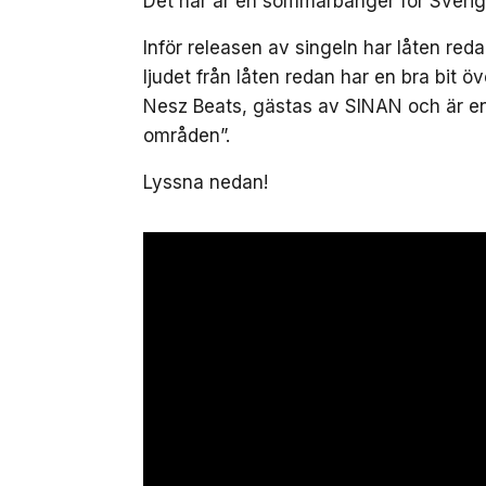
Det här är en sommarbanger för Sveriges
Inför releasen av singeln har låten re
ljudet från låten redan har en bra bit ö
Nesz Beats, gästas av SINAN och är en k
områden”.
Lyssna nedan!