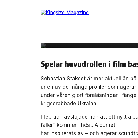
Skip
to
17 juni, 2022
MUSIK
the
Sebastian Stakset gä
content
första singel från nyt
Spelar huvudrollen i film ba
Sebastian Stakset är mer aktuell än på 
är en av de många profiler som agerar
under våren gjort föreläsningar i fänge
krigsdrabbade Ukraina.
I februari avslöjade han att ett nytt a
faller” kommer i höst. Albumet
har inspirerats av – och agerar sound