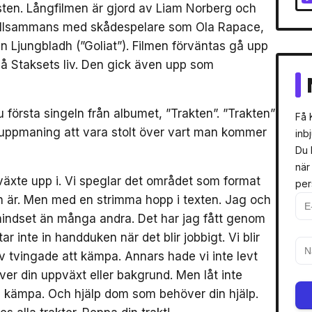
n. Långfilmen är gjord av Liam Norberg och
 tillsammans med skådespelare som Ola Rapace,
n Ljungbladh (”Goliat”). Filmen förväntas gå upp
på Staksets liv. Den gick även upp som
 första singeln från albumet, ”Trakten”. ”Trakten”
Få 
n uppmaning att vara stolt över vart man kommer
inb
Du 
när
 växte upp i. Vi speglar det området som format
per
n är. Men med en strimma hopp i texten. Jag och
mindset än många andra. Det har jag fått genom
r inte in handduken när det blir jobbigt. Vi blir
ev tvingade att kämpa. Annars hade vi inte levt
över din uppväxt eller bakgrund. Men låt inte
tan kämpa. Och hjälp dom som behöver din hjälp.