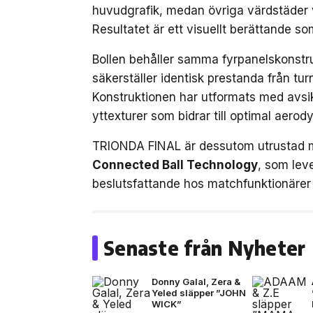
huvudgrafik, medan övriga värdstäder v
Resultatet är ett visuellt berättande so
Bollen behåller samma fyrpanelskonstr
säkerställer identisk prestanda från tur
Konstruktionen har utformats med avsi
yttexturer som bidrar till optimal aerod
TRIONDA FINAL är dessutom utrustad 
Connected Ball Technology
, som leve
beslutsfattande hos matchfunktionärer 
Senaste från Nyheter
Donny Galal, Zera &
Yeled släpper ”JOHN
WICK”