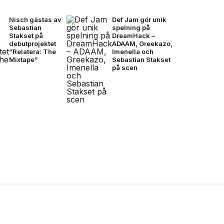
Nisch gästas av
Def Jam gör unik
Sebastian
spelning på
Stakset på
DreamHack –
debutprojektet
ADAAM, Greekazo,
”Relatera: The
Imenella och
Mixtape”
Sebastian Stakset
på scen
ionda Final –
, brons- &