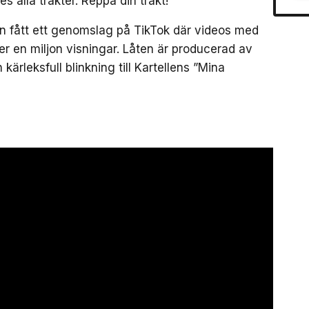
 alla trakter. Reppa din trakt!
dan fått ett genomslag på TikTok där videos med
ver en miljon visningar. Låten är producerad av
ärleksfull blinkning till Kartellens ”Mina