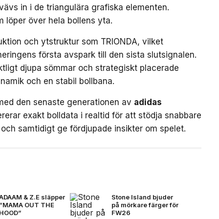
ävs in i de triangulära grafiska elementen.
m löper över hela bollens yta.
uktion och ytstruktur som TRIONDA, vilket
neringens första avspark till den sista slutsignalen.
ktligt djupa sömmar och strategiskt placerade
ynamik och en stabil bollbana.
med den senaste generationen av
adidas
rerar exakt bolldata i realtid för att stödja snabbare
och samtidigt ge fördjupade insikter om spelet.
ADAAM & Z.E släpper
Stone Island bjuder
”MAMA OUT THE
på mörkare färger för
HOOD”
FW26