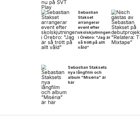
Sebastian
Stakset
arrangerar
event efter
skolskjutningen
i Örebro: ”Jag är
så trött på allt
våld”
Sebastian Staksets
nya långfilm och
album ”Miséria” är
här
7 jul, 2026
NYHETER
Adidas presenterar Tr
matchbollen för semi-
finalmatcherna i VM