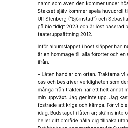
namn som även den kommer under höste
Stakset själv kommer spela huvudroll
Ulf Stenberg (”Björnstad”) och Sebastia
på bio tidigt 2023 och är löst baserad 
teateruppsättning 2012.
Inför albumsläppet i höst släpper han nu
är en hommage till alla förorter och e
ifrån.
– Låten handlar om orten. Trakterna vi
oss och beskriver verkligheten som de
många från trakten har ett helt annat 
min uppväxt. Jag ger inte upp. Jag kasta
fostrade att kriga och kämpa. För vi bl
idag. Budskapet i låten är; skäms inte 
heller ditt område hålla dig tillbaka u