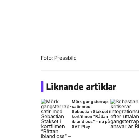
Foto: Pressbild
Liknande artiklar
Mörk gangsterrap-
satir med
Sebastian Stakset i
kortfilmen ”Råttan
ibland oss” – nu på
SVT Play