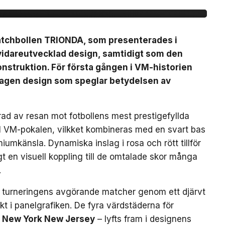
matchbollen TRIONDA, som presenterades i
vidareutvecklad design, samtidigt som den
nstruktion. För första gången i VM-historien
mtagen design som speglar betydelsen av
ad av resan mot fotbollens mest prestigefyllda
till VM-pokalen, vilkket kombineras med en svart bas
iumkänsla. Dynamiska inslag i rosa och rött tillför
gt en visuell koppling till de omtalade skor många
.
 turneringens avgörande matcher genom ett djärvt
kt i panelgrafiken. De fyra värdstäderna för
New York New Jersey
– lyfts fram i designens