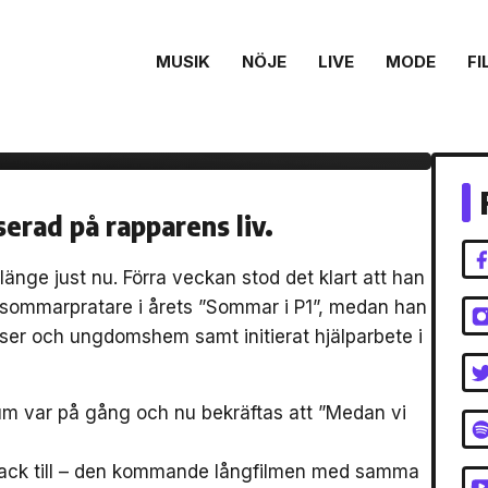
MUSIK
NÖJE
LIVE
MODE
FI
stas av SINAN på
t album och långfilm
serad på rapparens liv.
länge just nu. Förra veckan stod det klart att han
 sommarpratare i årets ”Sommar i P1”, medan han
lser och ungdomshem samt initierat hjälparbete i
lbum var på gång och nu bekräftas att ”Medan vi
track till – den kommande långfilmen med samma